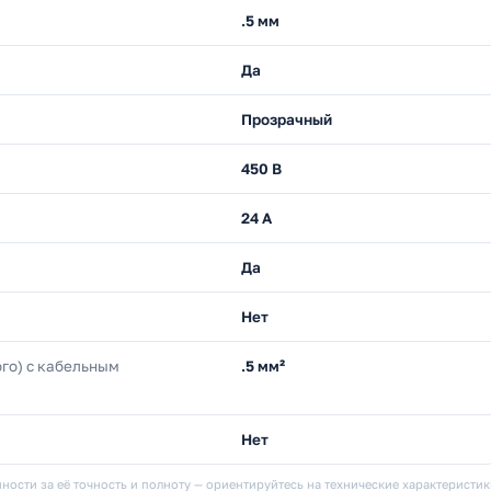
.5 мм
Да
Прозрачный
450 В
24 А
Да
Нет
го) с кабельным
.5 мм²
Нет
ности за её точность и полноту — ориентируйтесь на технические характеристи