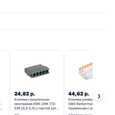
24,82 р.
44,62 р.
❯
К
Клемма строительно-
Клемма универсальная
-
монтажная ИЭК СМК 772-
OBO Bettermann 5x2,5 мм
245 (0,5-2,5) с пастой [уп.
пружинная c зажимом
100шт]
прозрачная