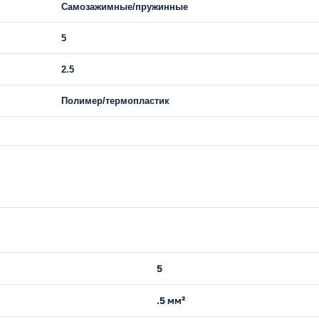
Самозажимные/пружинные
5
2.5
Полимер/термопластик
5
.5 мм²