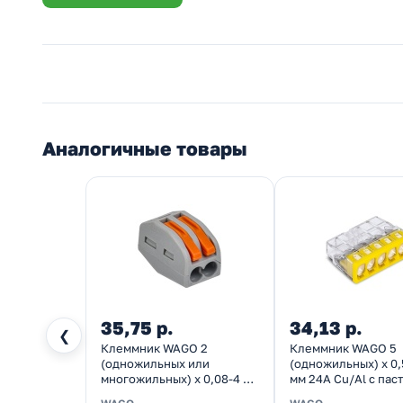
Аналогичные товары
35,75 р.
34,13 р.
❮
Клеммник WAGO 2
Клеммник WAGO 5
(одножильных или
(одножильных) х 0,
многожильных) х 0,08-4 мм
мм 24A Cu/Al с паст
32A Cu [уп. 50шт]
Plus [уп. 100шт]