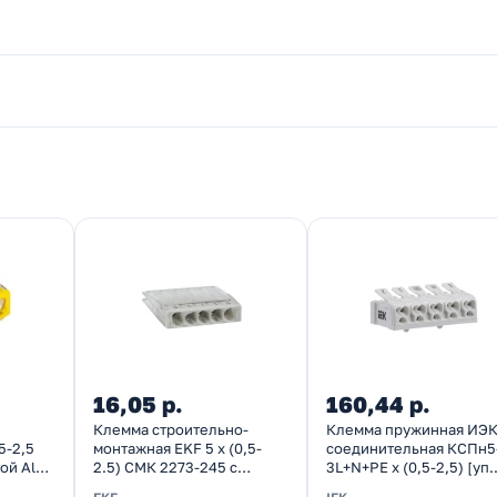
16,05 р.
160,44 р.
Клемма строительно-
Клемма пружинная ИЭ
5-2,5
монтажная EKF 5 х (0,5-
соединительная КСПн5
ой Alu-
2.5) СМК 2273-245 с
3L+N+PE х (0,5-2,5) [уп.
пастой [уп. 100шт]
100шт]