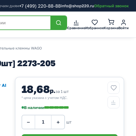
+7
(499)
220-88-88
бочим дням
info@shop220.ru
Обратный звонок
Корзина
Сравнение
Избранное
Войти
тельные клеммы WAGO
0шт] 2273-205
 AI
18,68
р.
за 1 шт
* цена указана с учетом НДС.
В наличии
−
+
шт