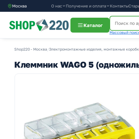
О нас
Получение и оплата
Москва
Контакты
Стар
Каталог
Массовый поиск
Shop220 - Москва
/
Электромонтажные изделия, монтажные коробк
Клеммник WAGO 5 (одножильны