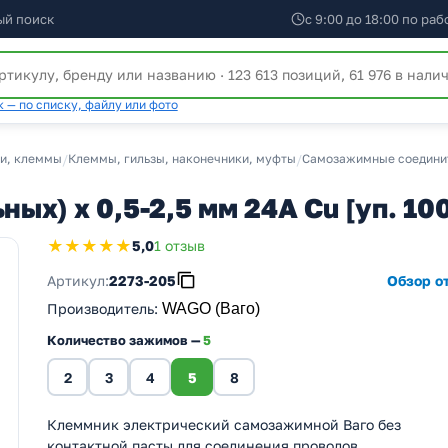
ый поиск
с 9:00 до 18:00 по ра
 — по списку, файлу или фото
и, клеммы
/
Клеммы, гильзы, наконечники, муфты
/
Самозажимные соедини
х) х 0,5-2,5 мм 24A Cu [уп. 10
★★★★★
5,0
1 отзыв
Артикул:
2273-205
Обзор от
Производитель
:
WAGO (Ваго)
Количество зажимов —
5
2
3
4
5
8
Клеммник электрический самозажимной Ваго без
контактной пасты для соединения проводов