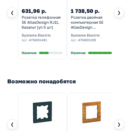
631,96 р.
1 738,50 р.
882,
❮
❯
Розетка телефонная
Розетка двойная
TV ро
SE AtlasDesign RJ11,
компьютерная SE
SE At
базальт [уп 5 шт]
AtlasDesign
изумр
RJ45+RJ45 кат 5E,
Systeme Electric
Systeme Electric
System
аквамарин [уп 5 шт]
Арт.
ATN001481
Арт.
ATN001185
Арт.
A
Наличие
Наличие
Налич
Возможно понадобятся
❮
❯