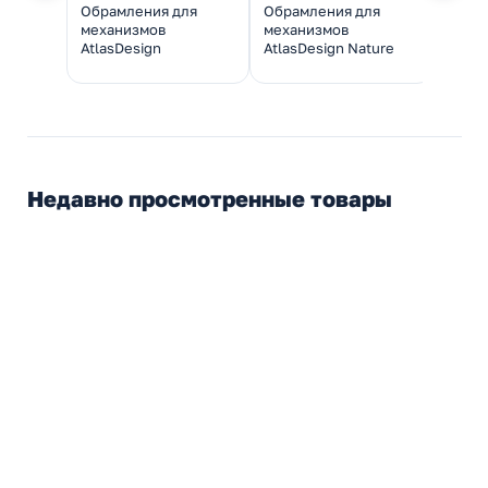
Обрамления для
Обрамления для
Обра
механизмов
механизмов
меха
AtlasDesign
AtlasDesign Nature
Atlas
Недавно просмотренные товары