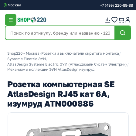
Москва
+7
(499)
220-88-88
Shop220 - Москва
/
Розетки и выключатели скрытого монтажа
/
Systeme Electric ЭУИ
/
AtlasDesign Systeme Electric ЭУИ (АтласДизайн Систэм Электрик)
/
Механизмы коллекции ЭУИ AtlasDesign изумруд
Розетка компьютерная SE
AtlasDesign RJ45 кат 6А,
изумруд ATN000886