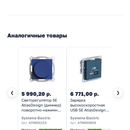
Аналогичные товары
❮
❯
5 990,20 р.
6 771,00 р.
6 77
Светорегулятор SE
Зарядка
Заряд
AtlasDesign (диммер)
высокоскоростная
высок
поворотно-нажимной
USB SE AtlasDesign
USB S
универсальный
тип А + тип С 45W QC,
тип С
Systeme Electric
Systeme Electric
System
400Вт, аквамарин
PD, изумруд
мокк
Арт.
ATN001123
Арт.
ATN000829
Арт.
A
Наличие
Наличие
Налич