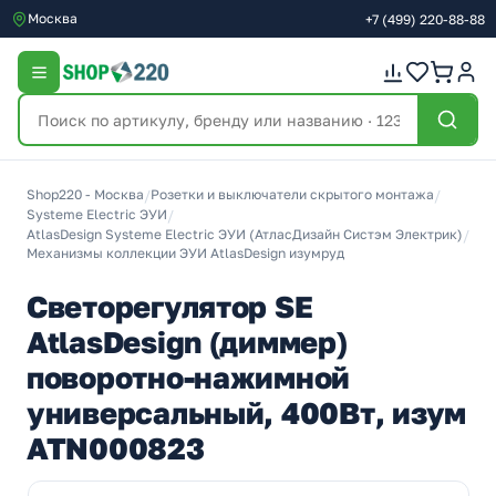
Москва
+7
(499)
220-88-88
Shop220 - Москва
/
Розетки и выключатели скрытого монтажа
/
Systeme Electric ЭУИ
/
AtlasDesign Systeme Electric ЭУИ (АтласДизайн Систэм Электрик)
/
Механизмы коллекции ЭУИ AtlasDesign изумруд
Светорегулятор SE
AtlasDesign (диммер)
поворотно-нажимной
универсальный, 400Вт, изум
ATN000823