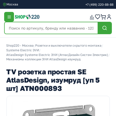
Москва
+7
(499)
220-88-88
Shop220 - Москва
/
Розетки и выключатели скрытого монтажа
/
Systeme Electric ЭУИ
/
AtlasDesign Systeme Electric ЭУИ (АтласДизайн Систэм Электрик)
/
Механизмы коллекции ЭУИ AtlasDesign изумруд
TV розетка простая SE
AtlasDesign, изумруд [уп 5
шт] ATN000893