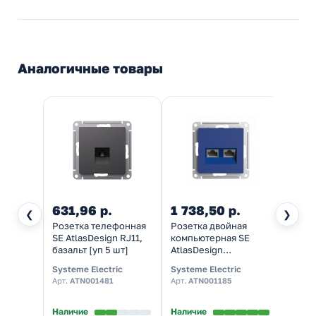
Аналогичные товары
631,96 р.
1 738,50 р.
882,
❮
❯
Розетка телефонная
Розетка двойная
TV ро
SE AtlasDesign RJ11,
компьютерная SE
SE At
базальт [уп 5 шт]
AtlasDesign
изумр
RJ45+RJ45 кат 5E,
Systeme Electric
Systeme Electric
System
аквамарин [уп 5 шт]
Арт.
ATN001481
Арт.
ATN001185
Арт.
A
Наличие
Наличие
Налич