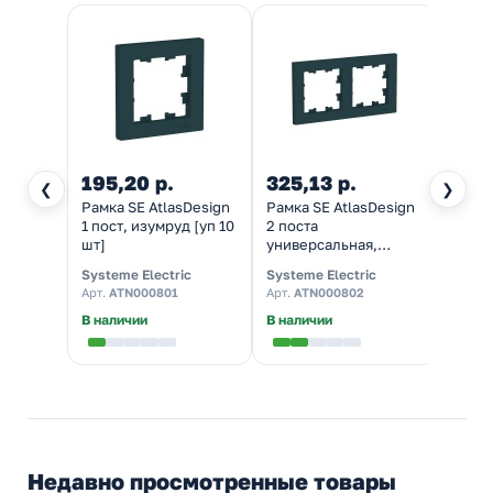
195,20 р.
325,13 р.
573,
❮
❯
Рамка SE AtlasDesign
Рамка SE AtlasDesign
Рамка
1 пост, изумруд [уп 10
2 поста
3 пос
шт]
универсальная,
униве
изумруд [уп 5 шт]
изумр
Systeme Electric
Systeme Electric
System
Арт.
ATN000801
Арт.
ATN000802
Арт.
A
В наличии
В наличии
В нал
Недавно просмотренные товары