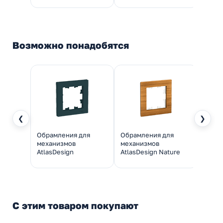
Возможно понадобятся
❮
❯
Обрамления для
Обрамления для
Обра
механизмов
механизмов
меха
AtlasDesign
AtlasDesign Nature
Atlas
С этим товаром покупают