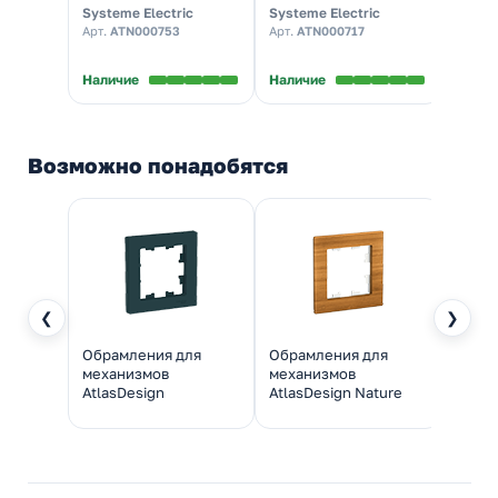
AtlasDesign 10A,
шт]
аквам
Systeme Electric
Systeme Electric
System
грифель [уп 10 шт]
Арт.
ATN000753
Арт.
ATN000717
Арт.
A
Наличие
Наличие
Налич
Возможно понадобятся
❮
❯
Обрамления для
Обрамления для
Обра
механизмов
механизмов
меха
AtlasDesign
AtlasDesign Nature
Atlas