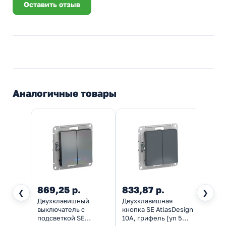
Оставить отзыв
Аналогичные товары
869,25 р.
833,87 р.
382,
❮
❯
Двухклавишный
Двухклавишная
Двух
выключатель с
кнопка SE AtlasDesign
выклю
подсветкой SE
10A, грифель [уп 5
Atlas