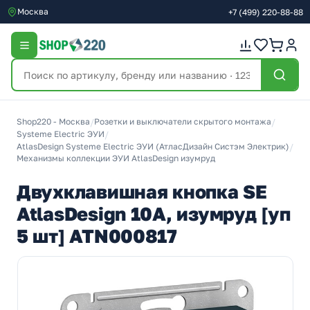
Москва
+7
(499)
220-88-88
Shop220 - Москва
/
Розетки и выключатели скрытого монтажа
/
Systeme Electric ЭУИ
/
AtlasDesign Systeme Electric ЭУИ (АтласДизайн Систэм Электрик)
/
Механизмы коллекции ЭУИ AtlasDesign изумруд
Двухклавишная кнопка SE
AtlasDesign 10A, изумруд [уп
5 шт] ATN000817