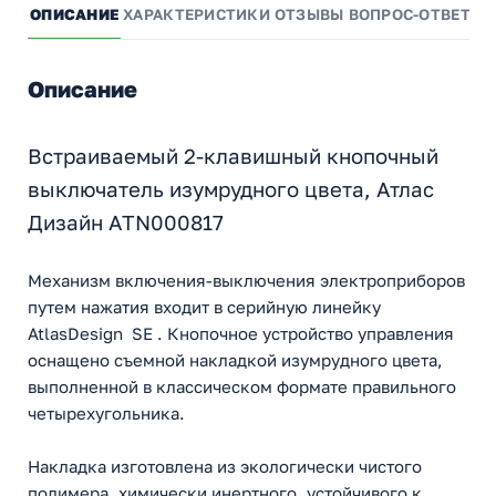
ОПИСАНИЕ
ХАРАКТЕРИСТИКИ
ОТЗЫВЫ
ВОПРОС-ОТВЕТ
А
Описание
Встраиваемый 2-клавишный кнопочный
выключатель изумрудного цвета, Атлас
Дизайн ATN000817
Механизм включения-выключения электроприборов
путем нажатия входит в серийную линейку
AtlasDesign SE . Кнопочное устройство управления
оснащено съемной накладкой изумрудного цвета,
выполненной в классическом формате правильного
четырехугольника.
Накладка изготовлена из экологически чистого
полимера, химически инертного, устойчивого к