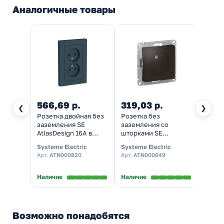
Аналогичные товары
566,69 р.
319,03 р.
339,
❮
❯
Розетка двойная без
Розетка без
Розет
заземления SE
заземления со
зазем
AtlasDesign 16А в
шторками SE
Atlas
сборе, изумруд
AtlasDesign 16А,
сборе
Systeme Electric
Systeme Electric
System
мокко [уп 10 шт]
шт]
Арт.
ATN000820
Арт.
ATN000649
Арт.
A
Наличие
Наличие
Налич
Возможно понадобятся