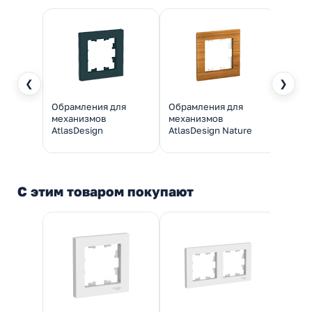
❮
❯
Обрамления для
Обрамления для
Обра
механизмов
механизмов
меха
AtlasDesign
AtlasDesign Nature
Atlas
С этим товаром покупают