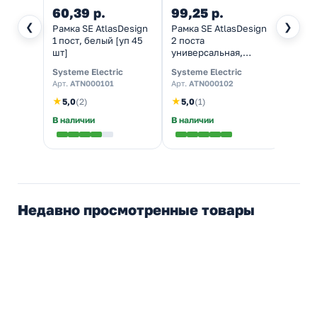
60,39 р.
99,25 р.
240,
❮
❯
Рамка SE AtlasDesign
Рамка SE AtlasDesign
Розет
1 пост, белый [уп 45
2 поста
зазем
шт]
универсальная,
шторк
белый [уп 30 шт]
Atlas
Systeme Electric
Systeme Electric
System
белый
Арт.
ATN000101
Арт.
ATN000102
Арт.
A
★
★
★
5,0
(2)
5,0
(1)
5,0
В наличии
В наличии
В нал
Недавно просмотренные товары