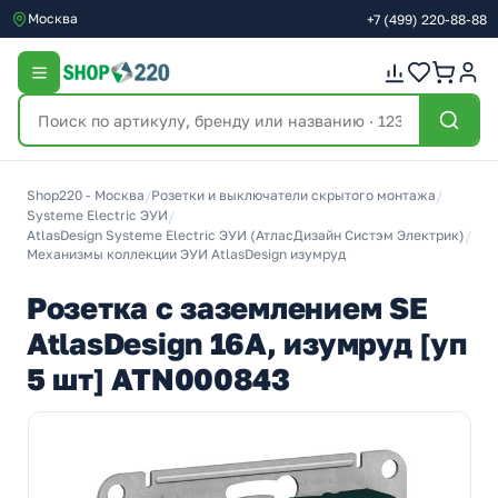
Москва
+7
(499)
220-88-88
Shop220 - Москва
/
Розетки и выключатели скрытого монтажа
/
Systeme Electric ЭУИ
/
AtlasDesign Systeme Electric ЭУИ (АтласДизайн Систэм Электрик)
/
Механизмы коллекции ЭУИ AtlasDesign изумруд
Розетка с заземлением SE
AtlasDesign 16А, изумруд [уп
5 шт] ATN000843