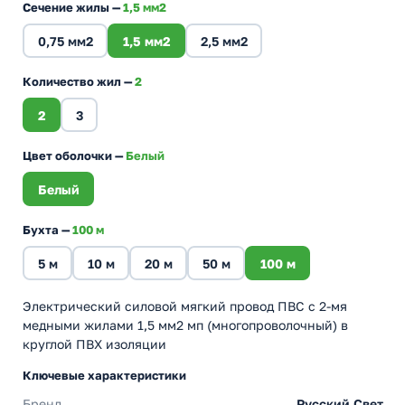
Сечение жилы —
1,5 мм2
0,75 мм2
1,5 мм2
2,5 мм2
Количество жил —
2
2
3
Цвет оболочки —
Белый
Белый
Бухта —
100 м
5 м
10 м
20 м
50 м
100 м
Электрический силовой мягкий провод ПВС с 2-мя
медными жилами 1,5 мм2 мп (многопроволочный) в
круглой ПВХ изоляции
Ключевые характеристики
Бренд
Русский Свет