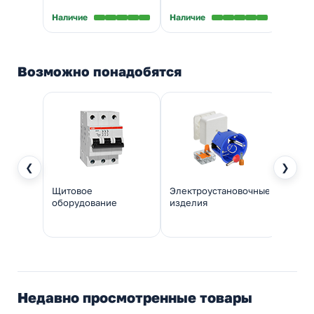
В нал
Наличие
Наличие
Возможно понадобятся
❮
❯
Щитовое
Электроустановочные
Инстр
оборудование
изделия
монт
Недавно просмотренные товары