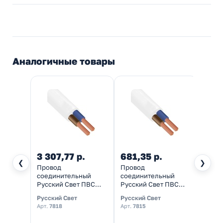
Аналогичные товары
3 307,77 р.
681,35 р.
55,2
❮
❯
Провод
Провод
Пров
соединительный
соединительный
соед
Русский Свет ПВС
Русский Свет ПВС
ПВС 2
2х1,5 гибкий белый
2х1,5 гибкий белый
черны
Русский Свет
Русский Свет
Калуж
ГОСТ 7399-97 [упак.
ГОСТ 7399-97 [упак.
завод
Арт.
7818
Арт.
7815
50м]
10м]
Арт.
K