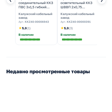
соединительный ККЗ
осветительный ККЗ
(одно
ПВС 3х1,5 гибкий
ШВВП 2х0,75
много
белый ГОСТ 7399
плоский белый ГОСТ
0,08-
Калужский кабельный
Калужский кабельный
WAGO
7399
50шт]
завод
завод
Арт.
22
Арт.
KKZ40-00006943
Арт.
KKZ40-00000391
★
5,0
★
★
5,0
(1)
5,0
(3)
В наличии
В наличии
В нал
Недавно просмотренные товары