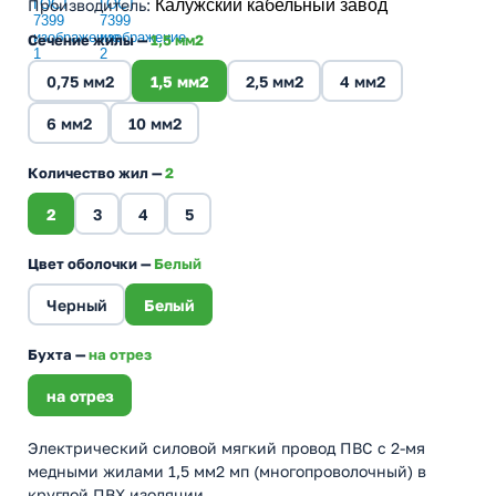
Производитель
:
Калужский кабельный завод
Сечение жилы —
1,5 мм2
0,75 мм2
1,5 мм2
2,5 мм2
4 мм2
6 мм2
10 мм2
Количество жил —
2
2
3
4
5
Цвет оболочки —
Белый
Черный
Белый
Бухта —
на отрез
на отрез
Электрический силовой мягкий провод ПВС с 2-мя
медными жилами 1,5 мм2 мп (многопроволочный) в
круглой ПВХ изоляции