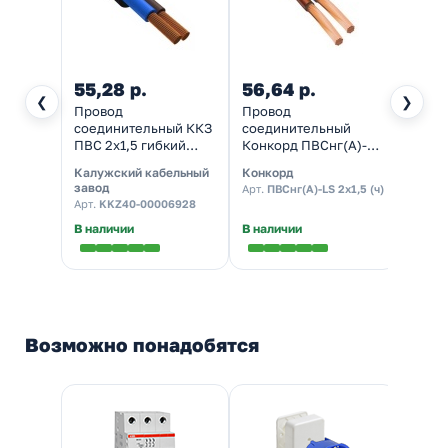
55,28 р.
56,64 р.
55,5
❮
❯
Провод
Провод
Пров
соединительный ККЗ
соединительный
соед
ПВС 2х1,5 гибкий
Конкорд ПВСнг(А)-LS
ПВСнг
черный ГОСТ 7399
2х1,5 черный
мало
Калужский кабельный
Конкорд
Калуж
малодымный ГОСТ
ГОСТ 
завод
завод
Арт.
ПВСнг(А)-LS 2х1,5 (ч)
7399
Арт.
KKZ40-00006928
Арт.
K
В наличии
В наличии
В нал
Возможно понадобятся