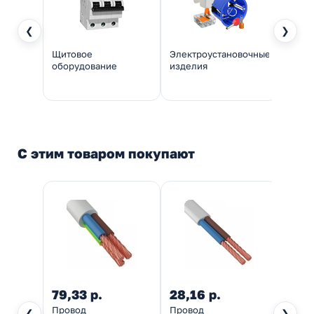
❮
❯
Щитовое
Электроустановочные
Инстр
оборудование
изделия
монт
С этим товаром покупают
79,33 р.
28,16 р.
45,3
Провод
Провод
Клем
❮
❯