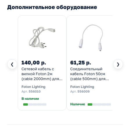
Дополнительное оборудование
140,00 р.
61,25 р.
41,1
❮
❯
Сетевой кабель с
Соединительный
Соед
вилкой Foton 2м
кабель Foton 50см
кабел
(cable 2000mm) для
(cable 500mm) для
(cabl
светильников LINE
светильников LINE
свети
Foton Lighting
Foton Lighting
Foton 
T4/T5 и FL-LED T4
T4/T5 и FL-LED T4
T4/T5
Арт.
556010
Арт.
556009
Арт.
3
В наличии
В нал
Наличие