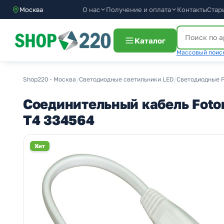
О нас
Получение и оплата
Москва
Контакты
Стар
Каталог
Массовый поиск
Shop220 - Москва
/
Светодиодные светильники LED
/
Светодиодные F
Соединительный кабель Foton
T4 334564
Хит