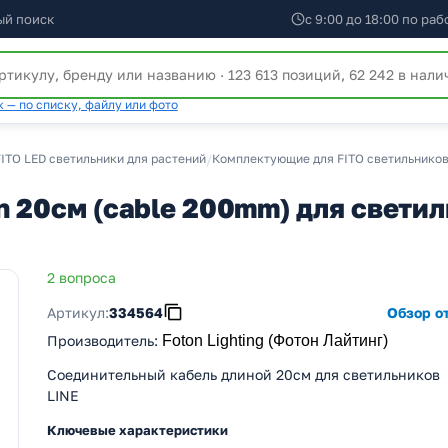
ый поиск
с 9:00 до 18:00 по ра
 — по списку, файлу или фото
ITO LED светильники для растений
/
Комплектующие для FITO светильников
 20см (cable 200mm) для светил
2 вопроса
Артикул:
334564
Обзор от
Производитель
:
Foton Lighting (Фотон Лайтинг)
Соединительный кабель длиной 20см для светильников
LINE
Ключевые характеристики