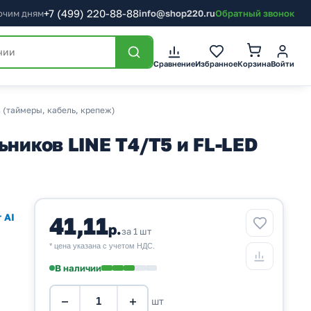
+7
(499)
220-88-88
бочим дням
info@shop220.ru
Обратный звонок
Корзина
Сравнение
Избранное
Войти
 (таймеры, кабель, крепеж)
ьников LINE T4/T5 и FL-LED
 AI
41,11
р.
за 1 шт
* цена указана с учетом НДС.
В наличии
−
+
шт