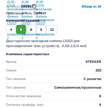
Артикул:
39036
Обзор от AI
Производитель
:
Stekker
Количество зажимов —
6
4
6
8
9
12
Двусторонняя проходная клемма LD222 для
присоединения трех устройств, 0,08-2,5/4 мм2
Ключевые характеристики
Бренд
STEKKER
Серия
222
Тип зажима
С рычагом
Тип зажима
Самозажимные/пружинные
Количество зажимов
6
Сечение провода, max
4