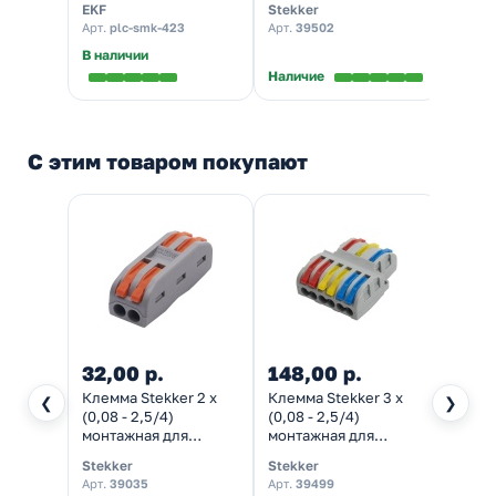
EKF
Stekker
Stekk
222-423 [уп. 25шт]
LD222-430 [уп. 40шт]
LD222
Арт.
plc-smk-423
Арт.
39502
Арт.
3
PROxima
В наличии
В нал
Наличие
С этим товаром покупают
32,00 р.
148,00 р.
48,7
Клемма Stekker 2 х
Клемма Stekker 3 х
Клем
❮
❯
(0,08 - 2,5/4)
(0,08 - 2,5/4)
(одно
монтажная для
монтажная для
много
фазных проводников
фазных проводников
4 мм 
Stekker
Stekker
WAGO
LD222-422 [уп. 40шт]
LD222-427 [уп. 25шт]
60шт]
Арт.
39035
Арт.
39499
Арт.
22