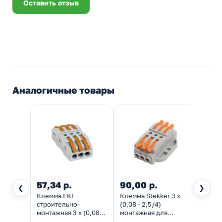
Оставить отзыв
Аналогичные товары
57,34 р.
90,00 р.
51,0
❮
❯
Клемма EKF
Клемма Stekker 3 х
Клемм
строительно-
(0,08 - 2,5/4)
(0,08 
монтажная 3 х (0,08-
монтажная для
монта
4) проходная СМК
фазных проводников
фазны