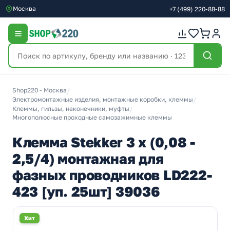
Москва
+7
(499)
220-88-88
Shop220 - Москва
/
Электромонтажные изделия, монтажные коробки, клеммы
/
Клеммы, гильзы, наконечники, муфты
/
Многополюсные проходные самозажимные клеммы
Клемма Stekker 3 х (0,08 -
2,5/4) монтажная для
фазных проводников LD222-
423 [уп. 25шт] 39036
Хит