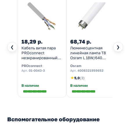
18,29 р.
68,74 р.
❮
❯
Кабель витая пара
Люминесцентная
PROconnect
линейная лампа T8
неэкранированный
Osram L 18W/640
UTP 4PR 24AWG cat
4200K G13 590mm СМ
PROconnect
Osram
5e CCA серый [305м]
Арт.
01-0043-3
Арт.
4008321959652
(провод для
интернета)
★
5,0
(3)
В наличии
В наличии
Вспомогательное оборудование