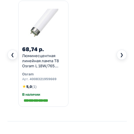
68,74 р.
❮
❯
Люминесцентная
линейная лампа T8
Osram L 18W/765
6500K G13 590mm СМ
Osram
4052899209084
Арт.
4008321959669
★
5,0
(1)
В наличии