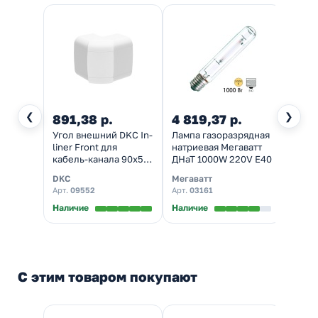
❮
❯
891,38 р.
4 819,37 р.
Угол внешний DKC In-
Лампа газоразрядная
liner Front для
натриевая Мегаватт
кабель-канала 90х50
ДНаТ 1000W 220V E40
изменяемый 80-120°
DKC
Мегаватт
Арт.
09552
Арт.
03161
Наличие
Наличие
С этим товаром покупают