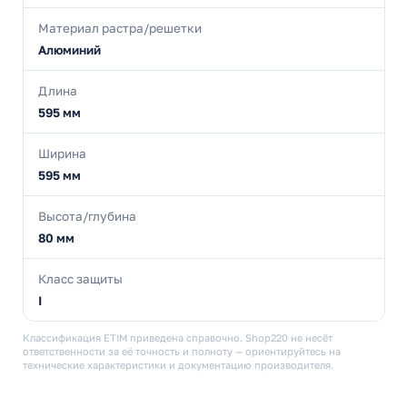
Материал растра/решетки
Алюминий
Длина
595 мм
Ширина
595 мм
Высота/глубина
80 мм
Класс защиты
I
Классификация ETIM приведена справочно. Shop220 не несёт
ответственности за её точность и полноту — ориентируйтесь на
технические характеристики и документацию производителя.