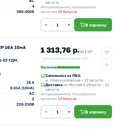
AC
августа
4
Авторизованному пользователю
380-400В
начислим
36 бонусов
−
+
В корзину
2Р 16А 10мА
1 313,76 р.
за 1 шт
* цена указана с учетом НДС.
1-63 ТДМ,
Наличие
)
Самовывоз из ПВЗ:
м. Новохохловская
— 12 августа
16 A
Доставка
по Москве и области — 13
0,01A (10mA)
августа
AC
Авторизованному пользователю
2
начислим
13 бонусов
220-230В
−
+
В корзину