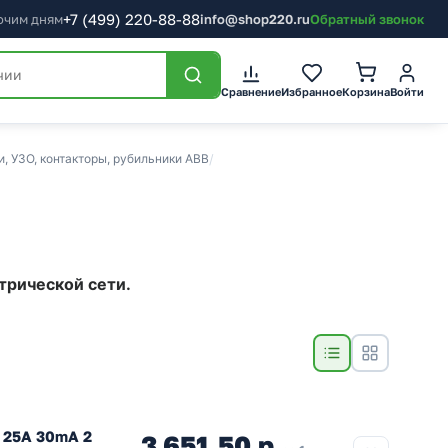
+7
(499)
220-88-88
бочим дням
info@shop220.ru
Обратный звонок
Сравнение
Избранное
Корзина
Войти
, УЗО, контакторы, рубильники ABB
/
трической сети.
 25A 30mA 2
3 651,50 р.