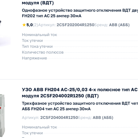
модуля (ВДТ)
Однофазное устройство защитного отключения ВДТ д
FH202 тип АС 25 ампер 30мА
★
5,0
(2)
Артикул:
2CSF202004R1250
Бренд:
ABB (АББ)
Номинальный ток
Ток утечки
Тип тока утечки
Количество полюсов
Напряжение
УЗО ABB FH204 AC-25/0,03 4-х полюсное тип AC
модуля 2CSF204002R1250 (ВДТ)
Трехфазное устройство защитного отключения ВДТ ч
AББ FH204 тип АС 25 ампер 30мА
Артикул:
2CSF204004R1250
Бренд:
ABB (АББ)
Номинальный ток
Ток утечки