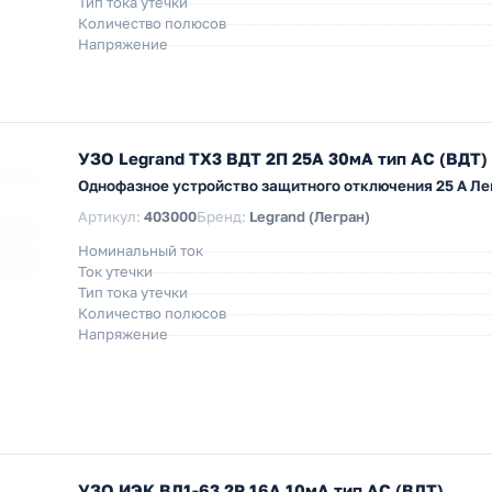
Тип тока утечки
Количество полюсов
Напряжение
УЗО Legrand TX3 ВДТ 2П 25А 30мА тип AC (ВДТ)
Однофазное устройство защитного отключения 25 А Ле
Артикул:
403000
Бренд:
Legrand (Легран)
Номинальный ток
Ток утечки
Тип тока утечки
Количество полюсов
Напряжение
УЗО ИЭК ВД1-63 2Р 16А 10мА тип AC (ВДТ)