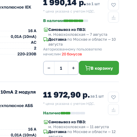
1 990,14 р.
за 1 шт
ухполюсное IEK
* цена указана с учетом НДС.
В наличии
Самовывоз из ПВЗ:
16 A
м. Новохохловская
— 7 августа
0,01A (10mA)
Доставка
по Москве и области — 10
AC
августа
2
Авторизованному пользователю
220-230В
начислим
20 бонусов
−
+
В корзину
 10mA 2 модуля
11 972,90 р.
за 1 шт
* цена указана с учетом НДС.
вухполюсное AББ
Наличие
Самовывоз из ПВЗ:
м. Новохохловская
— 11 августа
16 A
Доставка
по Москве и области — 12
0,01A (10mA)
августа