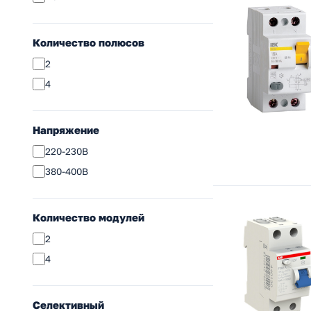
Количество полюсов
2
4
Напряжение
220-230В
380-400В
Количество модулей
2
4
Селективный