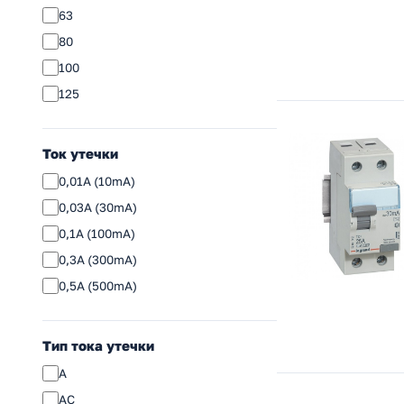
63
80
100
125
Ток утечки
0,01A (10mA)
0,03A (30mA)
0,1A (100mA)
0,3A (300mA)
0,5A (500mA)
Тип тока утечки
A
AC