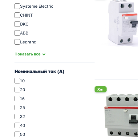
Systeme Electric
CHINT
DKC
ABB
Legrand
КЭАЗ
Показать все
Schneider Electric
DEKraft
Номинальный ток (A)
EKF
10
IEK
20
Хит
ЭРА
16
TDM Electric
25
32
40
50