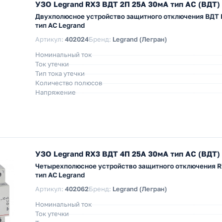
УЗО Legrand RX3 ВДТ 2П 25А 30мА тип AC (ВДТ)
Двухполюсное устройство защитного отключения ВДТ 
тип AC Legrand
Артикул:
402024
Бренд:
Legrand (Легран)
Номинальный ток
Ток утечки
Тип тока утечки
Количество полюсов
Напряжение
УЗО Legrand RX3 ВДТ 4П 25А 30мА тип AC (ВДТ)
Четырехполюсное устройство защитного отключения R
тип AC Legrand
Артикул:
402062
Бренд:
Legrand (Легран)
Номинальный ток
Ток утечки