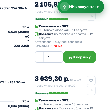
2 105,95 р.
за 1 шт
ИИ консультант
RX3 2п 25А 30мА
* цена указана с учетом НДС.
Наличие
Самовывоз из ПВЗ:
25 A
м. Новохохловская
— 11 августа
0,03A (30mA)
Доставка
по Москве и области — 12
AC
августа
2
Авторизованному пользователю
220-230В
начислим
21 бонус
−
+
В корзину
3 639,30 р.
за 1 шт
X3 4п 25А 30мА
* цена указана с учетом НДС.
Наличие
Самовывоз из ПВЗ:
25 A
м. Новохохловская
— 18 августа
0,03A (30mA)
Доставка
по Москве и области — 19