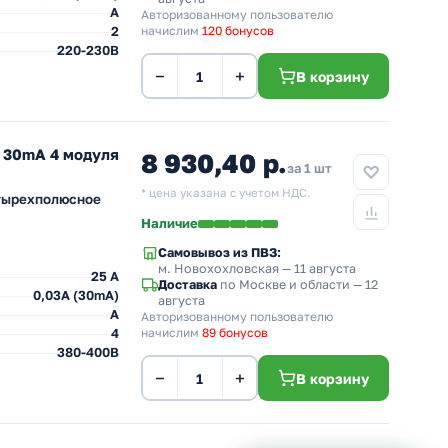
A
Авторизованному пользователю
2
начислим
120 бонусов
220-230В
−
+
В корзину
A 30mA 4 модуля
8 930,40 р.
за 1 шт
* цена указана с учетом НДС.
етырехполюсное
Наличие
Самовывоз из ПВЗ:
м. Новохохловская
— 11 августа
25 A
Доставка
по Москве и области — 12
0,03A (30mA)
августа
A
Авторизованному пользователю
4
начислим
89 бонусов
380-400В
−
+
В корзину