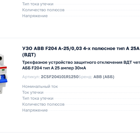
Тип тока утечки
Количество полюсов
Напряжение
УЗО ABB F204 A-25/0,03 4-х полюсное тип A 25
(ВДТ)
Трехфазное устройство защитного отключения ВДТ ч
AББ F204 тип А 25 ампер 30мА
Артикул:
2CSF204101R1250
Бренд:
ABB (АББ)
Номинальный ток
Ток утечки
Тип тока утечки
Количество полюсов
Напряжение