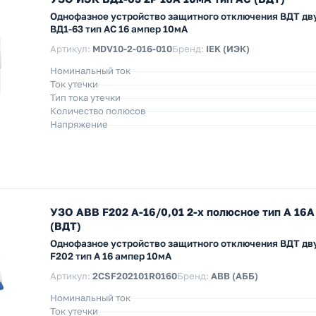
Однофазное устройство защитного отключения ВДТ дв
ВД1-63 тип АС 16 ампер 10мА
Артикул:
MDV10-2-016-010
Бренд:
IEK (ИЭК)
Номинальный ток
Ток утечки
Тип тока утечки
Количество полюсов
Напряжение
УЗО ABB F202 A-16/0,01 2-х полюсное тип A 16A
(ВДТ)
Однофазное устройство защитного отключения ВДТ д
F202 тип А 16 ампер 10мА
Артикул:
2CSF202101R0160
Бренд:
ABB (АББ)
Номинальный ток
Ток утечки