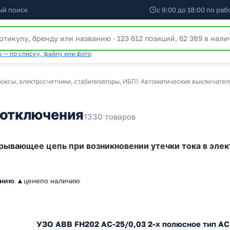
ый поиск
с 9:00 до 18:00 по ра
 — по списку, файлу или фото
оксы, электросчетчики, стабилизаторы, ИБП)
/
Автоматические выключатели
 отключения
1330 товаров
рывающее цепь при возникновении утечки тока в элек
анию ▲
цене
по наличию
УЗО ABB FH202 AC-25/0,03 2-х полюсное тип AC