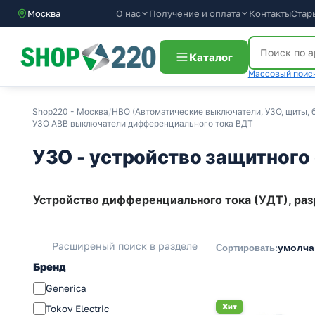
О нас
Получение и оплата
Контакты
Стар
Москва
Каталог
Массовый поиск
Shop220 - Москва
/
НВО (Автоматические выключатели, УЗО, щиты, б
УЗО ABB выключатели дифференциального тока ВДТ
УЗО - устройство защитного
Устройство дифференциального тока (УДТ), раз
Расширеный поиск в разделе
умолч
Сортировать:
Бренд
Generica
Хит
Tokov Electric