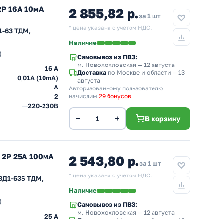
2Р 16А 10мА
2 855,82 р.
за 1 шт
* цена указана с учетом НДС.
1-63 ТДМ,
Наличие
)
Самовывоз из ПВЗ:
м. Новохохловская
— 12 августа
16 A
Доставка
по Москве и области — 13
0,01A (10mA)
августа
A
Авторизованному пользователю
2
начислим
29 бонусов
220-230В
−
+
В корзину
 2Р 25А 100мА
2 543,80 р.
за 1 шт
* цена указана с учетом НДС.
ВД1-63S ТДМ,
Наличие
)
Самовывоз из ПВЗ:
м. Новохохловская
— 12 августа
25 A