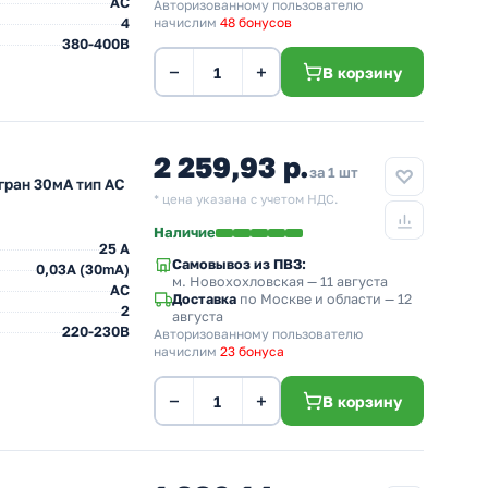
AC
Авторизованному пользователю
4
начислим
48 бонусов
380-400В
−
+
В корзину
2 259,93 р.
за 1 шт
гран 30мА тип АС
* цена указана с учетом НДС.
Наличие
25 A
Самовывоз из ПВЗ:
0,03A (30mA)
м. Новохохловская
— 11 августа
AC
Доставка
по Москве и области — 12
2
августа
220-230В
Авторизованному пользователю
начислим
23 бонуса
−
+
В корзину