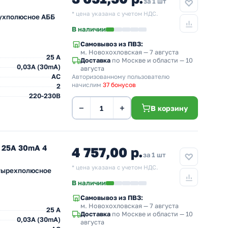
за 1 шт
* цена указана с учетом НДС.
вухполюсное AББ
В наличии
Самовывоз из ПВЗ:
м. Новохохловская
— 7 августа
25 A
Доставка
по Москве и области — 10
0,03A (30mA)
августа
AC
Авторизованному пользователю
начислим
37 бонусов
2
220-230В
−
+
В корзину
 25A 30mA 4
4 757,00 р.
за 1 шт
* цена указана с учетом НДС.
етырехполюсное
В наличии
Самовывоз из ПВЗ:
м. Новохохловская
— 7 августа
25 A
Доставка
по Москве и области — 10
0,03A (30mA)
августа