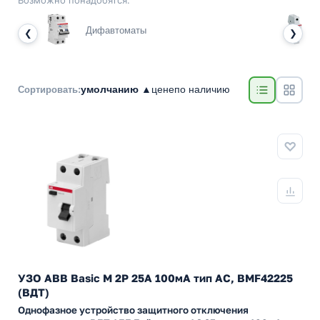
Возможно понадобятся:
Дифавтоматы
❮
❯
умолчанию ▲
цене
по наличию
Сортировать:
УЗО ABB Basic M 2P 25A 100мА тип AC, BMF42225
(ВДТ)
Однофазное устройство защитного отключения