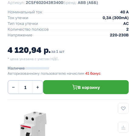
Артикул:
2CSF602043R3400
Бренд:
ABB (АББ)
Номинальный ток
40 A
Ток утечки
0,3A (300mA)
Тип тока утечки
AC
Количество полюсов
2
Напряжение
220-230В
4 120,94 р.
за 1 шт
* цена указана с учетом НДС.
Наличие
Авторизованному пользователю начислим
41 бонус
−
+
В корзину