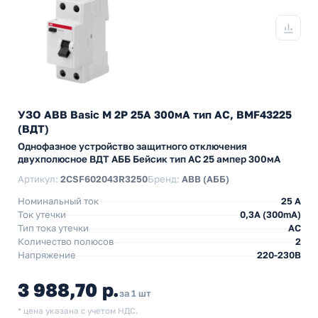
УЗО ABB Basic M 2P 25A 300мА тип AC, BMF43225
(ВДТ)
Однофазное устройство защитного отключения
двухполюсное ВДТ АББ Бейсик тип АС 25 ампер 300мА
Артикул:
2CSF602043R3250
Бренд:
ABB (АББ)
Номинальный ток
25 A
Ток утечки
0,3A (300mA)
Тип тока утечки
AC
Количество полюсов
2
Напряжение
220-230В
3 988,70 р.
за 1 шт
* цена указана с учетом НДС.