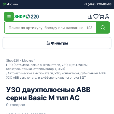
Москва
+7
(499)
220-88-88
Фильтры
Shop220 - Москва
/
НВО (Автоматические выключатели, УЗО, щиты, боксы,
электросчетчики, стабилизаторы, ИБП)
/
Автоматические выключатели, УЗО, контакторы, рубильники ABB
/
УЗО ABB выключатели дифференциального тока ВДТ
УЗО двухполюсные ABB
серии Basic M тип АС
9 товаров