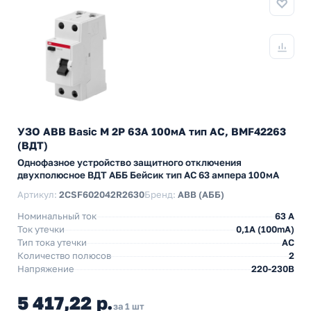
УЗО ABB Basic M 2P 63A 100мА тип AC, BMF42263
(ВДТ)
Однофазное устройство защитного отключения
двухполюсное ВДТ АББ Бейсик тип АС 63 ампера 100мА
Артикул:
2CSF602042R2630
Бренд:
ABB (АББ)
Номинальный ток
63 A
Ток утечки
0,1A (100mA)
Тип тока утечки
AC
Количество полюсов
2
Напряжение
220-230В
5 417,22 р.
за 1 шт