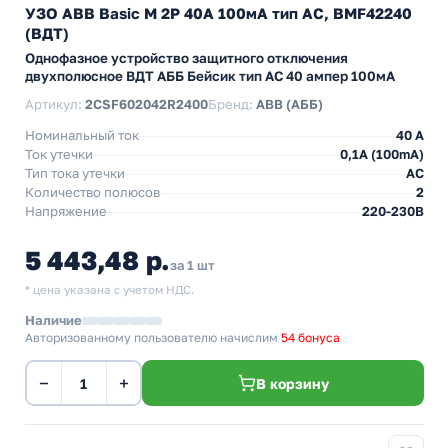
УЗО ABB Basic M 2P 40A 100мА тип AC, BMF42240
(ВДТ)
Однофазное устройство защитного отключения
двухполюсное ВДТ АББ Бейсик тип АС 40 ампер 100мА
Артикул:
2CSF602042R2400
Бренд:
ABB (АББ)
Номинальный ток
40 A
Ток утечки
0,1A (100mA)
Тип тока утечки
AC
Количество полюсов
2
Напряжение
220-230В
5 443,48 р.
за 1 шт
* цена указана с учетом НДС.
Наличие
Авторизованному пользователю начислим
54 бонуса
−
+
В корзину