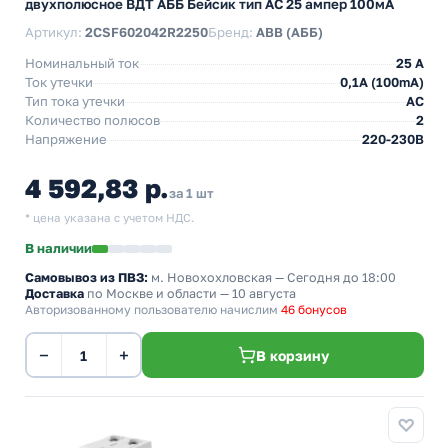
двухполюсное ВДТ АББ Бейсик тип АС 25 ампер 100мА
Артикул:
2CSF602042R2250
Бренд:
ABB (АББ)
Номинальный ток
25 A
Ток утечки
0,1A (100mA)
Тип тока утечки
AC
Количество полюсов
2
Напряжение
220-230В
4 592,83 р.
за 1 шт
* цена указана с учетом НДС.
В наличии
Самовывоз из ПВЗ:
м. Новохохловская
— Сегодня до 18:00
Доставка
по Москве и области — 10 августа
Авторизованному пользователю начислим
46 бонусов
−
+
В корзину