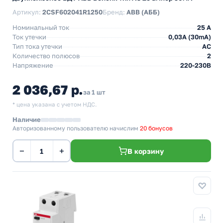
Артикул:
2CSF602041R1250
Бренд:
ABB (АББ)
Номинальный ток
25 A
Ток утечки
0,03A (30mA)
Тип тока утечки
AC
Количество полюсов
2
Напряжение
220-230В
2 036,67 р.
за 1 шт
* цена указана с учетом НДС.
Наличие
Авторизованному пользователю начислим
20 бонусов
−
+
В корзину