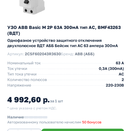
УЗО ABB Basic M 2P 63A 300мА тип AC, BMF43263
(ВДТ)
Однофазное устройство защитного отключения
двухполюсное ВДТ АББ Бейсик тип АС 63 ампера 300мА
Артикул:
2CSF602043R3630
Бренд:
ABB (АББ)
Номинальный ток
63 A
Ток утечки
0,3A (300mA)
Тип тока утечки
AC
Количество полюсов
2
Напряжение
220-230В
4 992,60 р.
за 1 шт
* цена указана с учетом НДС.
Наличие
Авторизованному пользователю начислим
50 бонусов