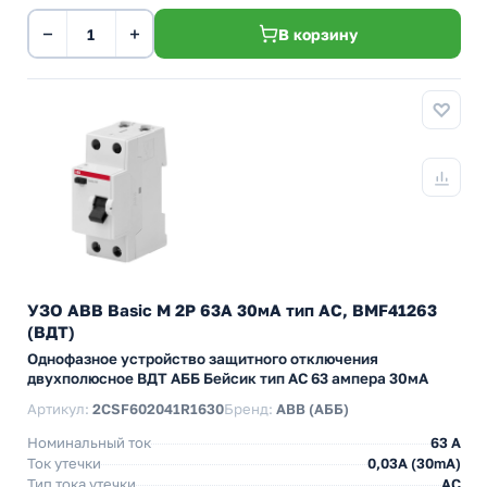
−
+
В корзину
УЗО ABB Basic M 2P 63A 30мА тип AC, BMF41263
(ВДТ)
Однофазное устройство защитного отключения
двухполюсное ВДТ АББ Бейсик тип АС 63 ампера 30мА
Артикул:
2CSF602041R1630
Бренд:
ABB (АББ)
Номинальный ток
63 A
Ток утечки
0,03A (30mA)
Тип тока утечки
AC