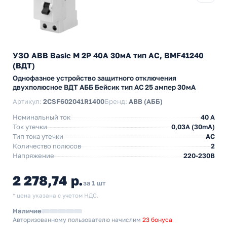
УЗО ABB Basic M 2P 40A 30мА тип AC, BMF41240
(ВДТ)
Однофазное устройство защитного отключения
двухполюсное ВДТ АББ Бейсик тип АС 25 ампер 30мА
Артикул:
2CSF602041R1400
Бренд:
ABB (АББ)
Номинальный ток
40 A
Ток утечки
0,03A (30mA)
Тип тока утечки
AC
Количество полюсов
2
Напряжение
220-230В
2 278,74 р.
за 1 шт
* цена указана с учетом НДС.
Наличие
Авторизованному пользователю начислим
23 бонуса