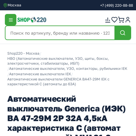
Москва
+7
(499)
220-88-88
Shop220 - Москва
/
НВО (Автоматические выключатели, УЗО, щиты, боксы,
электросчетчики, стабилизаторы, ИБП)
/
Автоматические выключатели, УЗО, контакторы, рубильники IEK
/
Автоматические выключатели IEK
/
Автоматические выключатели GENERICA ВА47-29М IEK с
характеристикой C (автоматы до 63A)
Автоматический
выключатель Generica (ИЭК)
ВА 47-29М 2Р 32А 4,5кА
характеристика С (автомат