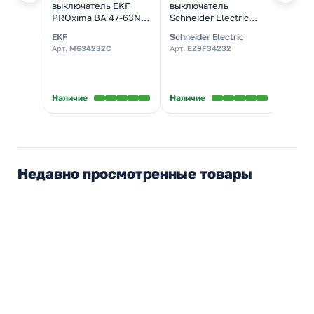
выключатель EKF
выключатель
выклю
PROxima ВА 47-63N
Schneider Electric
ВА-10
32А 2P C 4,5кА
EASY 9 2П 32А С
(авто
EKF
Schneider Electric
DEKra
(автомат
4,5кА 230В (автомат
элект
Арт.
M634232C
Арт.
EZ9F34232
Арт.
1
электрический)
электрический)
★
5,0
В нал
Наличие
Наличие
Недавно просмотренные товары