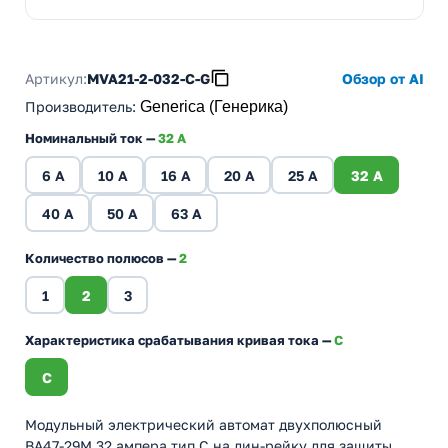
Артикул:
MVA21-2-032-C-G
Обзор от AI
Производитель
:
Generica (Генерика)
Номинальный ток —
32 A
6 A
10 A
16 A
20 A
25 A
32 A
40 A
50 A
63 A
Количество полюсов —
2
1
2
3
Характеристика срабатывания кривая тока —
C
C
Модульный электрический автомат двухполюсный
ВА47-29М 32 ампера тип С на дин-рейку для защиты