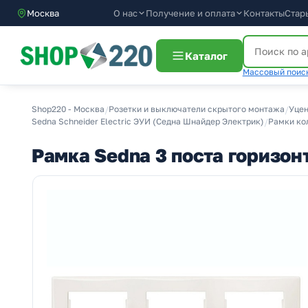
О нас
Получение и оплата
Москва
Контакты
Стар
Каталог
Массовый поиск
Shop220 - Москва
/
Розетки и выключатели скрытого монтажа
/
Уцен
Sedna Schneider Electric ЭУИ (Седна Шнайдер Электрик)
/
Рамки ко
Рамка Sedna 3 поста горизо