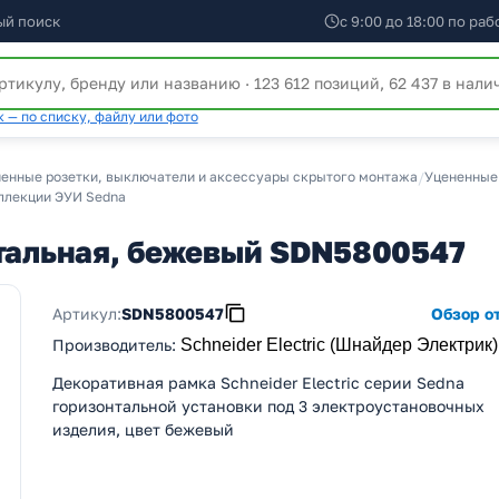
ый поиск
с 9:00 до 18:00 по ра
 — по списку, файлу или фото
енные розетки, выключатели и аксессуары скрытого монтажа
/
Уцененные 
ллекции ЭУИ Sedna
нтальная, бежевый SDN5800547
Артикул:
SDN5800547
Обзор от
Производитель
:
Schneider Electric (Шнайдер Электрик)
Декоративная рамка Schneider Electric серии Sedna
горизонтальной установки под 3 электроустановочных
изделия, цвет бежевый