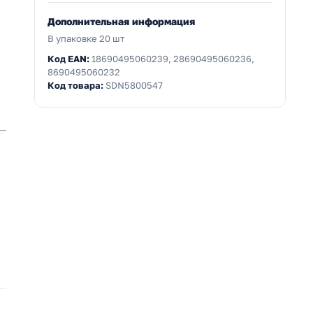
Дополнительная информация
В упаковке 20 шт
Код EAN:
18690495060239, 28690495060236,
8690495060232
Код товара:
SDN5800547