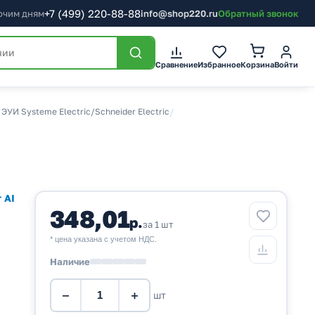
+7
(499)
220-88-88
бочим дням
info@shop220.ru
Обратный звонок
Корзина
Сравнение
Избранное
Войти
ЭУИ Systeme Electric/Schneider Electric
/
 AI
348,01
р.
за 1 шт
* цена указана с учетом НДС.
Наличие
−
+
шт