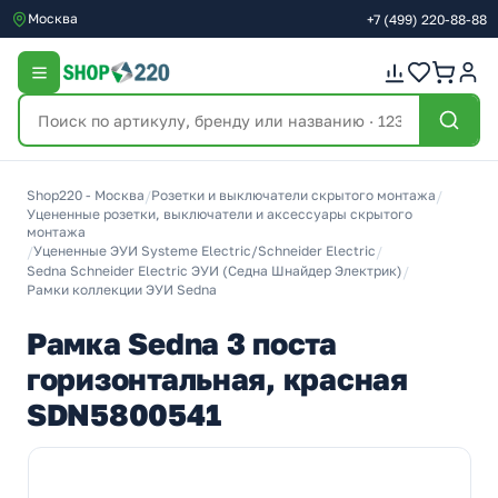
Москва
+7
(499)
220-88-88
Shop220 - Москва
/
Розетки и выключатели скрытого монтажа
/
Уцененные розетки, выключатели и аксессуары скрытого
монтажа
/
Уцененные ЭУИ Systeme Electric/Schneider Electric
/
Sedna Schneider Electric ЭУИ (Седна Шнайдер Электрик)
/
Рамки коллекции ЭУИ Sedna
Рамка Sedna 3 поста
горизонтальная, красная
SDN5800541