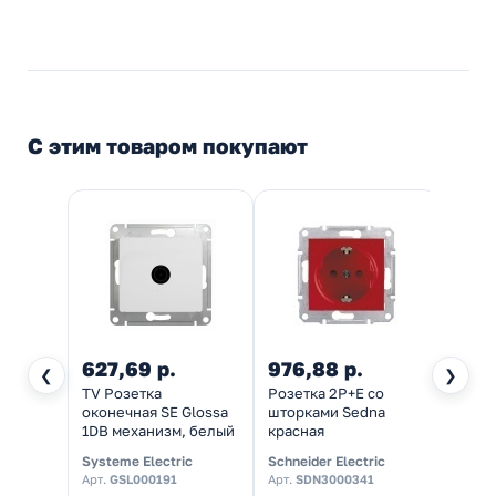
С этим товаром покупают
627,69 р.
976,88 р.
❮
❯
TV Розетка
Розетка 2Р+Е со
оконечная SE Glossa
шторками Sedna
1DB механизм, белый
красная
Systeme Electric
Schneider Electric
Арт.
GSL000191
Арт.
SDN3000341