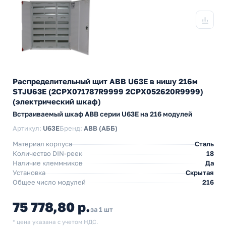
Распределительный щит ABB U63E в нишу 216м
STJU63E (2CPX071787R9999 2CPX052620R9999)
(электрический шкаф)
Встраиваемый шкаф АВВ серии U63E на 216 модулей
Артикул:
U63E
Бренд:
ABB (АББ)
Материал корпуса
Сталь
Количество DIN-реек
18
Наличие клеммников
Да
Установка
Скрытая
Общее число модулей
216
75 778,80 р.
за 1 шт
* цена указана с учетом НДС.