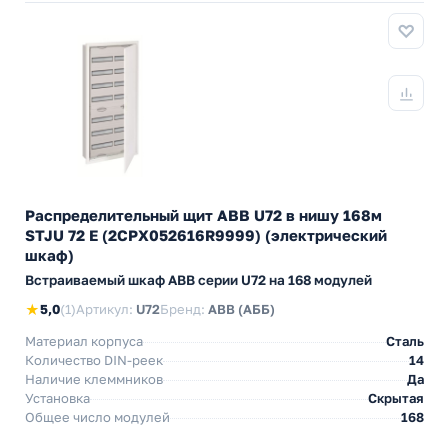
Распределительный щит ABB U72 в нишу 168м
STJU 72 E (2CPX052616R9999) (электрический
шкаф)
Встраиваемый шкаф АВВ серии U72 на 168 модулей
★
5,0
(1)
Артикул:
U72
Бренд:
ABB (АББ)
Материал корпуса
Сталь
Количество DIN-реек
14
Наличие клеммников
Да
Установка
Скрытая
Общее число модулей
168