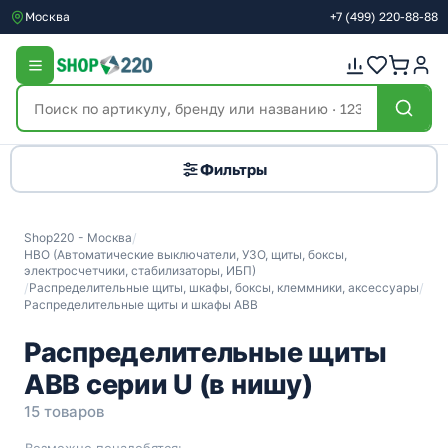
Москва
+7
(499)
220-88-88
Фильтры
Shop220 - Москва
/
НВО (Автоматические выключатели, УЗО, щиты, боксы,
электросчетчики, стабилизаторы, ИБП)
/
Распределительные щиты, шкафы, боксы, клеммники, аксессуары
/
Распределительные щиты и шкафы ABB
Распределительные щиты
ABB серии U (в нишу)
15 товаров