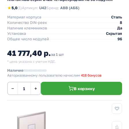
★
5,0
(1)
Артикул:
U42
Бренд:
ABB (АББ)
Материал корпуса
Сталь
Количество DIN-реек
8
Наличие клеммников
Да
Установка
Скрытая
Общее число модулей
96
41 777,40 р.
за 1 шт
* цена указана с учетом НДС.
Наличие
Авторизованному пользователю начислим
418 бонусов
−
+
В корзину