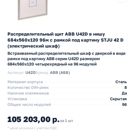
Распределительный щит ABB U42D в нишу
684х560х120 96м с рамкой под картину STJU 42 D
(электрический шкаф)
Встраиваемый распределительный шкаф с дверкой в виде
рамки под картину АВВ серии U42D размером
684х560х120 четырехрядный на 96 модулей
Артикул:
U42D
Бренд:
ABB (АББ)
Материал корпуса
Сталь
Количество DIN-реек
8
Наличие клеммников
Да
Установка
Скрытая
Общее число модулей
96
105 203,00 р.
за 1 шт
* цена указана с учетом НДС.