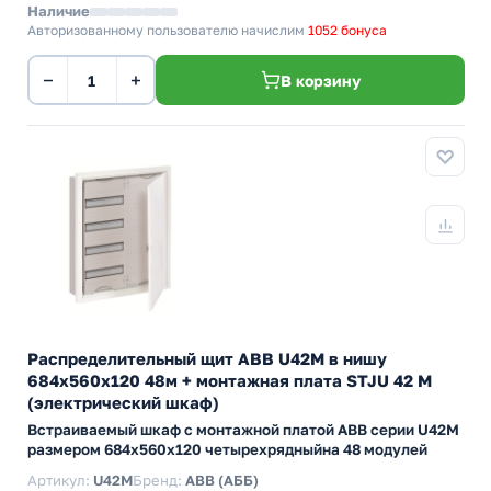
Наличие
Авторизованному пользователю начислим
1052 бонуса
−
+
В корзину
Распределительный щит ABB U42M в нишу
684х560х120 48м + монтажная плата STJU 42 M
(электрический шкаф)
Встраиваемый шкаф с монтажной платой АВВ серии U42M
размером 684х560х120 четырехрядныйна 48 модулей
Артикул:
U42M
Бренд:
ABB (АББ)