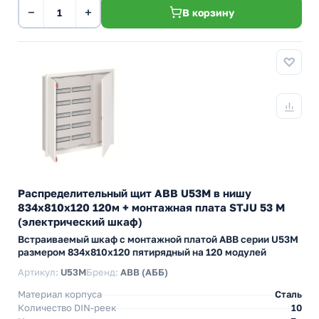
−
+
В корзину
Распределительный щит ABB U53M в нишу
834х810х120 120м + монтажная плата STJU 53 M
(электрический шкаф)
Встраиваемый шкаф с монтажной платой АВВ серии U53M
размером 834х810х120 пятирядный на 120 модулей
Артикул:
U53M
Бренд:
ABB (АББ)
Материал корпуса
Сталь
Количество DIN-реек
10