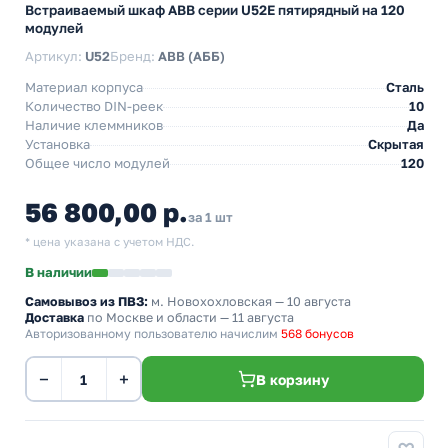
Встраиваемый шкаф АВВ серии U52Е пятирядный на 120
модулей
Артикул:
U52
Бренд:
ABB (АББ)
Материал корпуса
Сталь
Количество DIN-реек
10
Наличие клеммников
Да
Установка
Скрытая
Общее число модулей
120
56 800,00 р.
за 1 шт
* цена указана с учетом НДС.
В наличии
Самовывоз из ПВЗ:
м. Новохохловская
— 10 августа
Доставка
по Москве и области — 11 августа
Авторизованному пользователю начислим
568 бонусов
−
+
В корзину