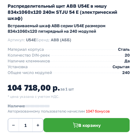
Распределительный щит ABB U54E в нишу
834х1060х120 240м STJU 54 E (электрический
шкаф)
Встраиваемый шкаф АВВ серии U54E размером
834х1060х120 пятирядный на 240 модулей
Артикул:
U54E
Бренд:
ABB (АББ)
Материал корпуса
Сталь
Количество DIN-реек
20
Наличие клеммников
Да
Установка
Скрытая
Общее число модулей
240
104 718,00 р.
за 1 шт
* цена указана с учетом НДС.
Наличие
Авторизованному пользователю начислим
1047 бонусов
−
+
В корзину