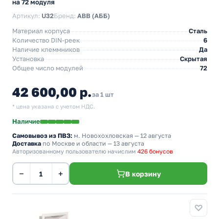
на 72 модуля
Артикул:
U32
Бренд:
ABB (АББ)
Материал корпуса
Сталь
Количество DIN-реек
6
Наличие клеммников
Да
Установка
Скрытая
Общее число модулей
72
42 600,00 р.
за 1 шт
* цена указана с учетом НДС.
Наличие
Самовывоз из ПВЗ:
м. Новохохловская
— 12 августа
Доставка
по Москве и области — 13 августа
Авторизованному пользователю начислим
426 бонусов
−
+
В корзину