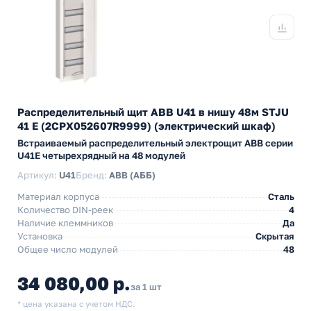
Распределительный щит ABB U41 в нишу 48м STJU
41 E (2CPX052607R9999) (электрический шкаф)
Встраиваемый распределительный электрощит АВВ серии
U41Е четырехрядный на 48 модулей
Артикул:
U41
Бренд:
ABB (АББ)
Материал корпуса
Сталь
Количество DIN-реек
4
Наличие клеммников
Да
Установка
Скрытая
Общее число модулей
48
34 080,00 р.
за 1 шт
* цена указана с учетом НДС.