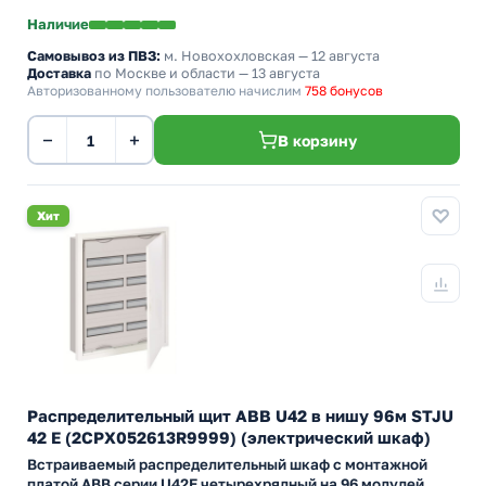
Наличие
Самовывоз из ПВЗ:
м. Новохохловская
— 12 августа
Доставка
по Москве и области — 13 августа
Авторизованному пользователю начислим
758 бонусов
−
+
В корзину
Хит
Распределительный щит ABB U42 в нишу 96м STJU
42 E (2CPX052613R9999) (электрический шкаф)
Встраиваемый распределительный шкаф с монтажной
платой АВВ серии U42E четырехрядный на 96 модулей