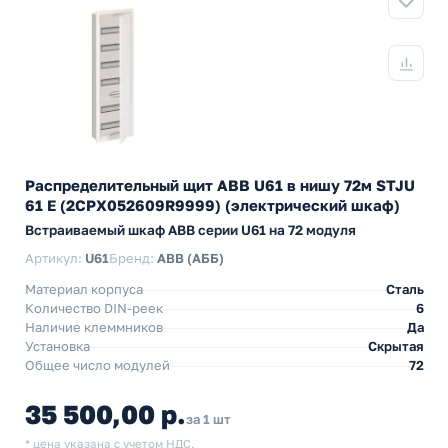
Распределительный щит ABB U61 в нишу 72м STJU
61 E (2CPX052609R9999) (электрический шкаф)
Встраиваемый шкаф АВВ серии U61 на 72 модуля
Артикул:
U61
Бренд:
ABB (АББ)
Материал корпуса
Сталь
Количество DIN-реек
6
Наличие клеммников
Да
Установка
Скрытая
Общее число модулей
72
35 500,00 р.
за 1 шт
* цена указана с учетом НДС.