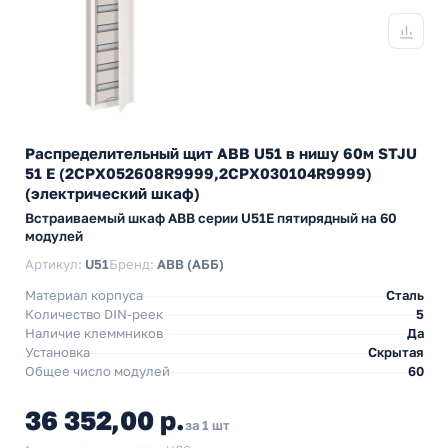
Распределительный щит ABB U51 в нишу 60м STJU
51 E (2CPX052608R9999,2CPX030104R9999)
(электрический шкаф)
Встраиваемый шкаф АВВ серии U51Е пятирядный на 60
модулей
Артикул:
U51
Бренд:
ABB (АББ)
Материал корпуса
Сталь
Количество DIN-реек
5
Наличие клеммников
Да
Установка
Скрытая
Общее число модулей
60
36 352,00 р.
за 1 шт