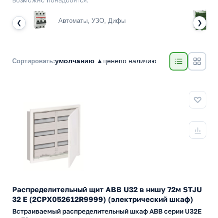
Возможно понадобятся:
Автоматы, УЗО, Дифы
❮
❯
умолчанию ▲
цене
по наличию
Сортировать:
Распределительный щит ABB U32 в нишу 72м STJU
32 E (2CPX052612R9999) (электрический шкаф)
Встраиваемый распределительный шкаф АВВ серии U32Е