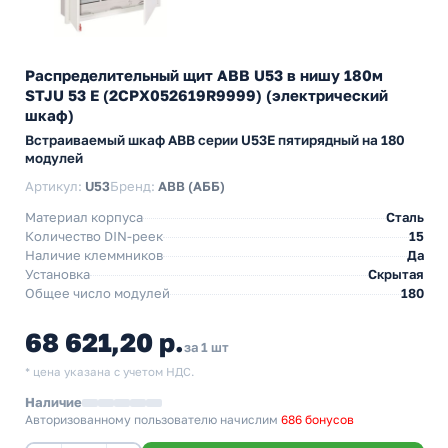
Распределительный щит ABB U53 в нишу 180м
STJU 53 E (2CPX052619R9999) (электрический
шкаф)
Встраиваемый шкаф АВВ серии U53Е пятирядный на 180
модулей
Артикул:
U53
Бренд:
ABB (АББ)
Материал корпуса
Сталь
Количество DIN-реек
15
Наличие клеммников
Да
Установка
Скрытая
Общее число модулей
180
68 621,20 р.
за 1 шт
* цена указана с учетом НДС.
Наличие
Авторизованному пользователю начислим
686 бонусов