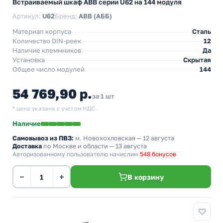
Встраиваемый шкаф АВВ серии U62 на 144 модуля
Артикул:
U62
Бренд:
ABB (АББ)
Материал корпуса
Сталь
Количество DIN-реек
12
Наличие клеммников
Да
Установка
Скрытая
Общее число модулей
144
54 769,90 р.
за 1 шт
* цена указана с учетом НДС.
Наличие
Самовывоз из ПВЗ:
м. Новохохловская
— 12 августа
Доставка
по Москве и области — 13 августа
Авторизованному пользователю начислим
548 бонусов
−
+
В корзину