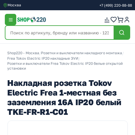
Москва
+7
(499)
220-88-88
Shop220 - Москва
/
Розетки и выключатели накладного монтажа
/
Frea Tokov Electric IP20 накладные ЭУИ
/
Розетки и выключатели Frea Tokov Electric IP20 белые открытой
установки
Накладная розетка Tokov
Electric Frea 1-местная без
заземления 16А IP20 белый
TKE-FR-R1-C01