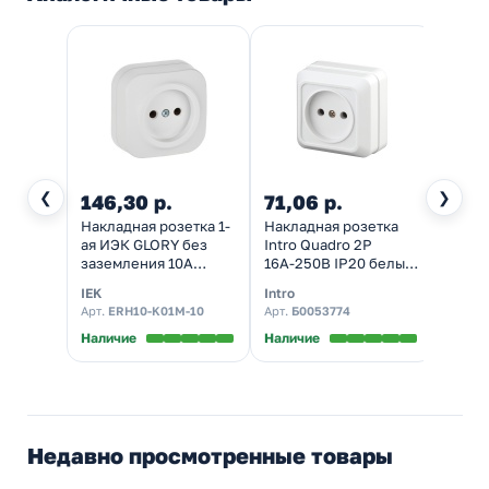
❮
❯
146,30 р.
71,06 р.
169,
Накладная розетка 1-
Накладная розетка
Накла
ая ИЭК GLORY без
Intro Quadro 2P
ХИТ 1
заземления 10А
16А-250В IP20 белый
зазем
РС20-2-ХБм белый
2-201-01
изол
IEK
Intro
System
матовый
пласт
Арт.
ERH10-K01M-10
Арт.
Б0053774
Арт.
RA
Наличие
Наличие
Налич
Недавно просмотренные товары