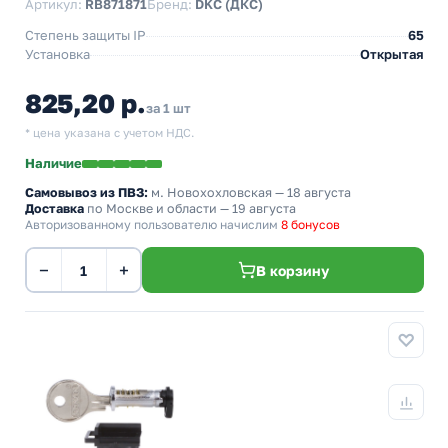
Артикул:
RB871871
Бренд:
DKC (ДКС)
Степень защиты IP
65
Установка
Открытая
825,20 р.
за 1 шт
* цена указана с учетом НДС.
Наличие
Самовывоз из ПВЗ:
м. Новохохловская
— 18 августа
Доставка
по Москве и области — 19 августа
Авторизованному пользователю начислим
8 бонусов
−
+
В корзину