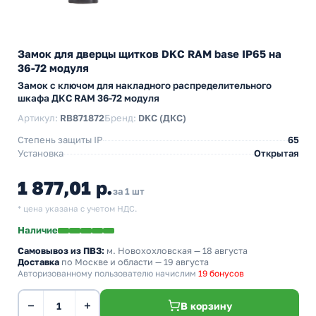
Замок для дверцы щитков DKC RAM base IP65 на
36-72 модуля
Замок с ключом для накладного распределительного
шкафа ДКС RAM 36-72 модуля
Артикул:
RB871872
Бренд:
DKC (ДКС)
Степень защиты IP
65
Установка
Открытая
1 877,01 р.
за 1 шт
* цена указана с учетом НДС.
Наличие
Самовывоз из ПВЗ:
м. Новохохловская
— 18 августа
Доставка
по Москве и области — 19 августа
Авторизованному пользователю начислим
19 бонусов
−
+
В корзину