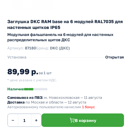
Заглушка DKC RAM base на 6 модулей RAL7035 для
настенных щитков IP65
Модульная фальшпанель на 6 модулей для настенных
распределительных щитов ДКС
Артикул:
87180
Бренд:
DKC (ДКС)
Установка
Открытая
89,99 р.
за 1 шт
* цена указана с учетом НДС.
Наличие
Самовывоз из ПВЗ:
м. Новохохловская
— 11 августа
Доставка
по Москве и области — 12 августа
Авторизованному пользователю начислим
1 бонус
−
+
В корзину