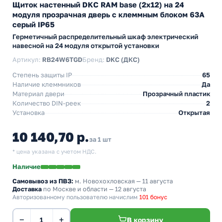
Щиток настенный DKC RAM base (2х12) на 24
модуля прозрачная дверь с клеммным блоком 63А
серый IP65
Герметичный распределительный шкаф электрический
навесной на 24 модуля открытой установки
Артикул:
RB24W6TGD
Бренд:
DKC (ДКС)
Степень защиты IP
65
Наличие клеммников
Да
Материал двери
Прозрачный пластик
Количество DIN-реек
2
Установка
Открытая
10 140,70 р.
за 1 шт
* цена указана с учетом НДС.
Наличие
Самовывоз из ПВЗ:
м. Новохохловская
— 11 августа
Доставка
по Москве и области — 12 августа
Авторизованному пользователю начислим
101 бонус
−
+
В корзину