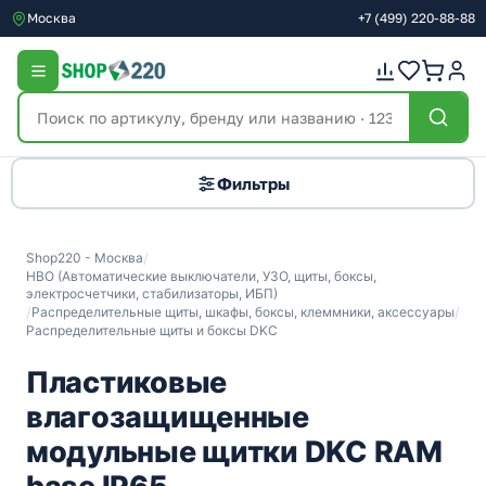
Москва
+7
(499)
220-88-88
Фильтры
Shop220 - Москва
/
НВО (Автоматические выключатели, УЗО, щиты, боксы,
электросчетчики, стабилизаторы, ИБП)
/
Распределительные щиты, шкафы, боксы, клеммники, аксессуары
/
Распределительные щиты и боксы DKC
Пластиковые
влагозащищенные
модульные щитки DKC RAM