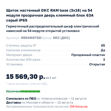
Щиток настенный DKC RAM base (3х18) на 54
модуля прозрачная дверь клеммный блок 63А
серый IP65
Герметичный распределительный шкаф электрический
навесной на 54 модуля открытой установки
Артикул:
RB54W6TGD
Бренд:
DKC (ДКС)
Степень защиты IP
65
Наличие клеммников
Да
Материал двери
Прозрачный пластик
Количество DIN-реек
3
Установка
Открытая
15 569,30 р.
за 1 шт
* цена указана с учетом НДС.
Наличие
Самовывоз из ПВЗ:
м. Новохохловская
— 11 августа
Доставка
по Москве и области — 12 августа
Авторизованному пользователю начислим
156 бонусов