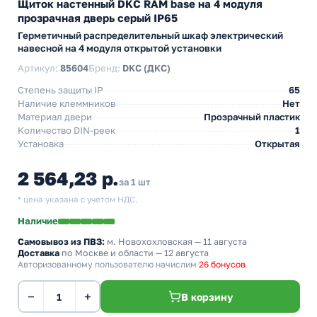
Щиток настенный DKC RAM base на 4 модуля
прозрачная дверь серый IP65
Герметичный распределительный шкаф электрический
навесной на 4 модуля открытой установки
Артикул:
85604
Бренд:
DKC (ДКС)
Степень защиты IP
65
Наличие клеммников
Нет
Материал двери
Прозрачный пластик
Количество DIN-реек
1
Установка
Открытая
2 564,23 р.
за 1 шт
* цена указана с учетом НДС.
Наличие
Самовывоз из ПВЗ:
м. Новохохловская
— 11 августа
Доставка
по Москве и области — 12 августа
Авторизованному пользователю начислим
26 бонусов
−
+
В корзину