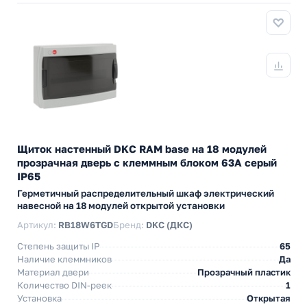
Щиток настенный DKC RAM base на 18 модулей
прозрачная дверь с клеммным блоком 63А серый
IP65
Герметичный распределительный шкаф электрический
навесной на 18 модулей открытой установки
Артикул:
RB18W6TGD
Бренд:
DKC (ДКС)
Степень защиты IP
65
Наличие клеммников
Да
Материал двери
Прозрачный пластик
Количество DIN-реек
1
Установка
Открытая