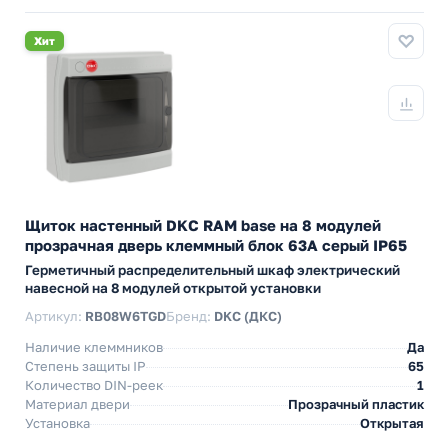
Хит
Щиток настенный DKC RAM base на 8 модулей
прозрачная дверь клеммный блок 63А серый IP65
Герметичный распределительный шкаф электрический
навесной на 8 модулей открытой установки
Артикул:
RB08W6TGD
Бренд:
DKC (ДКС)
Наличие клеммников
Да
Степень защиты IP
65
Количество DIN-реек
1
Материал двери
Прозрачный пластик
Установка
Открытая