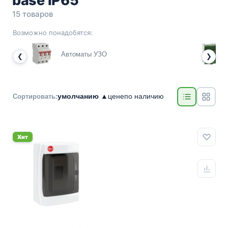
base IP65
15 товаров
Возможно понадобятся:
Автоматы УЗО
❮
❯
умолчанию ▲
цене
по наличию
Сортировать:
Хит