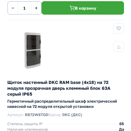
−
+
В корзину
Щиток настенный DKC RAM base (4х18) на 72
модуля прозрачная дверь клеммный блок 63А
серый IP65
Герметичный распределительный шкаф электрический
навесной на 72 модуля открытой установки
Артикул:
RB72W6TGD
Бренд:
DKC (ДКС)
Степень защиты IP
65
Наличие клеммников
Да