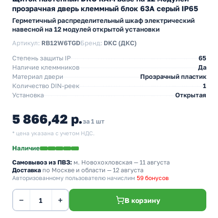
прозрачная дверь клеммный блок 63А серый IP65
Герметичный распределительный шкаф электрический
навесной на 12 модулей открытой установки
Артикул:
RB12W6TGD
Бренд:
DKC (ДКС)
Степень защиты IP
65
Наличие клеммников
Да
Материал двери
Прозрачный пластик
Количество DIN-реек
1
Установка
Открытая
5 866,42 р.
за 1 шт
* цена указана с учетом НДС.
Наличие
Самовывоз из ПВЗ:
м. Новохохловская
— 11 августа
Доставка
по Москве и области — 12 августа
Авторизованному пользователю начислим
59 бонусов
−
+
В корзину