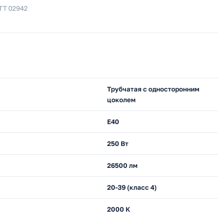
ТТ 02942
Трубчатая с односторонним
цоколем
E40
250 Вт
26500 лм
20-39 (класс 4)
2000 К