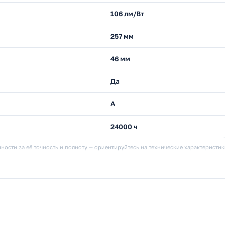
106 лм/Вт
257 мм
46 мм
Да
A
24000 ч
ности за её точность и полноту — ориентируйтесь на технические характеристи