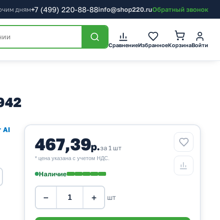
+7
(499)
220-88-88
бочим дням
info@shop220.ru
Обратный звонок
Корзина
Сравнение
Избранное
Войти
942
 AI
467,39
р.
за 1 шт
* цена указана с учетом НДС.
Наличие
−
+
шт