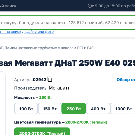
ый поиск
с 9:00 до 18:00 по ра
 — по списку, файлу или фото
аТ
/
Лампы натриевые трубчатые с цоколем Е27 и Е40
вая Мегаватт ДНаТ 250W E40 02
Артикул:
02942
Обзор от
Производитель
:
Мегаватт
Мощность —
250 Вт
100 Вт
150 Вт
250 Вт
400 Вт
1000 Вт
Цветовая температура —
2000-2700K (Теплый)
2000-2700K (Теплый)