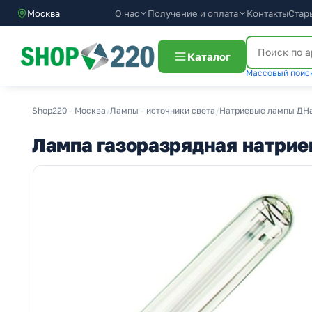
О нас
Получение и оплата
Москва
Контакты
Стар
Каталог
Массовый поиск
Shop220 - Москва
/
Лампы - источники света
/
Натриевые лампы ДН
Лампа газоразрядная натрие