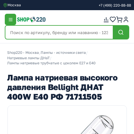
Москва
+7
(499)
220-88-88
Shop220 - Москва
/
Лампы - источники света
/
Натриевые лампы ДНаТ
/
Лампы натриевые трубчатые с цоколем Е27 и Е40
Лампа натриевая высокого
давления Bellight ДНАТ
400W E40 РФ 71711505