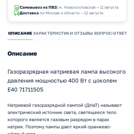
Самовывоз из ПВЗ:
м. Новохохловская — 11 августа
Доставка
по Москве и области — 12 августа
ОПИСАНИЕ
ХАРАКТЕРИСТИКИ
ОТЗЫВЫ
ВОПРОС-ОТВЕТ
А
Описание
Газоразрядная натриевая лампа высокого
давления мощностью 400 Вт с цоколем
E40 71711505
Натриевой газоразрядной лампой (ДНаТ) называют
электрический источник света, светящееся тело
которого является газовым разрядом в парах
натрия. Поэтому лампы дают яркий оранжево-
жёлтый свет.