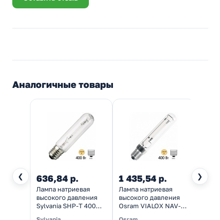
Аналогичные товары
❮
❯
636,84 р.
1 435,54 р.
1 53
Лампа натриевая
Лампа натриевая
Лампа
высокого давления
высокого давления
тепли
Sylvania SHP-T 400W
Osram VIALOX NAV-T
T Gro
E40
400W SUPER 4Y E40
E40
Sylvania
Osram
Sylvan