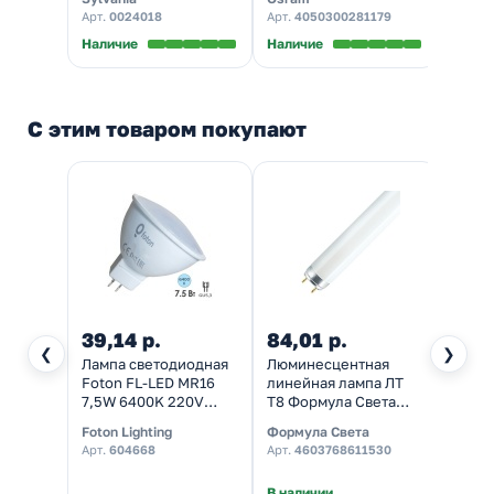
(4050300199962)
Арт.
0024018
Арт.
4050300281179
Арт.
0
Наличие
Наличие
Налич
С этим товаром покупают
39,14 р.
84,01 р.
2 70
❮
❯
Лампа светодиодная
Люминесцентная
Лампа
Foton FL-LED MR16
линейная лампа ЛТ
высок
7,5W 6400K 220V
T8 Формула Света
Foton
GU5.3 700Lm дневной
18W/840 4000K G13
E40 (
Foton Lighting
Формула Света
Foton 
свет
590mm
Арт.
604668
Арт.
4603768611530
Арт.
6
В наличии