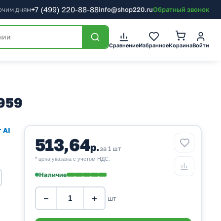
+7
(499)
220-88-88
бочим дням
info@shop220.ru
Обратный звонок
Корзина
Сравнение
Избранное
Войти
959
 AI
513,64
р.
за 1 шт
* цена указана с учетом НДС.
Наличие
−
+
шт