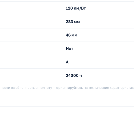
120 лм/Вт
283 мм
46 мм
Нет
A
24000 ч
ности за её точность и полноту — ориентируйтесь на технические характеристи