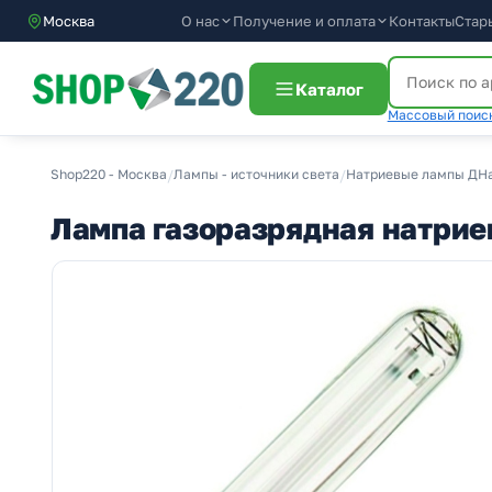
О нас
Получение и оплата
Москва
Контакты
Стар
Каталог
Массовый поиск
Shop220 - Москва
/
Лампы - источники света
/
Натриевые лампы ДН
Лампа газоразрядная натрие