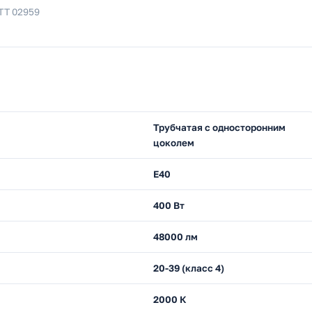
ТТ 02959
Трубчатая с односторонним
цоколем
E40
400 Вт
48000 лм
20-39 (класс 4)
2000 К