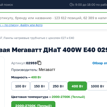
ый поиск
с 9:00 до 18:00 по ра
 — по списку, файлу или фото
аТ
/
Лампы натриевые трубчатые с цоколем Е27 и Е40
вая Мегаватт ДНаТ 400W E40 02
Артикул:
02959
Обзор от
Производитель
:
Мегаватт
Мощность —
400 Вт
100 Вт
150 Вт
250 Вт
400 Вт
1000 Вт
Цветовая температура —
2000-2700K (Теплый)
2000-2700K (Теплый)