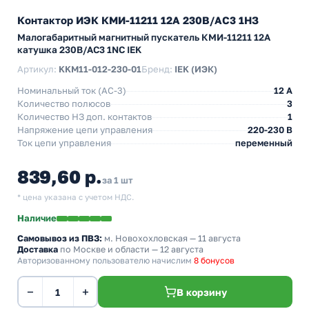
Контактор ИЭК КМИ-11211 12А 230В/АС3 1НЗ
Малогабаритный магнитный пускатель КМИ-11211 12А
катушка 230В/АС3 1NC IEK
Артикул:
KKM11-012-230-01
Бренд:
IEK (ИЭК)
Номинальный ток (АС-3)
12 A
Количество полюсов
3
Количество НЗ доп. контактов
1
Напряжение цепи управления
220-230 В
Ток цепи управления
переменный
839,60 р.
за 1 шт
* цена указана с учетом НДС.
Наличие
Самовывоз из ПВЗ:
м. Новохохловская
— 11 августа
Доставка
по Москве и области — 12 августа
Авторизованному пользователю начислим
8 бонусов
−
+
В корзину