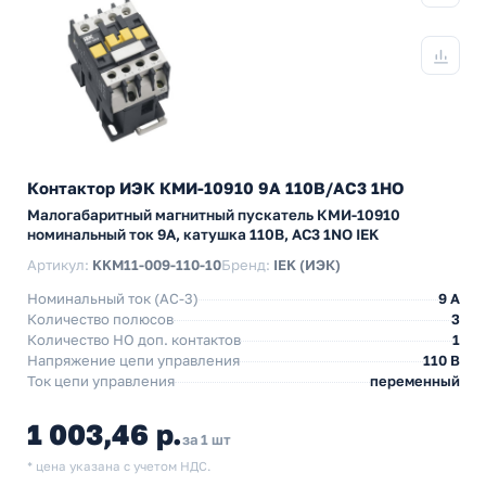
Контактор ИЭК КМИ-10910 9А 110В/АС3 1НО
Малогабаритный магнитный пускатель КМИ-10910
номинальный ток 9А, катушка 110В, АС3 1NO IEK
Артикул:
KKM11-009-110-10
Бренд:
IEK (ИЭК)
Номинальный ток (АС-3)
9 A
Количество полюсов
3
Количество НO доп. контактов
1
Напряжение цепи управления
110 В
Ток цепи управления
переменный
1 003,46 р.
за 1 шт
* цена указана с учетом НДС.