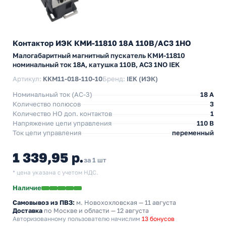
Контактор ИЭК КМИ-11810 18А 110В/АС3 1НО
Малогабаритный магнитный пускатель КМИ-11810
номинальный ток 18А, катушка 110В, АС3 1NO IEK
Артикул:
KKM11-018-110-10
Бренд:
IEK (ИЭК)
Номинальный ток (АС-3)
18 A
Количество полюсов
3
Количество НO доп. контактов
1
Напряжение цепи управления
110 В
Ток цепи управления
переменный
1 339,95 р.
за 1 шт
* цена указана с учетом НДС.
Наличие
Самовывоз из ПВЗ:
м. Новохохловская
— 11 августа
Доставка
по Москве и области — 12 августа
Авторизованному пользователю начислим
13 бонусов