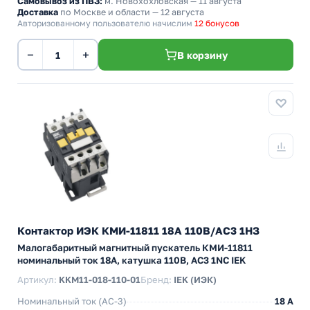
Самовывоз из ПВЗ:
м. Новохохловская
— 11 августа
Доставка
по Москве и области — 12 августа
Авторизованному пользователю начислим
12 бонусов
−
+
В корзину
Контактор ИЭК КМИ-11811 18А 110В/АС3 1НЗ
Малогабаритный магнитный пускатель КМИ-11811
номинальный ток 18А, катушка 110В, АС3 1NC IEK
Артикул:
KKM11-018-110-01
Бренд:
IEK (ИЭК)
Номинальный ток (АС-3)
18 A