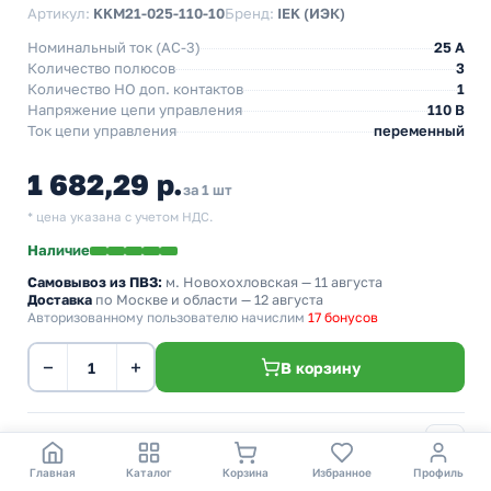
Артикул:
KKM21-025-110-10
Бренд:
IEK (ИЭК)
Номинальный ток (АС-3)
25 A
Количество полюсов
3
Количество НO доп. контактов
1
Напряжение цепи управления
110 В
Ток цепи управления
переменный
1 682,29 р.
за 1 шт
* цена указана с учетом НДС.
Наличие
Самовывоз из ПВЗ:
м. Новохохловская
— 11 августа
Доставка
по Москве и области — 12 августа
Авторизованному пользователю начислим
17 бонусов
−
+
В корзину
Главная
Каталог
Корзина
Избранное
Профиль