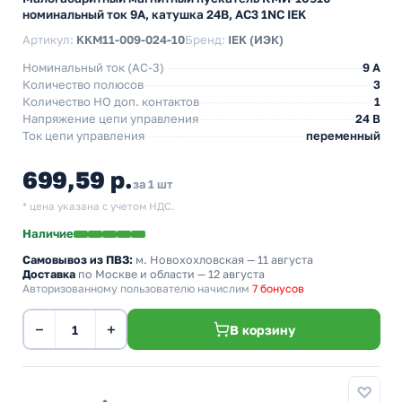
номинальный ток 9А, катушка 24В, АС3 1NC IEK
Артикул:
KKM11-009-024-10
Бренд:
IEK (ИЭК)
Номинальный ток (АС-3)
9 A
Количество полюсов
3
Количество НO доп. контактов
1
Напряжение цепи управления
24 В
Ток цепи управления
переменный
699,59 р.
за 1 шт
* цена указана с учетом НДС.
Наличие
Самовывоз из ПВЗ:
м. Новохохловская
— 11 августа
Доставка
по Москве и области — 12 августа
Авторизованному пользователю начислим
7 бонусов
−
+
В корзину