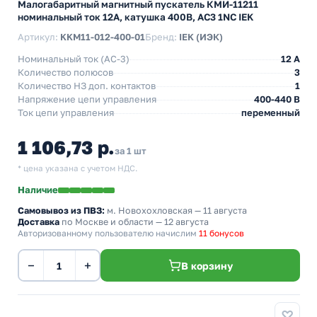
Малогабаритный магнитный пускатель КМИ-11211
номинальный ток 12А, катушка 400В, АС3 1NC IEK
Артикул:
KKM11-012-400-01
Бренд:
IEK (ИЭК)
Номинальный ток (АС-3)
12 A
Количество полюсов
3
Количество НЗ доп. контактов
1
Напряжение цепи управления
400-440 В
Ток цепи управления
переменный
1 106,73 р.
за 1 шт
* цена указана с учетом НДС.
Наличие
Самовывоз из ПВЗ:
м. Новохохловская
— 11 августа
Доставка
по Москве и области — 12 августа
Авторизованному пользователю начислим
11 бонусов
−
+
В корзину