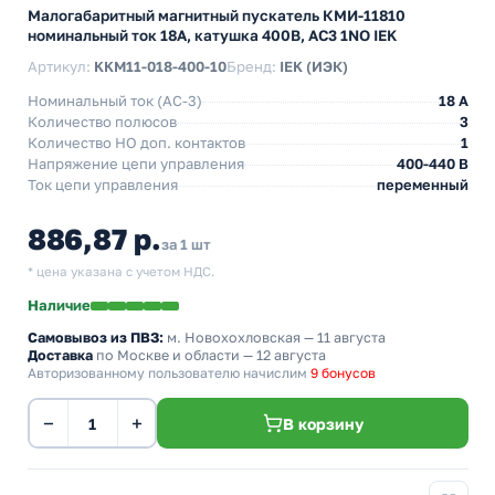
Малогабаритный магнитный пускатель КМИ-11810
номинальный ток 18А, катушка 400В, АС3 1NO IEK
Артикул:
KKM11-018-400-10
Бренд:
IEK (ИЭК)
Номинальный ток (АС-3)
18 A
Количество полюсов
3
Количество НO доп. контактов
1
Напряжение цепи управления
400-440 В
Ток цепи управления
переменный
886,87 р.
за 1 шт
* цена указана с учетом НДС.
Наличие
Самовывоз из ПВЗ:
м. Новохохловская
— 11 августа
Доставка
по Москве и области — 12 августа
Авторизованному пользователю начислим
9 бонусов
−
+
В корзину