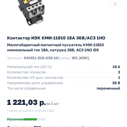
Контактор ИЭК КМИ-11810 18А 36В/АС3 1НО
Малогабаритный магнитный пускатель КМИ-11810
номинальный ток 18А, катушка 36В, АС3 1NO IEK
Артикул:
KKM11-018-036-10
Бренд:
IEK (ИЭК)
Номинальный ток (АС-3)
18 A
Количество полюсов
3
Количество НO доп. контактов
1
Напряжение цепи управления
36 В
Ток цепи управления
переменный
1 221,03 р.
за 1 шт
* цена указана с учетом НДС.
Наличие