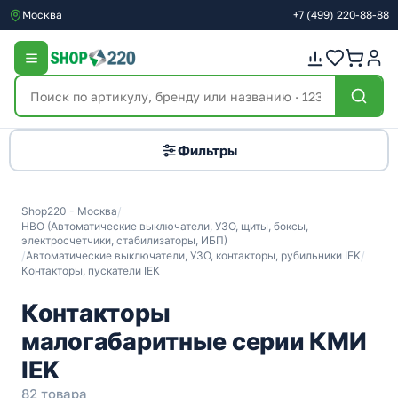
Москва
+7
(499)
220-88-88
Фильтры
Shop220 - Москва
/
НВО (Автоматические выключатели, УЗО, щиты, боксы,
электросчетчики, стабилизаторы, ИБП)
/
Автоматические выключатели, УЗО, контакторы, рубильники IEK
/
Контакторы, пускатели IEK
Контакторы
малогабаритные серии КМИ
IEK
82 товара