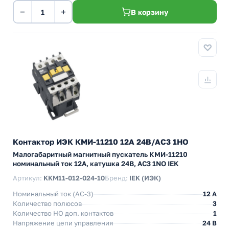
−
+
В корзину
Контактор ИЭК КМИ-11210 12А 24В/АС3 1НО
Малогабаритный магнитный пускатель КМИ-11210
номинальный ток 12А, катушка 24В, АС3 1NO IEK
Артикул:
KKM11-012-024-10
Бренд:
IEK (ИЭК)
Номинальный ток (АС-3)
12 A
Количество полюсов
3
Количество НO доп. контактов
1
Напряжение цепи управления
24 В