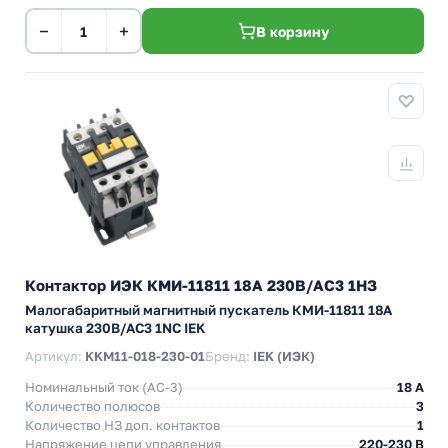
−
+
В корзину
Контактор ИЭК КМИ-11811 18А 230В/АС3 1НЗ
Малогабаритный магнитный пускатель КМИ-11811 18А
катушка 230В/АС3 1NC IEK
Артикул:
KKM11-018-230-01
Бренд:
IEK (ИЭК)
Номинальный ток (АС-3)
18 A
Количество полюсов
3
Количество НЗ доп. контактов
1
Напряжение цепи управления
220-230 В