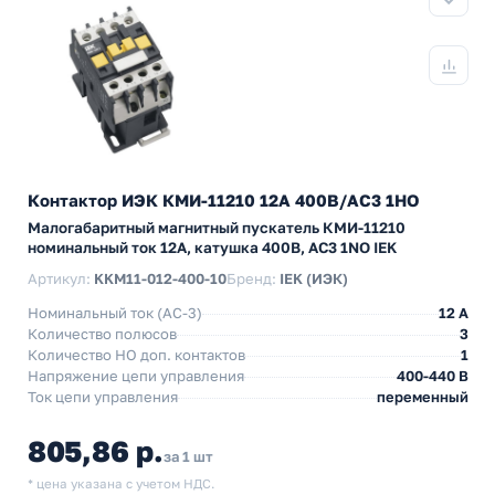
Контактор ИЭК КМИ-11210 12А 400В/АС3 1НО
Малогабаритный магнитный пускатель КМИ-11210
номинальный ток 12А, катушка 400В, АС3 1NO IEK
Артикул:
KKM11-012-400-10
Бренд:
IEK (ИЭК)
Номинальный ток (АС-3)
12 A
Количество полюсов
3
Количество НO доп. контактов
1
Напряжение цепи управления
400-440 В
Ток цепи управления
переменный
805,86 р.
за 1 шт
* цена указана с учетом НДС.