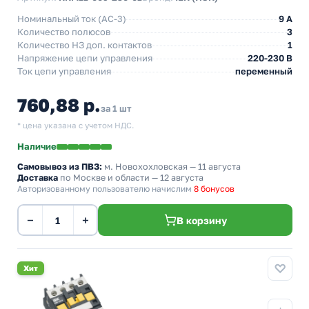
Номинальный ток (АС-3)
9 A
Количество полюсов
3
Количество НЗ доп. контактов
1
Напряжение цепи управления
220-230 В
Ток цепи управления
переменный
760,88 р.
за 1 шт
* цена указана с учетом НДС.
Наличие
Самовывоз из ПВЗ:
м. Новохохловская
— 11 августа
Доставка
по Москве и области — 12 августа
Авторизованному пользователю начислим
8 бонусов
−
+
В корзину
Хит