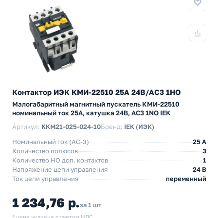
Контактор ИЭК КМИ-22510 25А 24В/АС3 1НО
Малогабаритный магнитный пускатель КМИ-22510
номинальный ток 25А, катушка 24В, АС3 1NO IEK
Артикул:
KKM21-025-024-10
Бренд:
IEK (ИЭК)
Номинальный ток (АС-3)
25 A
Количество полюсов
3
Количество НO доп. контактов
1
Напряжение цепи управления
24 В
Ток цепи управления
переменный
1 234,76 р.
за 1 шт
* цена указана с учетом НДС.