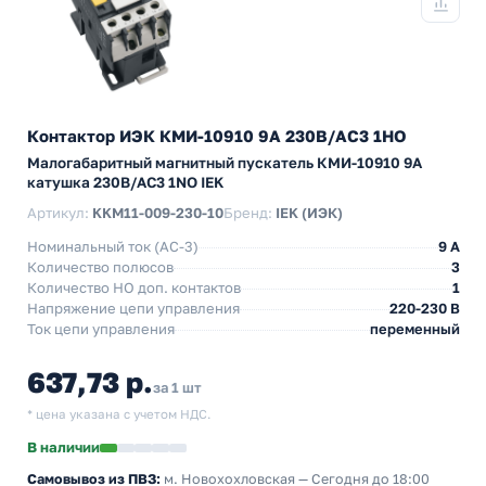
Контактор ИЭК КМИ-10910 9А 230В/АС3 1НО
Малогабаритный магнитный пускатель КМИ-10910 9А
катушка 230В/АС3 1NO IEK
Артикул:
KKM11-009-230-10
Бренд:
IEK (ИЭК)
Номинальный ток (АС-3)
9 A
Количество полюсов
3
Количество НO доп. контактов
1
Напряжение цепи управления
220-230 В
Ток цепи управления
переменный
637,73 р.
за 1 шт
* цена указана с учетом НДС.
В наличии
Самовывоз из ПВЗ:
м. Новохохловская
— Сегодня до 18:00