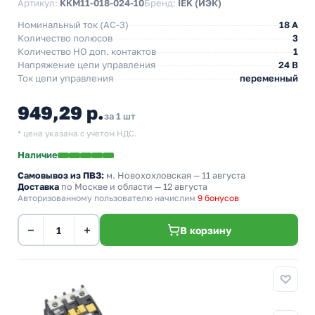
Артикул:
KKM11-018-024-10
Бренд:
IEK (ИЭК)
Номинальный ток (АС-3)
18 A
Количество полюсов
3
Количество НO доп. контактов
1
Напряжение цепи управления
24 В
Ток цепи управления
переменный
949,29 р.
за 1 шт
* цена указана с учетом НДС.
Наличие
Самовывоз из ПВЗ:
м. Новохохловская
— 11 августа
Доставка
по Москве и области — 12 августа
Авторизованному пользователю начислим
9 бонусов
−
+
В корзину