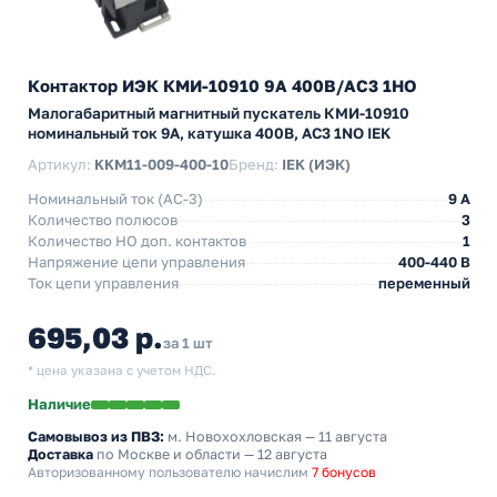
Контактор ИЭК КМИ-10910 9А 400В/АС3 1НО
Малогабаритный магнитный пускатель КМИ-10910
номинальный ток 9А, катушка 400В, АС3 1NO IEK
Артикул:
KKM11-009-400-10
Бренд:
IEK (ИЭК)
Номинальный ток (АС-3)
9 A
Количество полюсов
3
Количество НO доп. контактов
1
Напряжение цепи управления
400-440 В
Ток цепи управления
переменный
695,03 р.
за 1 шт
* цена указана с учетом НДС.
Наличие
Самовывоз из ПВЗ:
м. Новохохловская
— 11 августа
Доставка
по Москве и области — 12 августа
Авторизованному пользователю начислим
7 бонусов