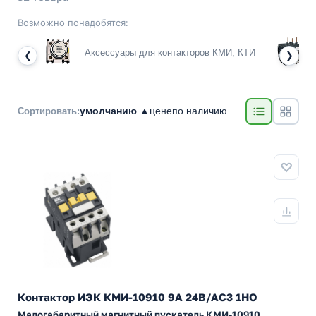
Возможно понадобятся:
Аксессуары для контакторов КМИ, КТИ
❮
❯
умолчанию ▲
цене
по наличию
Сортировать:
Контактор ИЭК КМИ-10910 9А 24В/АС3 1НО
Малогабаритный магнитный пускатель КМИ-10910