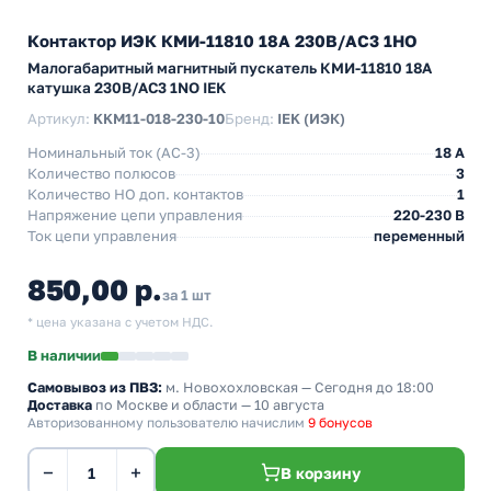
Контактор ИЭК КМИ-11810 18А 230В/АС3 1НО
Малогабаритный магнитный пускатель КМИ-11810 18А
катушка 230В/АС3 1NO IEK
Артикул:
KKM11-018-230-10
Бренд:
IEK (ИЭК)
Номинальный ток (АС-3)
18 A
Количество полюсов
3
Количество НO доп. контактов
1
Напряжение цепи управления
220-230 В
Ток цепи управления
переменный
850,00 р.
за 1 шт
* цена указана с учетом НДС.
В наличии
Самовывоз из ПВЗ:
м. Новохохловская
— Сегодня до 18:00
Доставка
по Москве и области — 10 августа
Авторизованному пользователю начислим
9 бонусов
−
+
В корзину