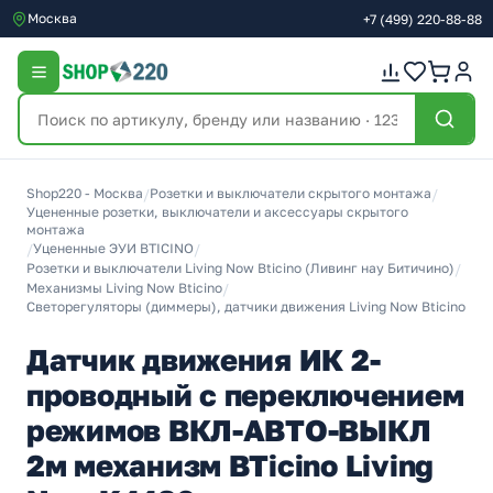
Москва
+7
(499)
220-88-88
Shop220 - Москва
/
Розетки и выключатели скрытого монтажа
/
Уцененные розетки, выключатели и аксессуары скрытого
монтажа
/
Уцененные ЭУИ BTICINO
/
Розетки и выключатели Living Now Bticino (Ливинг нау Битичино)
/
Механизмы Living Now Bticino
/
Светорегуляторы (диммеры), датчики движения Living Now Bticino
Датчик движения ИК 2-
проводный с переключением
режимов ВКЛ-АВТО-ВЫКЛ
2м механизм BTicino Living