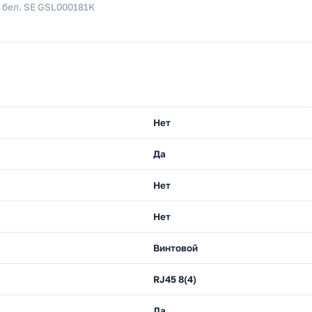
 бел. SE GSL000181K
Нет
Да
Нет
Нет
Винтовой
RJ45 8(4)
Да