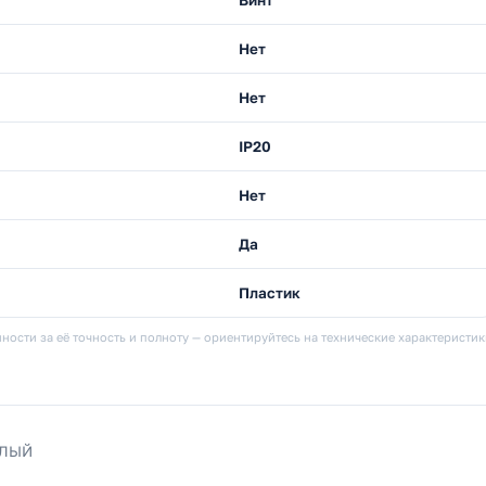
Нет
Нет
IP20
Нет
Да
Пластик
ности за её точность и полноту — ориентируйтесь на технические характеристи
ЕЛЫЙ