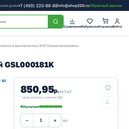
+7
(499)
220-88-88
бочим дням
info@shop220.ru
Обратный звонок
Корзина
Сравнение
Избранное
Войти
озетки и выключатели ЭУИ Glossa механизмы
/
ый GSL000181K
 AI
850,95
р.
за 1 шт
* цена указана с учетом НДС.
Наличие
−
+
шт