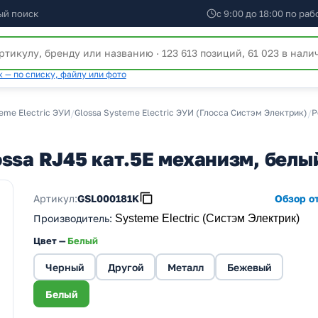
ый поиск
с 9:00 до 18:00 по ра
 — по списку, файлу или фото
eme Electric ЭУИ
/
Glossa Systeme Electric ЭУИ (Глосса Систэм Электрик)
/
Р
ossa RJ45 кат.5E механизм, бел
Артикул:
GSL000181K
Обзор от
Производитель
:
Systeme Electric (Систэм Электрик)
Цвет —
Белый
Черный
Другой
Металл
Бежевый
Белый