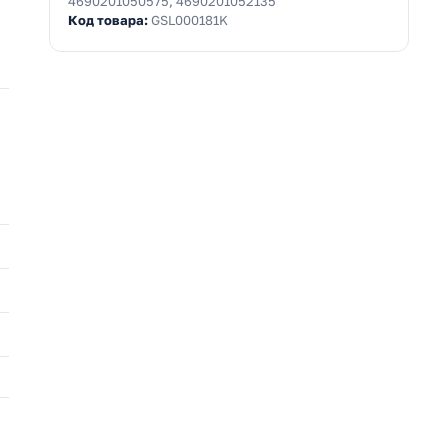
4690201050575, 4690201052135
Код товара:
GSL000181K