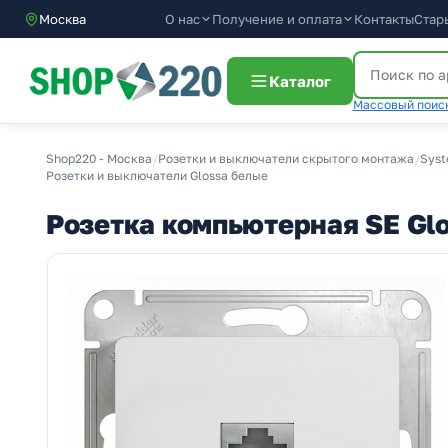
О нас
Получение и оплата
Москва
Контакты
Стар
Каталог
Массовый поиск
Shop220 - Москва
/
Розетки и выключатели скрытого монтажа
/
Syst
Розетки и выключатели Glossa белые
Розетка компьютерная SE Gl