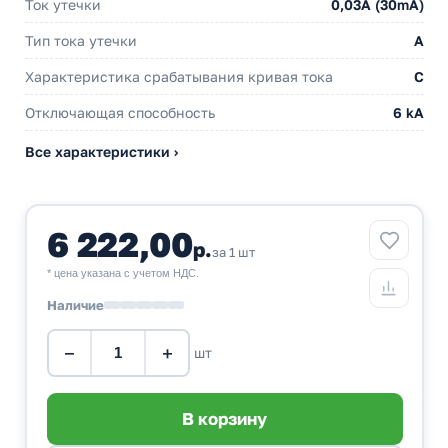
Ток утечки
0,03A (30mA)
Тип тока утечки
A
Характеристика срабатывания кривая тока
C
Отключающая способность
6 kA
Все характеристики ›
6 222,00
р.
за 1 шт
* цена указана с учетом НДС.
Наличие
−
+
шт