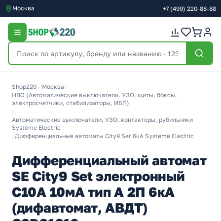
Москва
+7
(499)
220-88-88
Shop220 - Москва
/
НВО (Автоматические выключатели, УЗО, щиты, боксы,
электросчетчики, стабилизаторы, ИБП)
/
Автоматические выключатели, УЗО, контакторы, рубильники
Systeme Electric
/
Дифференциальные автоматы City9 Set 6кА Systeme Electric
Дифференциальный автомат
SE City9 Set электронный
C10А 10мА тип А 2П 6кА
(дифавтомат, АВДТ)