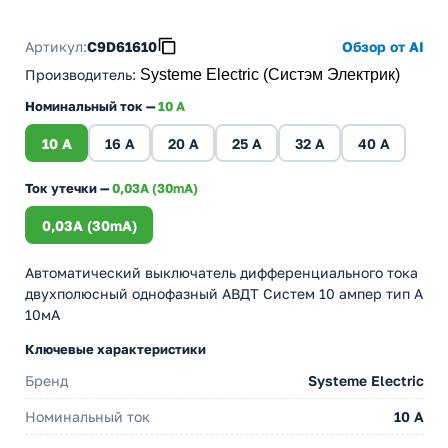
Артикул:
C9D61610
Обзор от AI
Производитель
:
Systeme Electric (Систэм Электрик)
Номинальный ток —
10 А
10 А
16 А
20 А
25 А
32 А
40 А
Ток утечки —
0,03A (30mA)
0,03A (30mA)
Автоматический выключатель дифференциального тока
двухполюсный однофазный АВДТ Систем 10 ампер тип А
10мА
Ключевые характеристики
Бренд
Systeme Electric
Номинальный ток
10 А