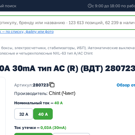
ый поиск
с 9:00 до 18:00 по ра
 — по списку, файлу или фото
 боксы, электросчетчики, стабилизаторы, ИБП)
/
Автоматические выключат
олюсные и четырехполюсные NXL-63 тип А/АС Chint
0A 30mA тип AC (R) (ВДТ) 28072
Артикул:
280723
Обзор от
Производитель
:
Chint (Чинт)
Номинальный ток —
40 A
32 A
40 A
Ток утечки —
0,03A (30mA)