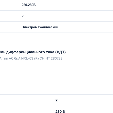
220-230В
2
Электромеханический
ель дифференциального тока (ВДТ)
 тип AC 6кА NXL-63 (R) CHINT 280723
2
230 В