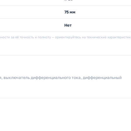
75 мм
Нет
ности за её точность и полноту — ориентируйтесь на технические характеристи
ия, выключатель дифференциального тока, дифференциальный