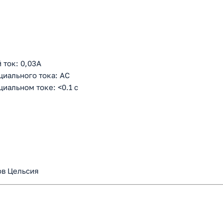
ток: 0,03А
циального тока: АС
альном токе: <0.1 с
ов Цельсия