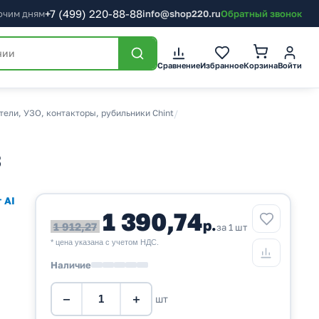
+7
(499)
220-88-88
бочим дням
info@shop220.ru
Обратный звонок
Корзина
Сравнение
Избранное
Войти
ели, УЗО, контакторы, рубильники Chint
/
3
 AI
1 390,74
р.
1 912,27
за 1 шт
* цена указана с учетом НДС.
Наличие
−
+
шт