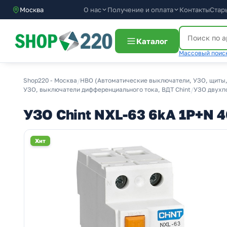
О нас
Получение и оплата
Москва
Контакты
Стар
Каталог
Массовый поиск
Shop220 - Москва
/
НВО (Автоматические выключатели, УЗО, щиты,
УЗО, выключатели дифференциального тока, ВДТ Chint
/
УЗО двухп
УЗО Chint NXL-63 6kA 1P+N 4
Хит