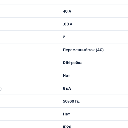
40 А
.03 А
2
Переменный ток (AC)
DIN-рейка
Нет
)
6 кА
50/60 Гц
Нет
IP20