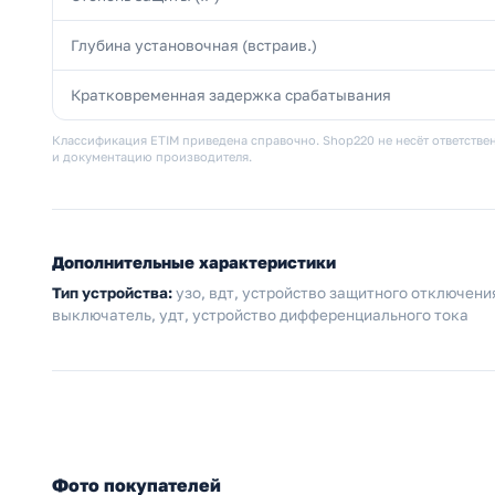
Глубина установочная (встраив.)
Кратковременная задержка срабатывания
Классификация ETIM приведена справочно. Shop220 не несёт ответствен
и документацию производителя.
Дополнительные характеристики
Тип устройства:
узо, вдт, устройство защитного отключен
выключатель, удт, устройство дифференциального тока
Фото покупателей