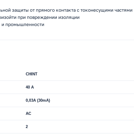
ьной защиты от прямого контакта с токонесущими частями
роизойти при повреждении изоляции
е и промышленности
CHINT
40 A
0,03A (30mA)
AC
2