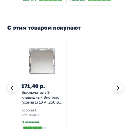
С этим товаром покупают
171,40 р.
❮
❯
Выключатель 1-
клавишный Экопласт
(схема 1) 16 A, 250 B
LK60, серебристый
Ecoplast
металлик
Арт.
860103
В наличии