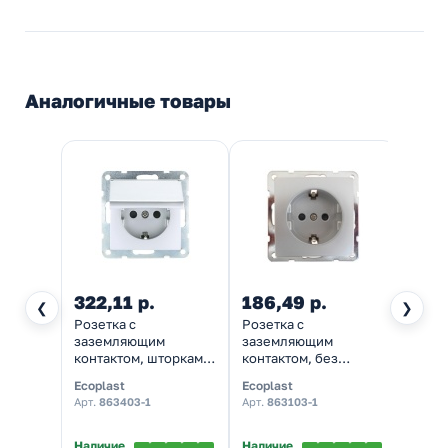
Аналогичные товары
322,11 р.
186,49 р.
394,
❮
❯
Розетка с
Розетка с
Розет
заземляющим
заземляющим
пряма
контактом, шторками
контактом, без
зазе
и крышкой Экопласт
шторок Экопласт
конта
Ecoplast
Ecoplast
Ecopl
LK60, серебристый
LK60, серебристый
шторк
Арт.
863403-1
Арт.
863103-1
Арт.
86
металлик
металлик
LK60,
мета
Наличие
Наличие
Налич