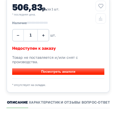
506,83
р.
за 1 шт.
* последняя цена.
Наличие
−
+
шт.
Недоступен к заказу
Товар не поставляется и/или снят с
производства.
* отсутствует на складах.
ОПИСАНИЕ
ХАРАКТЕРИСТИКИ
ОТЗЫВЫ
ВОПРОС-ОТВЕТ
А