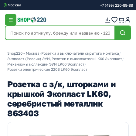
Москва
+7
(499)
220-88-88
Shop220 - Москва
/
Розетки и выключатели скрытого монтажа
/
Экопласт (Россия) ЭУИ
/
Розетки и выключатели LK60 Экопласт
/
Механизмы коллекции ЭУИ LK60 Экопласт
/
Розетки электрические 220В LK60 Экопласт
Розетка с з/к, шторками и
крышкой Экопласт LK60,
серебристый металлик
863403