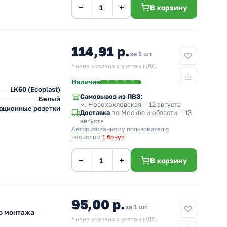
−
+
В корзину
114,91 р.
за 1 шт
* цена указана с учетом НДС.
Наличие
LK60 (Ecoplast)
Самовывоз из ПВЗ:
Белый
м. Новохохловская
— 12 августа
ационные розетки
Доставка
по Москве и области — 13
августа
Авторизованному пользователю
начислим
1 бонус
−
+
В корзину
95,00 р.
за 1 шт
го монтажа
* цена указана с учетом НДС.