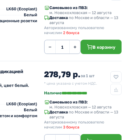
Самовывоз из ПВЗ:
LK60 (Ecoplast)
м. Новохохловская
— 12 августа
Белый
Доставка
по Москве и области — 13
ационные розетки
августа
Авторизованному пользователю
начислим
2 бонуса
−
+
В корзину
ндикацией
278,79 р.
за 1 шт
* цена указана с учетом НДС.
, цвет белый.
Наличие
Самовывоз из ПВЗ:
LK60 (Ecoplast)
м. Новохохловская
— 12 августа
Белый
Доставка
по Москве и области — 13
ветом и комфортом
августа
Авторизованному пользователю
начислим
3 бонуса