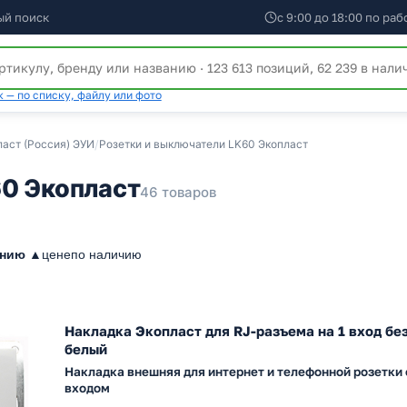
ый поиск
с 9:00 до 18:00 по ра
 — по списку, файлу или фото
ласт (Россия) ЭУИ
/
Розетки и выключатели LK60 Экопласт
0 Экопласт
46 товаров
анию ▲
цене
по наличию
Накладка Экопласт для RJ-разъема на 1 вход бе
белый
Накладка внешняя для интернет и телефонной розетки 
входом