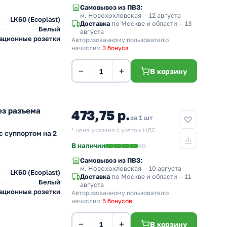
Самовывоз из ПВЗ:
м. Новохохловская
— 12 августа
LK60 (Ecoplast)
Доставка
по Москве и области — 13
Белый
августа
ационные розетки
Авторизованному пользователю
начислим
3 бонуса
−
+
В корзину
ез разъема
473,75 р.
за 1 шт
* цена указана с учетом НДС.
с суппортом на 2
В наличии
Самовывоз из ПВЗ:
м. Новохохловская
— 10 августа
LK60 (Ecoplast)
Доставка
по Москве и области — 11
Белый
августа
ационные розетки
Авторизованному пользователю
начислим
5 бонусов
−
+
В корзину