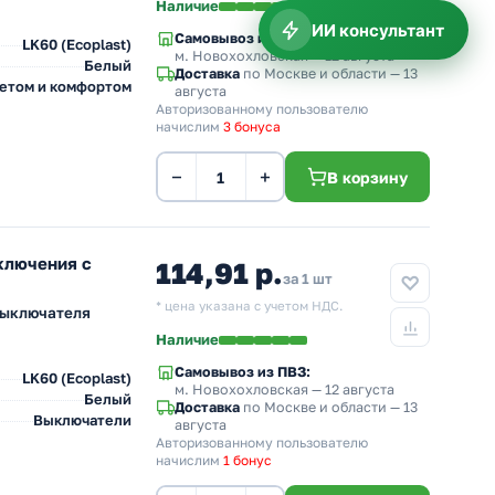
Наличие
ИИ консультант
Самовывоз из ПВЗ:
LK60 (Ecoplast)
м. Новохохловская
— 12 августа
Белый
Доставка
по Москве и области — 13
ветом и комфортом
августа
Авторизованному пользователю
начислим
3 бонуса
−
+
В корзину
ключения с
114,91 р.
за 1 шт
* цена указана с учетом НДС.
выключателя
Наличие
Самовывоз из ПВЗ:
LK60 (Ecoplast)
м. Новохохловская
— 12 августа
Белый
Доставка
по Москве и области — 13
Выключатели
августа
Авторизованному пользователю
начислим
1 бонус