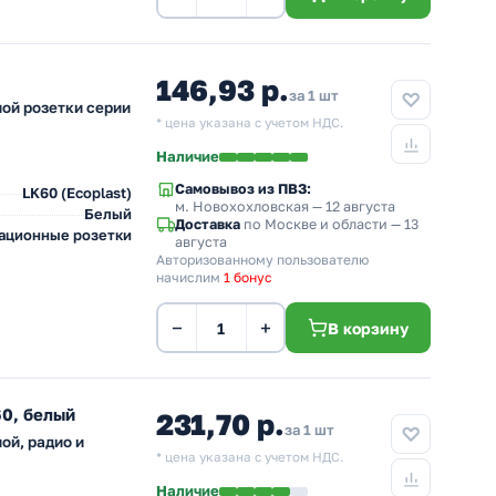
146,93 р.
за 1 шт
ой розетки серии
* цена указана с учетом НДС.
Наличие
Самовывоз из ПВЗ:
LK60 (Ecoplast)
м. Новохохловская
— 12 августа
Белый
Доставка
по Москве и области — 13
ационные розетки
августа
Авторизованному пользователю
начислим
1 бонус
−
+
В корзину
0, белый
231,70 р.
за 1 шт
ой, радио и
* цена указана с учетом НДС.
Наличие