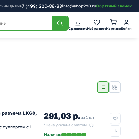
+7
(499)
220-88-88
бочим дням
info@shop220.ru
Обратный звонок
Сравнение
Избранное
Корзина
Войти
з разъема LK60,
291,03 р.
за 1 шт
* цена указана с учетом НДС.
с суппортом с 1
Наличие