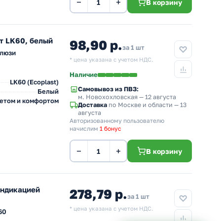
−
+
В корзину
т LK60, белый
98,90 р.
за 1 шт
алюзи
* цена указана с учетом НДС.
Наличие
LK60 (Ecoplast)
Самовывоз из ПВЗ:
Белый
м. Новохохловская
— 12 августа
ветом и комфортом
Доставка
по Москве и области — 13
августа
Авторизованному пользователю
начислим
1 бонус
−
+
В корзину
индикацией
278,79 р.
за 1 шт
* цена указана с учетом НДС.
60