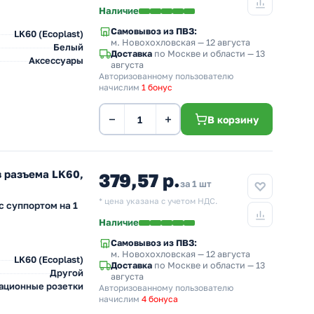
Наличие
Самовывоз из ПВЗ:
LK60 (Ecoplast)
м. Новохохловская
— 12 августа
Белый
Доставка
по Москве и области — 13
Аксессуары
августа
Авторизованному пользователю
начислим
1 бонус
−
+
В корзину
з разъема LK60,
379,57 р.
за 1 шт
* цена указана с учетом НДС.
с суппортом на 1
Наличие
Самовывоз из ПВЗ:
м. Новохохловская
— 12 августа
LK60 (Ecoplast)
Доставка
по Москве и области — 13
Другой
августа
ационные розетки
Авторизованному пользователю
начислим
4 бонуса