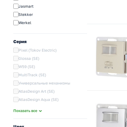
Jasmart
Stekker
Werkel
Серия
Pixel (Tokov Electric)
Glossa (SE)
W59 (SE)
MultiTrack (SE)
Универсальные механизмы
AtlasDesign Art (SE)
AtlasDesign Aqua (SE)
Infinity (SE)
Показать все
AtlasDesign (SE)
ArtGallery (SE)
Цвет