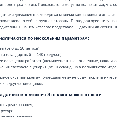
ить электроэнергию. Пользователи могут не волноваться, что о
датчики движения производятся многими компаниями, и одна из 
екомендовала себя с лучшей стороны. Благодаря ориентиру на 
дителям. В нашем каталоге представлены датчики движения Э
различаются по нескольким параметрам:
я (от 6 до 20 метров);
нга (стандартный — 140 градусов);
ми освещения работает (люминесцентные, галогенные, накалива
ания светового сценария (от 10 секунд, но в большинстве моде
имеют скрытый монтаж, благодаря чему не будут портить интерь
к и в другие помещения.
 датчиков движения Экопласт можно отнести:
сть реагирования;
 ресурс;