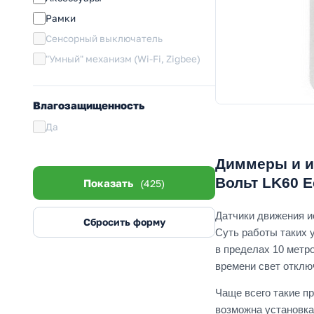
Brite (IEK)
Рамки
Skandy (IEK)
Сенсорный выключатель
FORTE&PIANO (IEK)
"Умный" механизм (Wi-Fi, Zigbee)
Вега (IEK)
Кварта (IEK)
Влагозащищенность
LK60 (Ecoplast)
LK80 (Ecoplast)
Да
Vintage (Ecoplast)
Диммеры и и
Стокгольм (EKF)
Вольт LK60 E
Показать
(425)
Валенсия (EKF)
Минск (EKF)
Датчики движения и
Сбросить форму
Эпика (EKF)
Суть работы таких 
Miele (Kranz)
в пределах 10 метро
времени свет отклю
Happy (Kranz)
Simon 27
Чаще всего такие п
Simon 82/ Nature/Detail/Concept
возможна установка