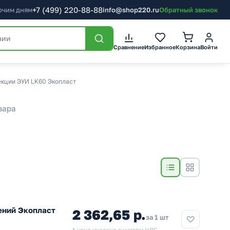
+7
(499)
220-88-88
бочим дням
info@shop220.ru
Обратный звонок
Сравнение
Избранное
Корзина
Войти
кции ЭУИ LK60 Экопласт
вара
ений Экопласт
2 362,65 р.
за 1 шт