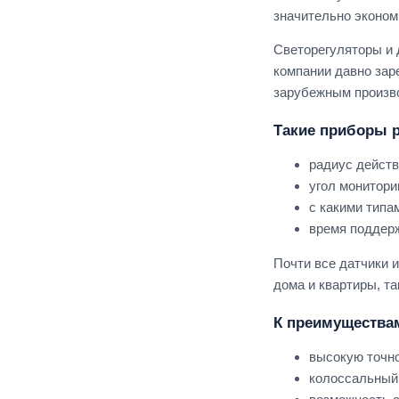
значительно эконом
Simon 82 Centralizations
Simon 88
Светорегуляторы и 
компании давно зар
Simon 82 Concept
зарубежным произво
Simon 15
Simon 24 Harmonie
Такие приборы 
Avanti (DKC)
радиус действи
Kant (DKC)
угол монитори
Шедель (Bironi)
с какими типа
Байкал (TDM)
время поддерж
Болонь (TDM)
Почти все датчики 
FD (Jasmart)
дома и квартиры, та
G (Jasmart)
К преимуществам
Werkel акрил
Werkel Hammer
высокую точно
колоссальный
Werkel