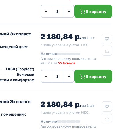
−
+
В корзину
ений Экопласт
2 180,84 р.
за 1 шт
* цена указана с учетом НДС.
омещений цвет
Наличие
Авторизованному пользователю
начислим
22 бонуса
LK60 (Ecoplast)
Бежевый
−
+
В корзину
ветом и комфортом
ений Экопласт
2 180,84 р.
за 1 шт
* цена указана с учетом НДС.
я помещений с
Наличие
Авторизованному пользователю