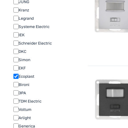
JUNG
Kranz
Legrand
Systeme Electric
IEK
Schneider Electric
DKC
Simon
EKF
Ecoplast
Bironi
ЭРА
TDM Electric
Voltum
Arlight
Generica