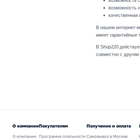
возможность с
ECO Profi (Jung)
возможность н
Серия А (Jung)
качественная 
Серия SL500 (Jung)
В нашем интернет-м
Серия CD (Jung)
имеет гарантийные 
Серия AS (Jung)
В Shop220 действуе
Серия LS (Jung)
совместно с другим
Серия LS1912 (Jung)
Мия (Stekker)
Эмили (Stekker)
О компании
Покупателям
Получение и оплата
О компании
Программа лояльности
Самовывоз в Москве