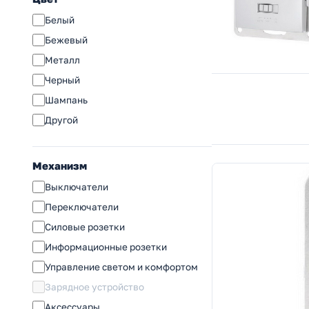
Blanca (SE)
Белый
Хит (SE)
Бежевый
S70
Металл
Nobe (Arlight)
Черный
Этюд (SE)
Шампань
Valena Classic (Legrand)
Другой
Inspiria (Legrand)
Etika ( (Legrand))
Механизм
Accent (Intro)
Выключатели
Серия 12 (ЭРА)
Переключатели
Solo (ЭРА)
Силовые розетки
Plano (ЭРА)
Информационные розетки
Arktik (ЭРА)
Управление светом и комфортом
Elegance (ЭРА)
Зарядное устройство
Flite (IEK)
Аксессуары