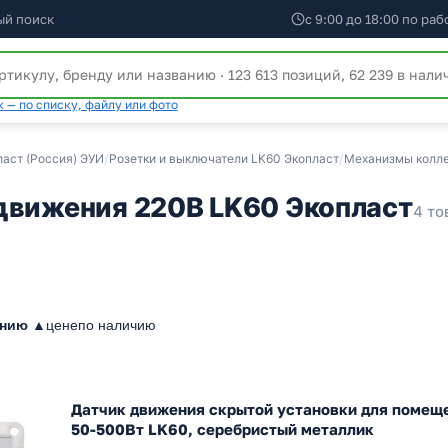
ый поиск
с 9:00 до 18:00 по ра
 — по списку, файлу или фото
ласт (Россия) ЭУИ
/
Розетки и выключатели LK60 Экопласт
/
Механизмы колле
движения 220В LK60 Экопласт
4 то
анию ▲
цене
по наличию
Датчик движения скрытой установки для помещ
50-500Вт LK60, серебристый металлик