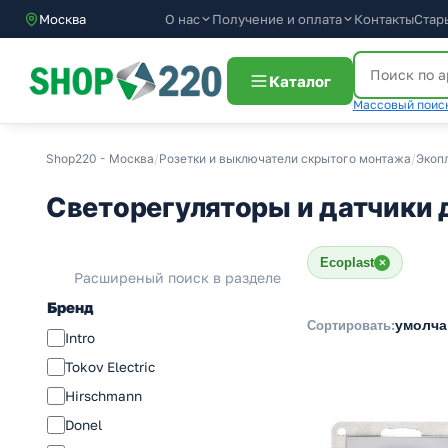
О нас
Получение и оплата
Контакты
Стар
Москва
Каталог
Массовый поиск
Shop220 - Москва
/
Розетки и выключатели скрытого монтажа
/
Экоп
Светорегуляторы и датчики 
Ecoplast
×
Расширеный поиск в разделе
Бренд
умолч
Сортировать:
Intro
Tokov Electric
Hirschmann
Donel