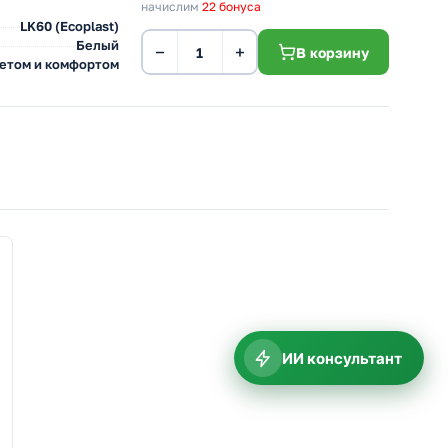
начислим
22 бонуса
LK60 (Ecoplast)
Белый
−
+
В корзину
ветом и комфортом
ИИ консультант