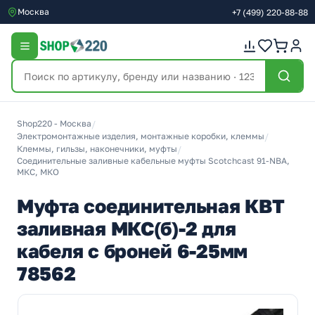
Москва
+7
(499)
220-88-88
Shop220 - Москва
/
Электромонтажные изделия, монтажные коробки, клеммы
/
Клеммы, гильзы, наконечники, муфты
/
Соединительные заливные кабельные муфты Scotchcast 91-NBA,
МКС, МКО
Муфта соединительная КВТ
заливная МКС(б)-2 для
кабеля с броней 6-25мм
78562