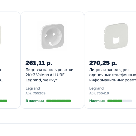
261,11 р.
270,25 р.
я
Лицевая панель розетки
Лицевая панель для
2К+З Valena ALLURE
одиночных телефонных
a
Legrand, жемчуг
информационных розет
емчуг
Valena ALLURE Legrand,
Legrand
Legrand
жемчуг
Арт.
755209
Арт.
755419
В наличии
Наличие