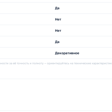
Да
Нет
Нет
Да
Декоративное
ности за её точность и полноту — ориентируйтесь на технические характеристи