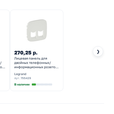
❯
270,25 р.
Лицевая панель для
/
двойных телефонных/
ок
информационных розеток
Valena ALLURE Legrand,
Legrand
жемчуг
Арт.
755429
В наличии