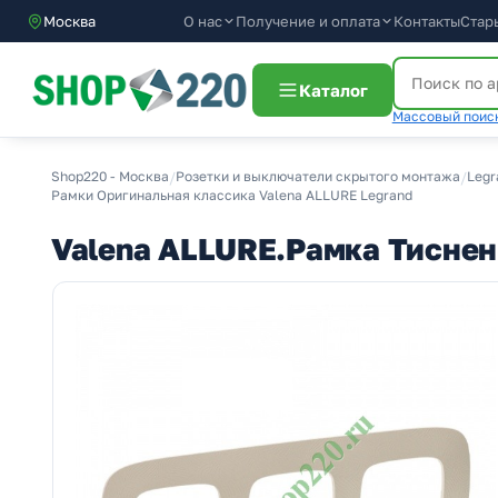
О нас
Получение и оплата
Москва
Контакты
Стар
Каталог
Массовый поиск
Shop220 - Москва
/
Розетки и выключатели скрытого монтажа
/
Legr
Рамки Оригинальная классика Valena ALLURE Legrand
Valena ALLURE.Рамка Тиснен