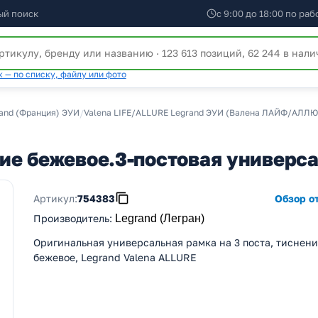
ый поиск
с 9:00 до 18:00 по ра
 — по списку, файлу или фото
and (Франция) ЭУИ
/
Valena LIFE/ALLURE Legrand ЭУИ (Валена ЛАЙФ/АЛЛЮ
ие бежевое.3-постовая универс
Артикул:
754383
Обзор от
Производитель
:
Legrand (Легран)
Оригинальная универсальная рамка на 3 поста, тиснен
бежевое, Legrand Valena ALLURE