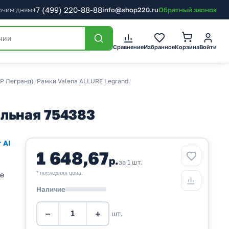
+7
(499)
220-88-88
бочим дням
info@shop220.ru
Обратный звонок
Корзина
Сравнение
Избранное
Войти
Р Легранд)
/
Рамки Valena ALLURE Legrand
/
альная 754383
 AI
1 648,67
р.
за 1 шт.
* последняя цена.
ие
Наличие
−
+
шт.