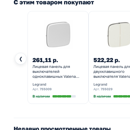
С этим товаром покупают
❮
261,11 р.
522,22 р.
Лицевая панель для
Лицевая панель дл
выключателей
двухклавишного
одноклавишных Valena
выключателя Valen
ALLURE Legrand, жемчуг
ALLURE Legrand, ж
Legrand
Legrand
Арт.
755009
Арт.
755029
В наличии
В наличии
Недавно просмотренные товары