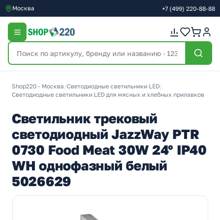
Москва
+7
(499)
220-88-88
Shop220 - Москва
/
Светодиодные светильники LED
/
Светодиодные светильники LED для мясных и хлебных прилавков
Светильник трековый
светодиодный JazzWay PTR
0730 Food Meat 30W 24° IP40
WH однофазный белый
5026629