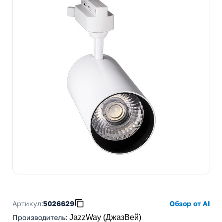
Артикул:
5026629
Обзор от AI
Производитель
:
JazzWay (ДжазВей)