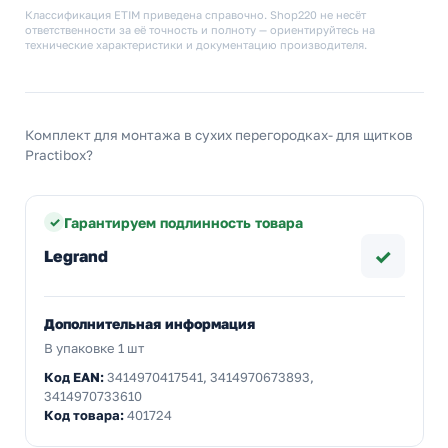
Классификация ETIM приведена справочно. Shop220 не несёт
ответственности за её точность и полноту — ориентируйтесь на
технические характеристики и документацию производителя.
Комплект для монтажа в сухих перегородках- для щитков
Practibox?
Гарантируем подлинность товара
✓
Legrand
Дополнительная информация
В упаковке 1 шт
Код EAN:
3414970417541, 3414970673893,
3414970733610
Код товара:
401724