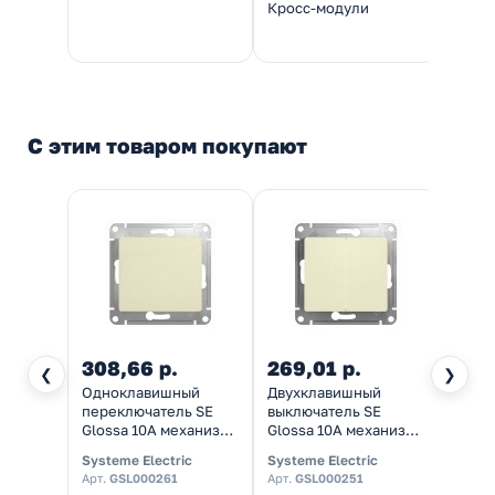
Кросс-модули
напр
С этим товаром покупают
308,66 р.
269,01 р.
252,
❮
❯
Одноклавишный
Двухклавишный
Розет
переключатель SE
выключатель SE
зазем
Glossa 10A механизм,
Glossa 10A механизм,
шторк
бежевый
бежевый
16А м
Systeme Electric
Systeme Electric
System
беже
Арт.
GSL000261
Арт.
GSL000251
Арт.
G