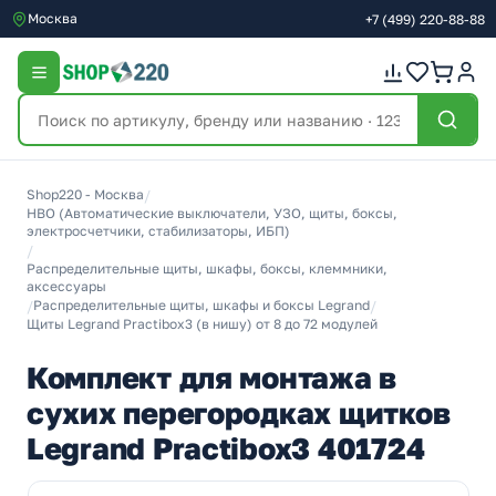
Москва
+7
(499)
220-88-88
Shop220 - Москва
/
НВО (Автоматические выключатели, УЗО, щиты, боксы,
электросчетчики, стабилизаторы, ИБП)
/
Распределительные щиты, шкафы, боксы, клеммники,
аксессуары
/
Распределительные щиты, шкафы и боксы Legrand
/
Щиты Legrand Practibox3 (в нишу) от 8 до 72 модулей
Комплект для монтажа в
сухих перегородках щитков
Legrand Practibox3 401724