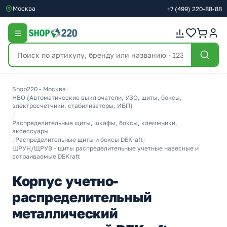
Москва
+7
(499)
220-88-88
Shop220 - Москва
/
НВО (Автоматические выключатели, УЗО, щиты, боксы,
электросчетчики, стабилизаторы, ИБП)
/
Распределительные щиты, шкафы, боксы, клеммники,
аксессуары
/
Распределительные щиты и боксы DEKraft
/
ЩРУН/ЩРУВ - щиты распределительные учетные навесные и
встраиваемые DEKraft
Корпус учетно-
распределительный
металлический