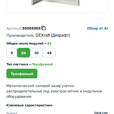
Артикул:
30303DEK
Обзор от AI
Производитель
:
DEKraft (Декрафт)
Общее число модулей —
24
9
24
30
48
Тип счетчика —
Трехфазный
Трехфазный
Металлический силовой шкаф учетно-
распределительный под электросчетчик и модульное
оборудование
Ключевые характеристики
Бренд
DEKraft