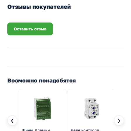
Отзывы покупателей
Оставить отзыв
Возможно понадобятся
❮
❯
Шины, Клеммы,
Реле контроля
Монт