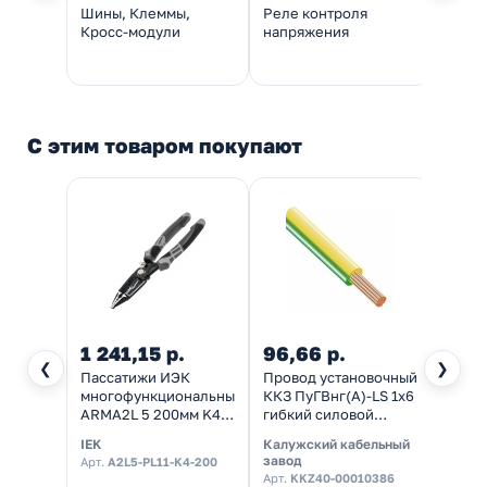
Шины, Клеммы,
Реле контроля
Монт
Кросс-модули
напряжения
С этим товаром покупают
1 241,15 р.
96,66 р.
40,3
❮
❯
Пассатижи ИЭК
Провод установочный
Прово
многофункциональные
ККЗ ПуГВнг(А)-LS 1х6
ККЗ П
ARMA2L 5 200мм K4
гибкий силовой
1х2,5
резка проводов,
медный (ПВ-3)
медны
IEK
Калужский кабельный
Калуж
зачистка до 6мм2,
желто-зеленый ГОСТ
желт
завод
завод
Арт.
A2L5-PL11-K4-200
опрессовка
31947
31947
Арт.
KKZ40-00010386
Арт.
K