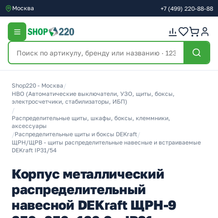
Москва
+7
(499)
220-88-88
Shop220 - Москва
/
НВО (Автоматические выключатели, УЗО, щиты, боксы,
электросчетчики, стабилизаторы, ИБП)
/
Распределительные щиты, шкафы, боксы, клеммники,
аксессуары
/
Распределительные щиты и боксы DEKraft
/
ЩРН/ЩРВ - щиты распределительные навесные и встраиваемые
DEKraft IP31/54
Корпус металлический
распределительный
навесной DEKraft ЩРН-9