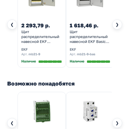
❮
❯
2 293,79 р.
1 618,46 р.
2 06
Щит
Щит
Щит м
распределительный
распределительный
наве
навесной EKF
навесной EKF Basic
ЩРН-
PROxima (1х9м)
(1х9м) ЩРН-9
(265х
EKF
EKF
TDM El
ЩРН-9 (220х300х120)
(220х300х120) IP31
серы
Арт.
mb21-9
Арт.
mb21-9-bas
Арт.
S
IP31
Наличие
Наличие
Налич
Возможно понадобятся
❮
❯