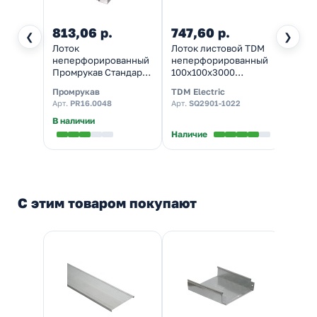
813,06 р.
747,60 р.
703,
❮
❯
Лоток
Лоток листовой TDM
Лоток
неперфорированный
неперфорированный
непе
Промрукав Стандарт
100х100х3000
100х1
100х100х3000
толщина 0,7 мм
мета
Промрукав
TDM Electric
EKF
толщина металла
толщи
Арт.
PR16.0048
Арт.
SQ2901-1022
Арт.
L
0,7мм [6 м/уп]
уп]
В наличии
Наличие
Налич
С этим товаром покупают