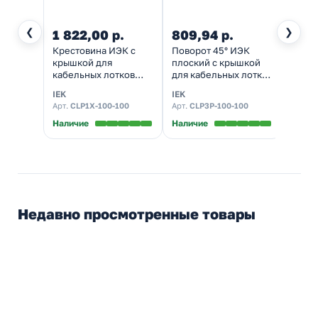
❮
❯
1 822,00 р.
809,94 р.
953,
Крестовина ИЭК с
Поворот 45° ИЭК
Повор
крышкой для
плоский с крышкой
верти
кабельных лотков
для кабельных лотков
внешн
100х100 мм
100х100 мм
для к
IEK
IEK
IEK
100х1
Арт.
CLP1X-100-100
Арт.
CLP3P-100-100
Арт.
CL
Наличие
Наличие
Налич
Недавно просмотренные товары