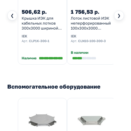
506,62 р.
1 756,53 р.
3 59
❮
❯
Крышка ИЭК для
Лоток листовой ИЭК
Дифф
кабельных лотков
неперфорированный
выклю
300х3000 шириной
100х300х3000
УЗО-0
300 мм толщина 0,7
толщина металла 1,0
тип A
IEK
IEK
DEKra
мм
мм
Арт.
CLP1K-300-1
Арт.
CLN10-100-300-3
Арт.
1
В наличии
Наличие
Налич
Вспомогательное оборудование