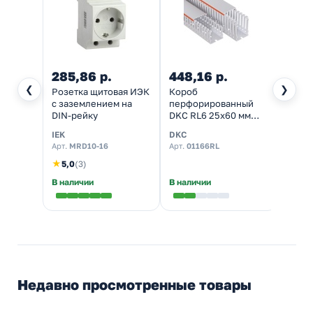
285,86 р.
448,16 р.
61,3
❮
❯
Розетка щитовая ИЭК
Короб
Изоля
с заземлением на
перфорированный
275А 
DIN-рейку
DKC RL6 25x60 мм
серый
IEK
DKC
EKF
Арт.
MRD10-16
Арт.
01166RL
Арт.
pl
★
5,0
(3)
В наличии
В наличии
Налич
Недавно просмотренные товары