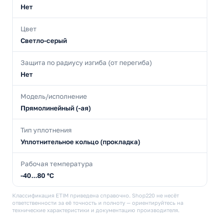
Нет
Цвет
Светло-серый
Защита по радиусу изгиба (от перегиба)
Нет
Модель/исполнение
Прямолинейный (-ая)
Тип уплотнения
Уплотнительное кольцо (прокладка)
Рабочая температура
-40...80 °C
Классификация ETIM приведена справочно. Shop220 не несёт
ответственности за её точность и полноту — ориентируйтесь на
технические характеристики и документацию производителя.