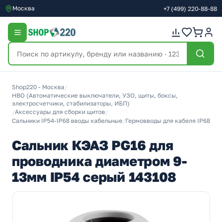
Москва
+7
(499)
220-88-88
Shop220 - Москва
/
НВО (Автоматические выключатели, УЗО, щиты, боксы,
электросчетчики, стабилизаторы, ИБП)
/
Аксессуары для сборки щитов
/
Сальники IP54-IP68 вводы кабельные
/
Гермовводы для кабеля IP68
Сальник КЭАЗ PG16 для
проводника диаметром 9-
13мм IP54 серый 143108