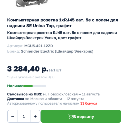
Компьютерная розетка 1хRJ45 кат. 5е с полем для
надписи SE Unica Top, графит
Компьютерная розетка RJ45 кат. 5е с полем для надписи
Шнайдер Электрик Уника, цвет графит
Артикул:
MGU5.421.12ZD
Бренд:
Schneider Electric (Шнайдер Электрик)
3 284,40 р.
за 1 шт
* цена указана с учетом НДС.
Наличие
Самовывоз из ПВЗ:
м. Новохохловская
— 11 августа
Доставка
по Москве и области — 12 августа
Авторизованному пользователю начислим
33 бонуса
−
+
В корзину