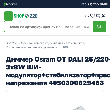
Москва
+7
(499)
220-88-88
Shop220 - Москва
/
Комплектующие для светильников
/
Управление освещением, диммеры 1…10В
Диммер Osram OT DALI 25/220
3x8W ШИ-
модулятор+стабилизатор+пре
напряжения 4050300829463