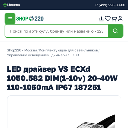
Москва
+7
(499)
220-88-88
Shop220 - Москва
/
Комплектующие для светильников
/
Управление освещением, диммеры 1…10В
LED драйвер VS ECXd
1050.582 DIM(1-10v) 20-40W
110-1050mA IP67 187251