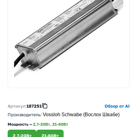
Артикул:
187251
Обзор от AI
Производитель
:
Vossloh Schwabe (Вослох Швабе)
Мощность —
2,7-20Вт, 21-60Вт
2,7-20Вт
21-60Вт