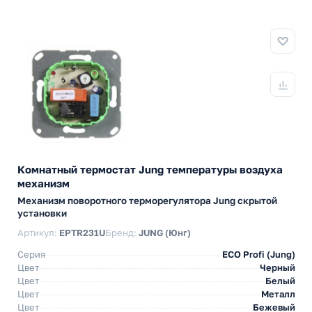
Комнатный термостат Jung температуры воздуха
механизм
Механизм поворотного терморегулятора Jung скрытой
установки
Артикул:
EPTR231U
Бренд:
JUNG (Юнг)
Серия
ECO Profi (Jung)
Цвет
Черный
Цвет
Белый
Цвет
Металл
Цвет
Бежевый