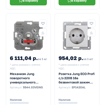
В корзину
В корзину
6 111,04 р.
954,02 р.
за 1 шт
за 1 шт
* цена указана с учетом
* цена указана с учетом
НДС.
НДС.
Механизм Jung
Розетка Jung ECO Profi
поворотного
с/з 220В 16а
универсального
безвинтовой зажим
диммер с вкл/выкл
алюминий
Артикул:
5544.03VEINS
Артикул:
EP1420AL
поворотом 20-200Вт
Наличие
Наличие