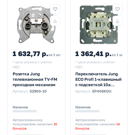
1 632,77 р.
1 362,41 р.
за 1 шт
за 1 шт
* цена указана с учетом
* цена указана с учетом
НДС.
НДС.
Розетка Jung
Переключатель Jung
телевизионная TV-FM
ECO Profi 1-клавишный
проходная механизм
с подсветкой 10а
механизм
Артикул:
S2900-10
Артикул:
EP406KOU
Наличие
Наличие
Авторизованному
Авторизованному
пользователю начислим
16
пользователю начислим
14
бонусов
бонусов