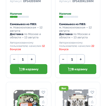
черный матовый
зажим черный
Артикул:
EP1420SWM
Артикул:
EP1420KLSWM
матовый
Наличие
Наличие
Самовывоз из ПВЗ:
Самовывоз из ПВЗ:
м. Новохохловская
— 12
м. Новохохловская
— 12
августа
августа
Доставка
по Москве и
Доставка
по Москве и
области — 13 августа
области — 13 августа
Авторизованному
Авторизованному
пользователю начислим
12
пользователю начислим
22
бонусов
бонуса
−
+
−
+
В корзину
В корзину
Хит