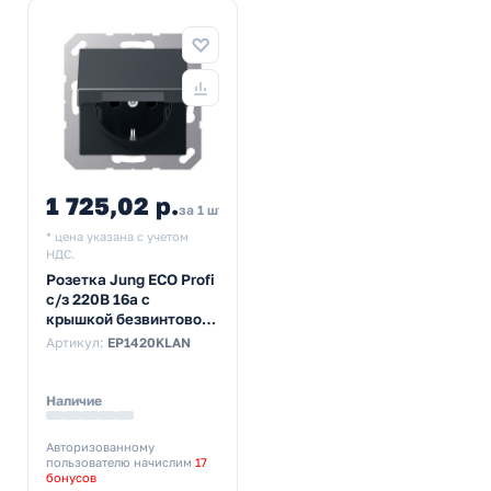
1 725,02 р.
за 1 шт
* цена указана с учетом
НДС.
Розетка Jung ECO Profi
с/з 220В 16а с
крышкой безвинтовой
зажим Антрацит
Артикул:
EP1420KLAN
Наличие
Авторизованному
пользователю начислим
17
бонусов