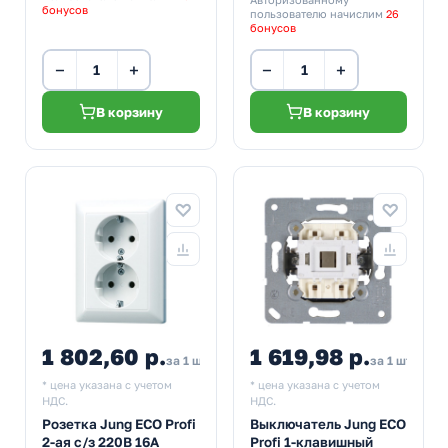
бонусов
пользователю начислим
26
бонусов
−
+
−
+
В корзину
В корзину
1 802,60 р.
1 619,98 р.
за 1 шт
за 1 шт
* цена указана с учетом
* цена указана с учетом
НДС.
НДС.
Розетка Jung ECO Profi
Выключатель Jung ECO
2-ая с/з 220В 16А
Profi 1-клавишный