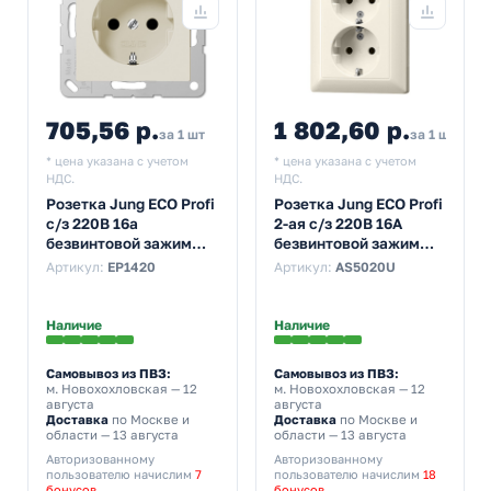
705,56 р.
1 802,60 р.
за 1 шт
за 1 шт
* цена указана с учетом
* цена указана с учетом
НДС.
НДС.
Розетка Jung ECO Profi
Розетка Jung ECO Profi
с/з 220В 16а
2-ая с/з 220В 16А
безвинтовой зажим
безвинтовой зажим
Слоновая кость
Слоновая кость
Артикул:
EP1420
Артикул:
AS5020U
(бежевый)
(бежевый)
Наличие
Наличие
Самовывоз из ПВЗ:
Самовывоз из ПВЗ:
м. Новохохловская
— 12
м. Новохохловская
— 12
августа
августа
Доставка
по Москве и
Доставка
по Москве и
области — 13 августа
области — 13 августа
Авторизованному
Авторизованному
пользователю начислим
7
пользователю начислим
18
бонусов
бонусов