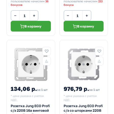
пользователю начислим
36
пользователю начислим
153
бонусов
бонуса
−
+
−
+
В корзину
В корзину
134,06 р.
976,79 р.
за 1 шт
за 1 шт
* цена указана с учетом
* цена указана с учетом
НДС.
НДС.
Розетка Jung ECO Profi
Розетка Jung ECO Profi
с/з 220В 16а винтовой
с/з со шторками 220В