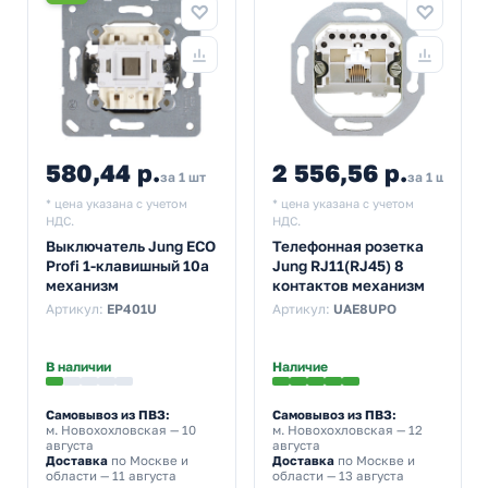
580,44 р.
2 556,56 р.
за 1 шт
за 1 шт
* цена указана с учетом
* цена указана с учетом
НДС.
НДС.
Выключатель Jung ECO
Телефонная розетка
Profi 1-клавишный 10а
Jung RJ11(RJ45) 8
механизм
контактов механизм
Артикул:
EP401U
Артикул:
UAE8UPO
В наличии
Наличие
Самовывоз из ПВЗ:
Самовывоз из ПВЗ:
м. Новохохловская
— 10
м. Новохохловская
— 12
августа
августа
Доставка
по Москве и
Доставка
по Москве и
области — 11 августа
области — 13 августа