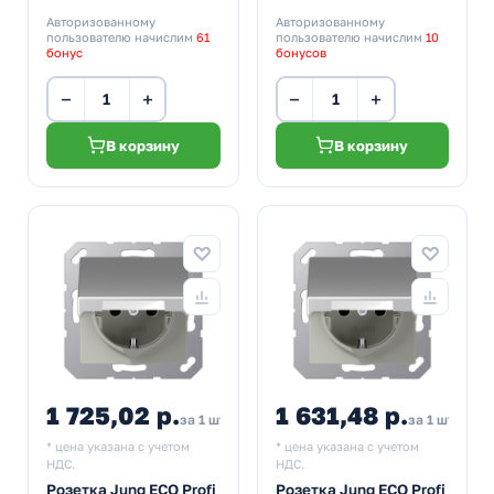
Авторизованному
Авторизованному
пользователю начислим
61
пользователю начислим
10
бонус
бонусов
−
+
−
+
В корзину
В корзину
1 725,02 р.
1 631,48 р.
за 1 шт
за 1 шт
* цена указана с учетом
* цена указана с учетом
НДС.
НДС.
Розетка Jung ECO Profi
Розетка Jung ECO Profi