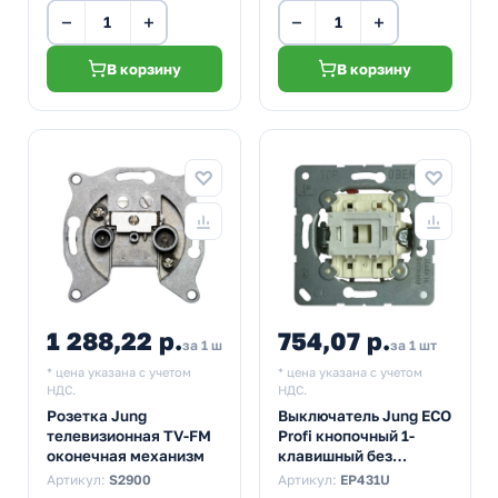
−
+
−
+
В корзину
В корзину
1 288,22 р.
754,07 р.
за 1 шт
за 1 шт
* цена указана с учетом
* цена указана с учетом
НДС.
НДС.
Розетка Jung
Выключатель Jung ECO
телевизионная TV-FM
Profi кнопочный 1-
оконечная механизм
клавишный без
фиксации 10а
Артикул:
S2900
Артикул:
EP431U
механизм