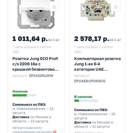
1 011,64 р.
2 578,17 р.
за 1 шт
за 1 шт
* цена указана с учетом
* цена указана с учетом
НДС.
НДС.
Розетка Jung ECO Profi
Компьютерная розетка
с/з 220В 16а с
Jung 1-ая 6-й
крышкой безвинтовой
категории UAE
зажим Белый
неэкранированная
Артикул:
EP1420KLWW
Артикул:
механизм
EPUAE8UPOK6US
Наличие
В наличии
Самовывоз из ПВЗ:
м. Новохохловская
— 12
Самовывоз из ПВЗ:
августа
м. Новохохловская
— 10
Доставка
по Москве и
августа
области — 13 августа
Доставка
по Москве и
области — 11 августа
Авторизованному
пользователю начислим
10
Авторизованному