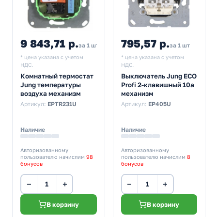
9 843,71 р.
795,57 р.
за 1 шт
за 1 шт
* цена указана с учетом
* цена указана с учетом
НДС.
НДС.
Комнатный термостат
Выключатель Jung ECO
Jung температуры
Profi 2-клавишный 10а
воздуха механизм
механизм
Артикул:
EPTR231U
Артикул:
EP405U
Наличие
Наличие
Авторизованному
Авторизованному
пользователю начислим
98
пользователю начислим
8
бонусов
бонусов
−
+
−
+
В корзину
В корзину