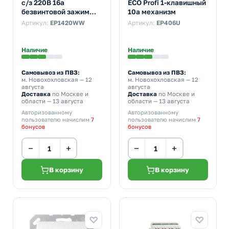
с/з 220В 16а
ECO Profi 1-клавишный
безвинтовой зажим
10а механизм
Белый
Артикул:
EP1420WW
Артикул:
EP406U
Наличие
Наличие
Самовывоз из ПВЗ:
Самовывоз из ПВЗ:
м. Новохохловская
— 12
м. Новохохловская
— 12
августа
августа
Доставка
по Москве и
Доставка
по Москве и
области — 13 августа
области — 13 августа
Авторизованному
Авторизованному
пользователю начислим
7
пользователю начислим
7
бонусов
бонусов
−
+
−
+
В корзину
В корзину