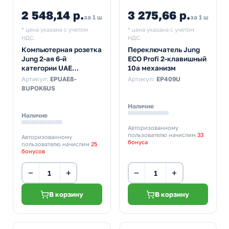
2 548,14 р.
3 275,66 р.
за 1 шт
за 1 шт
* цена указана с учетом
* цена указана с учетом
НДС.
НДС.
Компьютерная розетка
Переключатель Jung
Jung 2-ая 6-й
ECO Profi 2-клавишный
категории UAE
10а механизм
неэкранированная
Артикул:
EPUAE8-
Артикул:
EP409U
механизм
8UPOK6US
Наличие
Наличие
Авторизованному
пользователю начислим
33
Авторизованному
бонуса
пользователю начислим
25
бонусов
−
+
−
+
В корзину
В корзину