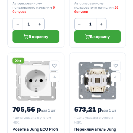
Авторизованному
Авторизованному
пользователю начислим
6
пользователю начислим
26
бонусов
бонусов
−
+
−
+
В корзину
В корзину
Хит
705,56 р.
673,21 р.
за 1 шт
за 1 шт
* цена указана с учетом
* цена указана с учетом
НДС.
НДС.
Розетка Jung ECO Profi
Переключатель Jung