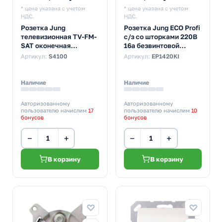
* цена указана с учетом
* цена указана с учетом
НДС.
НДС.
Розетка Jung
Розетка Jung ECO Profi
телевизионная TV-FM-
с/з со шторками 220В
SAT оконечная
16а безвинтовой
механизм
зажим Слоновая кость
Артикул:
S4100
Артикул:
EP1420KI
(бежевый)
Наличие
Наличие
Авторизованному
Авторизованному
пользователю начислим
17
пользователю начислим
10
бонусов
бонусов
−
+
−
+
В корзину
В корзину