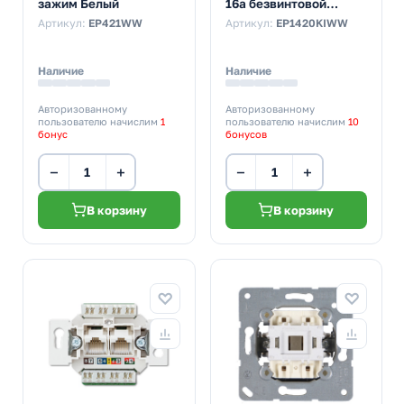
зажим Белый
16а безвинтовой
зажим Белый
Артикул:
EP421WW
Артикул:
EP1420KIWW
Наличие
Наличие
Авторизованному
Авторизованному
пользователю начислим
1
пользователю начислим
10
бонус
бонусов
−
+
−
+
В корзину
В корзину