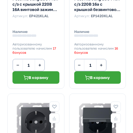
с/з с крышкой 220В
с/з 220В 16а с
16А винтовой зажим
крышкой безвинтовой
Алюминий
зажим Алюминий
Артикул:
EP421KLAL
Артикул:
EP1420KLAL
Наличие
Наличие
Авторизованному
Авторизованному
пользователю начислим
17
пользователю начислим
16
бонусов
бонусов
−
+
−
+
В корзину
В корзину