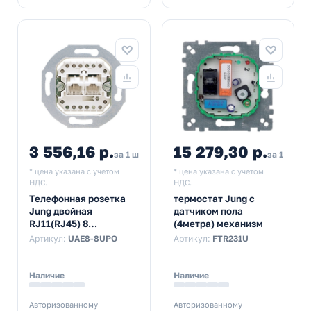
3 556,16 р.
15 279,30 р.
за 1 шт
за 1 шт
* цена указана с учетом
* цена указана с учетом
НДС.
НДС.
Телефонная розетка
термостат Jung с
Jung двойная
датчиком пола
RJ11(RJ45) 8
(4метра) механизм
контактов механизм
Артикул:
UAE8-8UPO
Артикул:
FTR231U
Наличие
Наличие
Авторизованному
Авторизованному