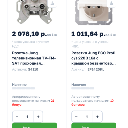
2 078,10 р.
1 011,64 р.
за 1 шт
за 1 шт
* цена указана с учетом
* цена указана с учетом
НДС.
НДС.
Розетка Jung
Розетка Jung ECO Profi
телевизионная TV-FM-
с/з 220В 16а с
SAT проходная
крышкой безвинтовой
механизм
зажим Слоновая кость
Артикул:
S4110
Артикул:
EP1420KL
(бежевый)
Наличие
Наличие
Авторизованному
Авторизованному
пользователю начислим
21
пользователю начислим
10
бонус
бонусов
−
+
−
+