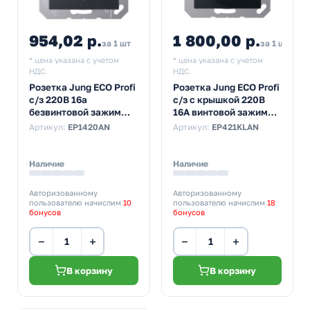
954,02 р.
1 800,00 р.
за 1 шт
за 1 шт
* цена указана с учетом
* цена указана с учетом
НДС.
НДС.
Розетка Jung ECO Profi
Розетка Jung ECO Profi
с/з 220В 16а
с/з с крышкой 220В
безвинтовой зажим
16А винтовой зажим
Антрацит
Антрацит
Артикул:
EP1420AN
Артикул:
EP421KLAN
Наличие
Наличие
Авторизованному
Авторизованному
пользователю начислим
10
пользователю начислим
18
бонусов
бонусов
−
+
−
+
В корзину
В корзину