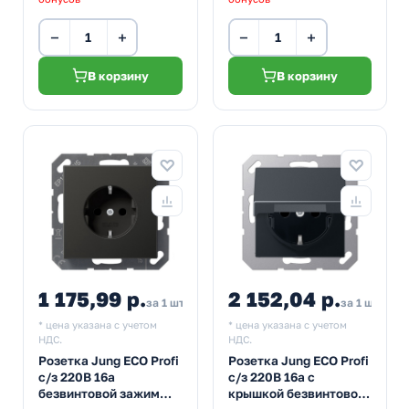
−
+
−
+
В корзину
В корзину
1 175,99 р.
2 152,04 р.
за 1 шт
за 1 шт
* цена указана с учетом
* цена указана с учетом
НДС.
НДС.
Розетка Jung ECO Profi
Розетка Jung ECO Profi
с/з 220В 16а
с/з 220В 16а с
безвинтовой зажим
крышкой безвинтовой