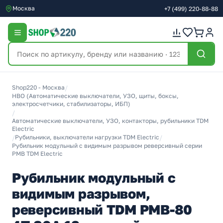
Москва
+7
(499)
220-88-88
Shop220 - Москва
/
НВО (Автоматические выключатели, УЗО, щиты, боксы,
электросчетчики, стабилизаторы, ИБП)
/
Автоматические выключатели, УЗО, контакторы, рубильники TDM
Electric
/
Рубильники, выключатели нагрузки TDM Electric
/
Рубильник модульный с видимым разрывом реверсивный серии
РМВ TDM Electric
Рубильник модульный с
видимым разрывом,
реверсивный TDM РМВ-80