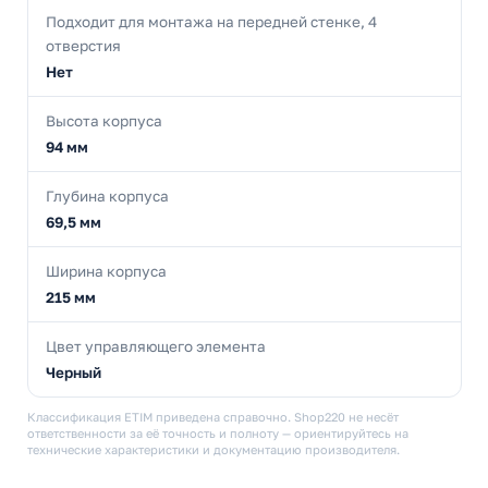
Подходит для монтажа на передней стенке, 4
отверстия
Нет
Высота корпуса
94 мм
Глубина корпуса
69,5 мм
Ширина корпуса
215 мм
Цвет управляющего элемента
Черный
Классификация ETIM приведена справочно. Shop220 не несёт
ответственности за её точность и полноту — ориентируйтесь на
технические характеристики и документацию производителя.