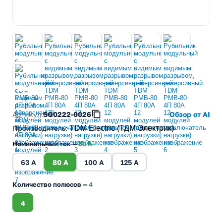
Артикул:
SQ0222-0026
Обзор от AI
Производитель
:
TDM Electric (ТДМ Электрик)
Номинальный ток —
80 A
63 A
80 A
100 A
125 A
Количество полюсов —
4
4