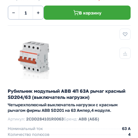
−
+
В корзину
Рубильник модульный ABB 4П 63А рычаг красный
SD204/63 (выключатель нагрузки)
Четырехполюсный выключатель нагрузки с красным
рычагом фирмы ABB SD201 на 63 Ампер,4 модуля.
Артикул:
2CDD284101R0063
Бренд:
ABB (АББ)
Номинальный ток
63 A
Количество полюсов
4