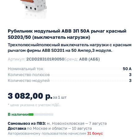
Рубильник модульный ABB 3П 50А рычаг красный
SD203/50 (выключатель нагрузки)
Трехполюсныйполюсный выключатель нагрузки с красным
рычагом фирмы ABB SD201 на 50 Ампер,3 модуля.
Артикул:
2CDD283101R0050
Бренд:
ABB (АББ)
Номинальный ток
50 A
Количество полюсов
3
Количество модулей
3
3 082,00 р.
за 1 шт
* цена указана с учетом НДС.
В наличии
Самовывоз из ПВЗ:
м. Новохохловская
— 7 августа
Доставка
по Москве и области — 10 августа
Авторизованному пользователю начислим
31 бонус