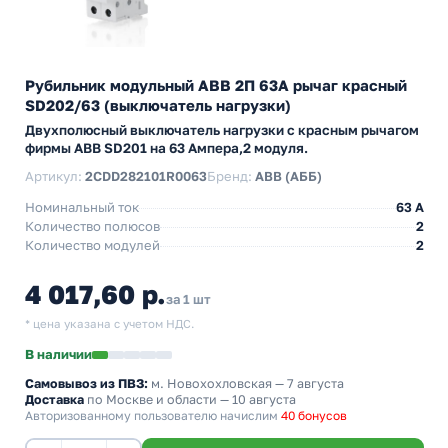
Рубильник модульный ABB 2П 63А рычаг красный
SD202/63 (выключатель нагрузки)
Двухполюсный выключатель нагрузки с красным рычагом
фирмы ABB SD201 на 63 Ампера,2 модуля.
Артикул:
2CDD282101R0063
Бренд:
ABB (АББ)
Номинальный ток
63 A
Количество полюсов
2
Количество модулей
2
4 017,60 р.
за 1 шт
* цена указана с учетом НДС.
В наличии
Самовывоз из ПВЗ:
м. Новохохловская
— 7 августа
Доставка
по Москве и области — 10 августа
Авторизованному пользователю начислим
40 бонусов