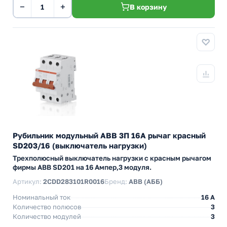
−
+
В корзину
Рубильник модульный ABB 3П 16А рычаг красный
SD203/16 (выключатель нагрузки)
Трехполюсный выключатель нагрузки с красным рычагом
фирмы ABB SD201 на 16 Ампер,3 модуля.
Артикул:
2CDD283101R0016
Бренд:
ABB (АББ)
Номинальный ток
16 A
Количество полюсов
3
Количество модулей
3