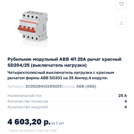
Рубильник модульный ABB 4П 25А рычаг красный
SD204/25 (выключатель нагрузки)
Четырехполюсный выключатель нагрузки с красным
рычагом фирмы ABB SD201 на 25 Ампер,4 модуля.
Артикул:
2CDD284101R0025
Бренд:
ABB (АББ)
Номинальный ток
25 A
Количество полюсов
4
Количество модулей
4
4 603,20 р.
за 1 шт
* цена указана с учетом НДС.