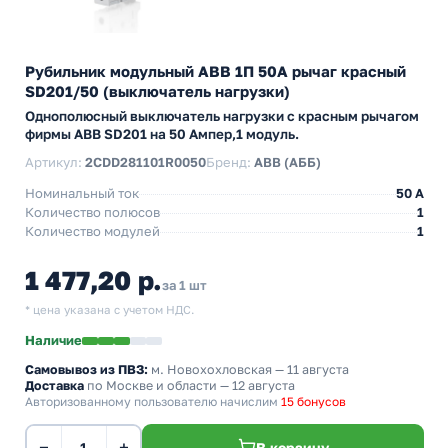
Рубильник модульный ABB 1П 50А рычаг красный
SD201/50 (выключатель нагрузки)
Однополюсный выключатель нагрузки с красным рычагом
фирмы ABB SD201 на 50 Ампер,1 модуль.
Артикул:
2CDD281101R0050
Бренд:
ABB (АББ)
Номинальный ток
50 A
Количество полюсов
1
Количество модулей
1
1 477,20 р.
за 1 шт
* цена указана с учетом НДС.
Наличие
Самовывоз из ПВЗ:
м. Новохохловская
— 11 августа
Доставка
по Москве и области — 12 августа
Авторизованному пользователю начислим
15 бонусов
−
+
В корзину