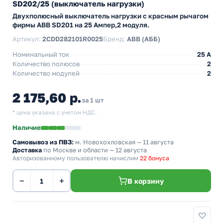
SD202/25 (выключатель нагрузки)
Двухполюсный выключатель нагрузки с красным рычагом
фирмы ABB SD201 на 25 Ампер,2 модуля.
Артикул:
2CDD282101R0025
Бренд:
ABB (АББ)
Номинальный ток
25 A
Количество полюсов
2
Количество модулей
2
2 175,60 р.
за 1 шт
* цена указана с учетом НДС.
Наличие
Самовывоз из ПВЗ:
м. Новохохловская
— 11 августа
Доставка
по Москве и области — 12 августа
Авторизованному пользователю начислим
22 бонуса
−
+
В корзину