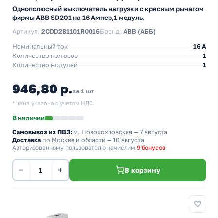
Однополюсный выключатель нагрузки с красным рычагом
фирмы ABB SD201 на 16 Ампер,1 модуль.
Артикул:
2CDD281101R0016
Бренд:
ABB (АББ)
Номинальный ток
16 A
Количество полюсов
1
Количество модулей
1
946,80 р.
за 1 шт
* цена указана с учетом НДС.
В наличии
Самовывоз из ПВЗ:
м. Новохохловская
— 7 августа
Доставка
по Москве и области — 10 августа
Авторизованному пользователю начислим
9 бонусов
−
+
В корзину