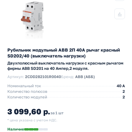
Рубильник модульный ABB 2П 40А рычаг красный
SD202/40 (выключатель нагрузки)
Двухполюсный выключатель нагрузки с красным рычагом
фирмы ABB SD201 на 40 Ампер,2 модуля.
Артикул:
2CDD282101R0040
Бренд:
ABB (АББ)
Номинальный ток
40 A
Количество полюсов
2
Количество модулей
2
3 099,60 р.
за 1 шт
* цена указана с учетом НДС.
Наличие