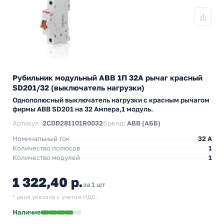
Рубильник модульный ABB 1П 32А рычаг красный
SD201/32 (выключатель нагрузки)
Однополюсный выключатель нагрузки с красным рычагом
фирмы ABB SD201 на 32 Ампера,1 модуль.
Артикул:
2CDD281101R0032
Бренд:
ABB (АББ)
Номинальный ток
32 A
Количество полюсов
1
Количество модулей
1
1 322,40 р.
за 1 шт
* цена указана с учетом НДС.
Наличие