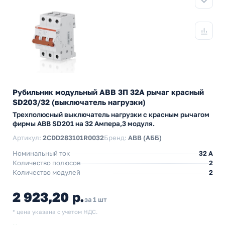
Рубильник модульный ABB 3П 32А рычаг красный
SD203/32 (выключатель нагрузки)
Трехполюсный выключатель нагрузки с красным рычагом
фирмы ABB SD201 на 32 Ампера,3 модуля.
Артикул:
2CDD283101R0032
Бренд:
ABB (АББ)
Номинальный ток
32 A
Количество полюсов
2
Количество модулей
2
2 923,20 р.
за 1 шт
* цена указана с учетом НДС.