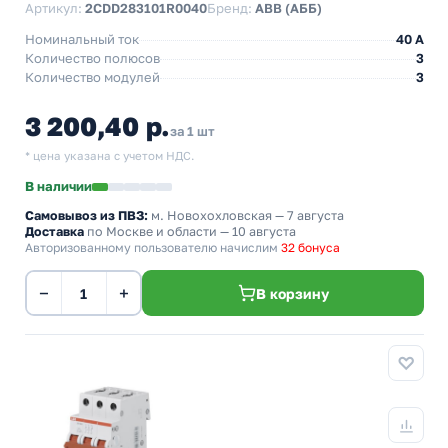
Артикул:
2CDD283101R0040
Бренд:
ABB (АББ)
Номинальный ток
40 A
Количество полюсов
3
Количество модулей
3
3 200,40 р.
за 1 шт
* цена указана с учетом НДС.
В наличии
Самовывоз из ПВЗ:
м. Новохохловская
— 7 августа
Доставка
по Москве и области — 10 августа
Авторизованному пользователю начислим
32 бонуса
−
+
В корзину