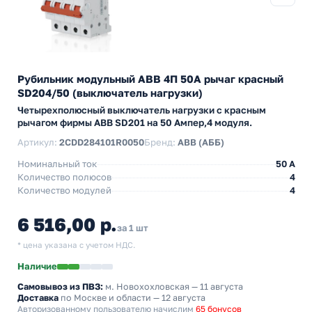
Рубильник модульный ABB 4П 50А рычаг красный
SD204/50 (выключатель нагрузки)
Четырехполюсный выключатель нагрузки с красным
рычагом фирмы ABB SD201 на 50 Ампер,4 модуля.
Артикул:
2CDD284101R0050
Бренд:
ABB (АББ)
Номинальный ток
50 A
Количество полюсов
4
Количество модулей
4
6 516,00 р.
за 1 шт
* цена указана с учетом НДС.
Наличие
Самовывоз из ПВЗ:
м. Новохохловская
— 11 августа
Доставка
по Москве и области — 12 августа
Авторизованному пользователю начислим
65 бонусов