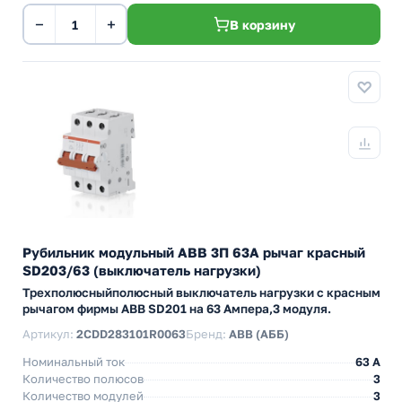
−
+
В корзину
Рубильник модульный ABB 3П 63А рычаг красный
SD203/63 (выключатель нагрузки)
Трехполюсныйполюсный выключатель нагрузки с красным
рычагом фирмы ABB SD201 на 63 Ампера,3 модуля.
Артикул:
2CDD283101R0063
Бренд:
ABB (АББ)
Номинальный ток
63 A
Количество полюсов
3
Количество модулей
3