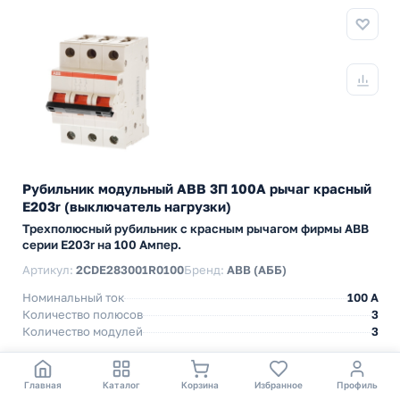
Рубильник модульный ABB 3П 100А рычаг красный
E203r (выключатель нагрузки)
Трехполюсный рубильник с красным рычагом фирмы ABB
серии E203r на 100 Ампер.
Артикул:
2CDE283001R0100
Бренд:
ABB (АББ)
Номинальный ток
100 A
Количество полюсов
3
Количество модулей
3
5 018,40 р.
за 1 шт
Главная
Каталог
Корзина
Избранное
Профиль