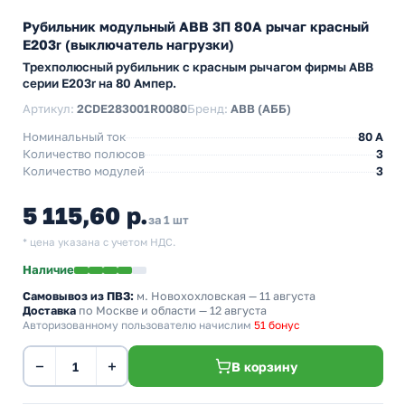
Рубильник модульный ABB 3П 80А рычаг красный
E203r (выключатель нагрузки)
Трехполюсный рубильник с красным рычагом фирмы ABB
серии E203r на 80 Ампер.
Артикул:
2CDE283001R0080
Бренд:
ABB (АББ)
Номинальный ток
80 A
Количество полюсов
3
Количество модулей
3
5 115,60 р.
за 1 шт
* цена указана с учетом НДС.
Наличие
Самовывоз из ПВЗ:
м. Новохохловская
— 11 августа
Доставка
по Москве и области — 12 августа
Авторизованному пользователю начислим
51 бонус
−
+
В корзину