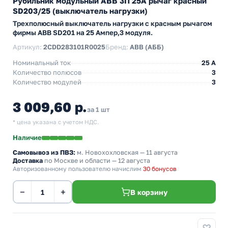
Рубильник модульный ABB 3П 25А рычаг красный
SD203/25 (выключатель нагрузки)
Трехполюсный выключатель нагрузки с красным рычагом
фирмы ABB SD201 на 25 Ампер,3 модуля.
Артикул:
2CDD283101R0025
Бренд:
ABB (АББ)
Номинальный ток
25 A
Количество полюсов
3
Количество модулей
3
3 009,60 р.
за 1 шт
* цена указана с учетом НДС.
Наличие
Самовывоз из ПВЗ:
м. Новохохловская
— 11 августа
Доставка
по Москве и области — 12 августа
Авторизованному пользователю начислим
30 бонусов
−
+
В корзину