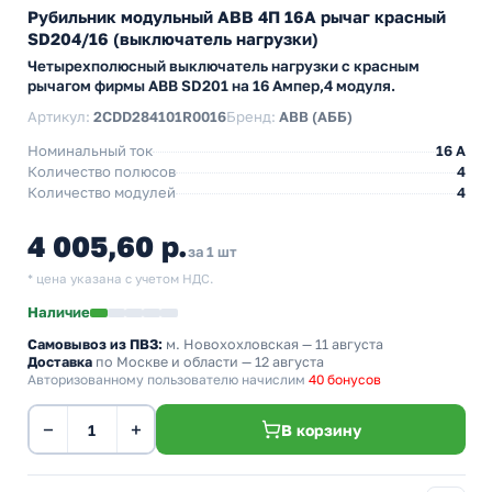
Рубильник модульный ABB 4П 16А рычаг красный
SD204/16 (выключатель нагрузки)
Четырехполюсный выключатель нагрузки с красным
рычагом фирмы ABB SD201 на 16 Ампер,4 модуля.
Артикул:
2CDD284101R0016
Бренд:
ABB (АББ)
Номинальный ток
16 A
Количество полюсов
4
Количество модулей
4
4 005,60 р.
за 1 шт
* цена указана с учетом НДС.
Наличие
Самовывоз из ПВЗ:
м. Новохохловская
— 11 августа
Доставка
по Москве и области — 12 августа
Авторизованному пользователю начислим
40 бонусов
−
+
В корзину