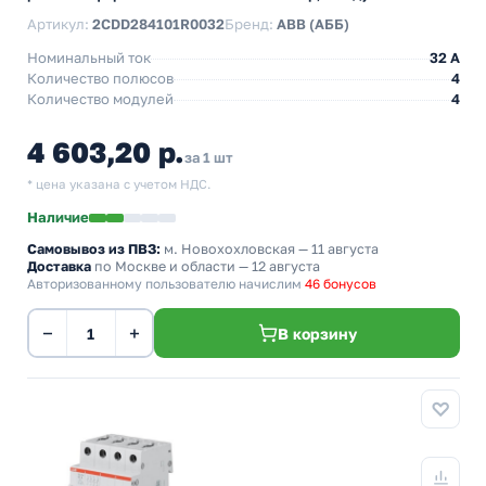
Артикул:
2CDD284101R0032
Бренд:
ABB (АББ)
Номинальный ток
32 A
Количество полюсов
4
Количество модулей
4
4 603,20 р.
за 1 шт
* цена указана с учетом НДС.
Наличие
Самовывоз из ПВЗ:
м. Новохохловская
— 11 августа
Доставка
по Москве и области — 12 августа
Авторизованному пользователю начислим
46 бонусов
−
+
В корзину