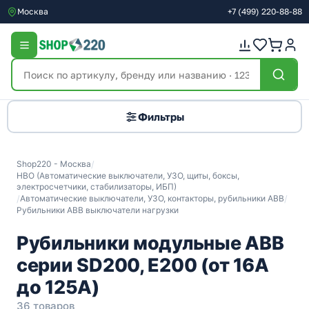
Москва
+7
(499)
220-88-88
Фильтры
Shop220 - Москва
/
НВО (Автоматические выключатели, УЗО, щиты, боксы,
электросчетчики, стабилизаторы, ИБП)
/
Автоматические выключатели, УЗО, контакторы, рубильники ABB
/
Рубильники ABB выключатели нагрузки
Рубильники модульные ABB
серии SD200, E200 (от 16A
до 125A)
36 товаров