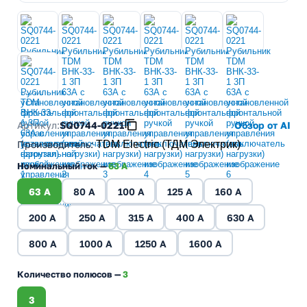
Артикул:
SQ0744-0221
Обзор от AI
Производитель
:
TDM Electric (ТДМ Электрик)
Номинальный ток —
63 A
63 A
80 A
100 A
125 A
160 A
200 A
250 A
315 A
400 A
630 A
800 A
1000 A
1250 A
1600 A
Количество полюсов —
3
3