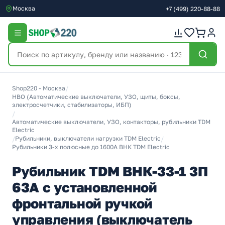
Москва
+7
(499)
220-88-88
Shop220 - Москва
/
НВО (Автоматические выключатели, УЗО, щиты, боксы,
электросчетчики, стабилизаторы, ИБП)
/
Автоматические выключатели, УЗО, контакторы, рубильники TDM
Electric
/
Рубильники, выключатели нагрузки TDM Electric
/
Рубильники 3-х полюсные до 1600А ВНК TDM Electric
Рубильник TDM ВНК-33-1 3П
63А с установленной
фронтальной ручкой
управления (выключатель