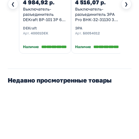
4 984,92 р.
4 516,07 р.
3 81
❮
❯
Выключатель-
Выключатель-
Выклю
разъединитель
разъединитель ЭРА
разъ
DEKraft ВР-101 3P 63A
Pro ВНК-32-31130 3П
моду
трехфазный
63А реверсивный с
ВРМ-2
DEKraft
ЭРА
IEK
фронтальной ручкой
трех
Арт.
40001DEK
Арт.
Б0054012
Арт.
M
mvr30-3-063E
В нал
Наличие
Наличие
Недавно просмотренные товары