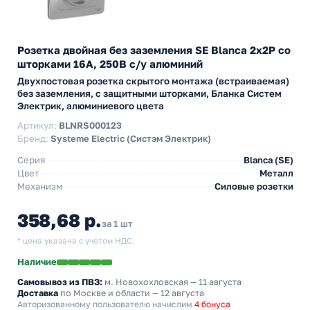
Розетка двойная без заземления SE Blanca 2х2Р со
шторками 16А, 250В с/у алюминий
Двухпостовая розетка скрытого монтажа (встраиваемая)
без заземления, с защитными шторками, Бланка Систем
Электрик, алюминиевого цвета
Артикул:
BLNRS000123
Бренд:
Systeme Electric (Систэм Электрик)
Серия
Blanca (SE)
Цвет
Металл
Механизм
Силовые розетки
358,68 р.
за 1 шт
* цена указана с учетом НДС.
Наличие
Самовывоз из ПВЗ:
м. Новохохловская
— 11 августа
Доставка
по Москве и области — 12 августа
Авторизованному пользователю начислим
4 бонуса