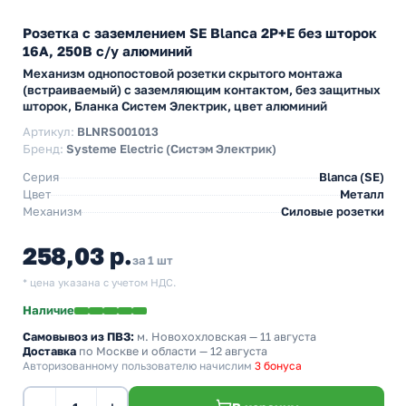
Розетка с заземлением SE Blanca 2Р+Е без шторок
16А, 250В с/у алюминий
Механизм однопостовой розетки скрытого монтажа
(встраиваемый) с заземляющим контактом, без защитных
шторок, Бланка Систем Электрик, цвет алюминий
Артикул:
BLNRS001013
Бренд:
Systeme Electric (Систэм Электрик)
Серия
Blanca (SE)
Цвет
Металл
Механизм
Силовые розетки
258,03 р.
за 1 шт
* цена указана с учетом НДС.
Наличие
Самовывоз из ПВЗ:
м. Новохохловская
— 11 августа
Доставка
по Москве и области — 12 августа
Авторизованному пользователю начислим
3 бонуса