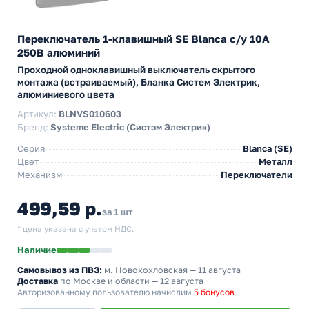
Переключатель 1-клавишный SE Blanca с/у 10A
250В алюминий
Проходной одноклавишный выключатель скрытого
монтажа (встраиваемый), Бланка Систем Электрик,
алюминиевого цвета
Артикул:
BLNVS010603
Бренд:
Systeme Electric (Систэм Электрик)
Серия
Blanca (SE)
Цвет
Металл
Механизм
Переключатели
499,59 р.
за 1 шт
* цена указана с учетом НДС.
Наличие
Самовывоз из ПВЗ:
м. Новохохловская
— 11 августа
Доставка
по Москве и области — 12 августа
Авторизованному пользователю начислим
5 бонусов