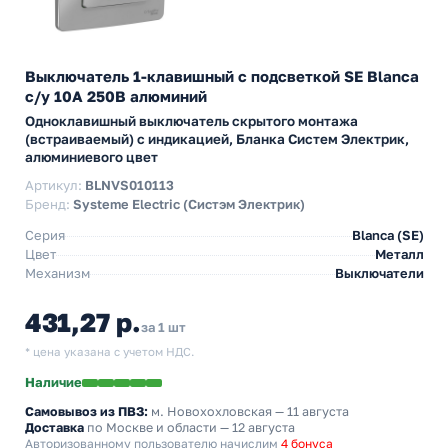
Выключатель 1-клавишный с подсветкой SE Blanca
с/у 10A 250В алюминий
Одноклавишный выключатель скрытого монтажа
(встраиваемый) с индикацией, Бланка Систем Электрик,
алюминиевого цвет
Артикул:
BLNVS010113
Бренд:
Systeme Electric (Систэм Электрик)
Серия
Blanca (SE)
Цвет
Металл
Механизм
Выключатели
431,27 р.
за 1 шт
* цена указана с учетом НДС.
Наличие
Самовывоз из ПВЗ:
м. Новохохловская
— 11 августа
Доставка
по Москве и области — 12 августа
Авторизованному пользователю начислим
4 бонуса