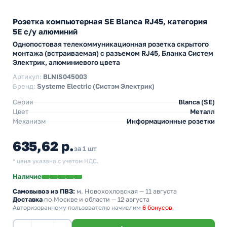
Розетка компьютерная SE Blanca RJ45, категория
5E с/у алюминий
Однопостовая телекоммуникационная розетка скрытого
монтажа (встраиваемая) с разъемом RJ45, Бланка Систем
Электрик, алюминиевого цвета
Артикул:
BLNIS045003
Бренд:
Systeme Electric (Систэм Электрик)
Серия
Blanca (SE)
Цвет
Металл
Механизм
Информационные розетки
635,62 р.
за 1 шт
* цена указана с учетом НДС.
Наличие
Самовывоз из ПВЗ:
м. Новохохловская
— 11 августа
Доставка
по Москве и области — 12 августа
Авторизованному пользователю начислим
6 бонусов