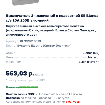
Выключатель 2-клавишный с подсветкой SE Blanca
с/у 10A 250В алюминий
Двухклавишный выключатель скрытого монтажа
(встраиваемый) с индикацией, Бланка Систем Электрик,
алюминиевого цвет
Артикул:
BLNVS010513
Бренд:
Systeme Electric (Систэм Электрик)
Серия
Blanca (SE)
Цвет
Металл
Механизм
Выключатели
563,03 р.
за 1 шт
* цена указана с учетом НДС.
Наличие
Самовывоз из ПВЗ:
м. Новохохловская
— 11 августа
Доставка
по Москве и области — 12 августа
Авторизованному пользователю начислим
6 бонусов