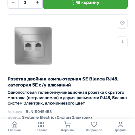
−
+
В корзину
Розетка двойная компьютерная SE Blanca RJ45,
категория 5E с/у алюминий
Однопостовая телекоммуникационная розетка скрытого
монтажа (встраиваемая) с двумя разъемами RJ45, Бланка
Систем Электрик, алюминиевого цвет
Артикул:
BLNIS045453
Бренд:
Systeme Electric (Систэм Электрик)
Серия
Blanca (SE)
Главная
Каталог
Корзина
Избранное
Профиль
Цвет
Металл