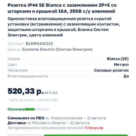
Розетка IP44 SE Blanca с заземлением 2Р+Е со
шторками и крышкой 16А, 250В с/у алюминий
Однопостовая влагозащищенная розетка скрытой
установки (встраиваемая) с заземляющим контактом,
защитными шторками и крышкой, Бланка Систем
Электрик, цвета алюминий
Артикул:
BLNRS441113
Бренд:
Systeme Electric (Систэм Электрик)
Серия
Blanca (SE)
Цвет
Металл
Механизм
Силовые розетки
Влагозащищенность
Да
520,33 р.
за 1 шт
* цена указана с учетом НДС.
Наличие
Самовывоз из ПВЗ:
м. Новохохловская
— 11 августа
Доставка
по Москве и области — 12 августа
Авторизованному пользователю начислим
5 бонусов