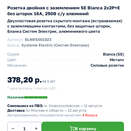
Розетка двойная с заземлением SE Blanca 2х2Р+Е
без шторок 16А, 250В с/у алюминий
Двухпостовая розетка скрытого монтажа (встраиваемая)
с заземляющими контактами, без защитных шторок,
Бланка Систем Электрик, алюминиевого цвета
Артикул:
BLNRS001023
Бренд:
Systeme Electric (Систэм Электрик)
Серия
Blanca (SE)
Цвет
Металл
Механизм
Силовые розетки
378,20 р.
за 1 шт
* цена указана с учетом НДС.
Наличие
Самовывоз из ПВЗ:
м. Новохохловская
— 11 августа
Доставка
по Москве и области — 12 августа
Авторизованному пользователю начислим
4 бонуса
−
+
В корзину