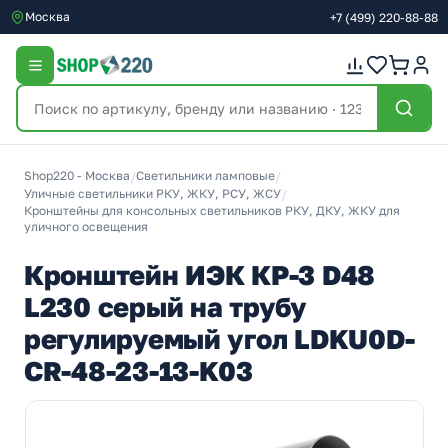
Москва
+7
(499)
220-88-88
Shop220 - Москва
/
Светильники ламповые
/
Уличные светильники РКУ, ЖКУ, РСУ, ЖСУ
/
Кронштейны для консольных светильников РКУ, ДКУ, ЖКУ для
уличного освещения
Кронштейн ИЭК КР-3 D48
L230 серый на трубу
регулируемый угол LDKU0D-
CR-48-23-13-K03