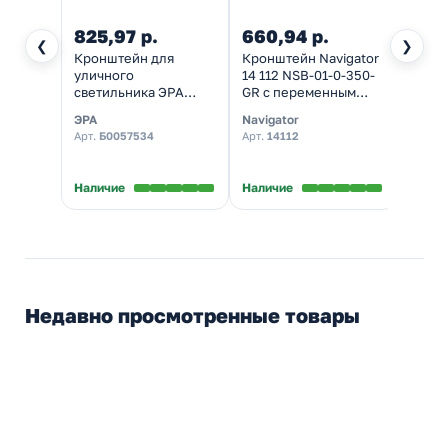
825,97 р.
660,94 р.
444,
❮
❯
Кронштейн для
Кронштейн Navigator
Крон
уличного
14 112 NSB-01-0-350-
SPP-A
светильника ЭРА
GR с переменным
для у
SPP-AC2-0-500-048 с
углом 350x48mm
свети
ЭРА
Navigator
ЭРА
переменным углом
пере
Арт.
Б0057534
Арт.
14112
Арт.
Б
520mm d48mm
230х
★
5,0
Наличие
Наличие
Налич
Недавно просмотренные товары