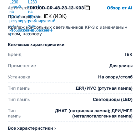
Артикул:
LDKU0D-CR-48-23-13-K03
Обзор от AI
Производитель
:
IEK (ИЭК)
Крепеж консольных светильников КР-3 с изменяемым
углом, на опору
Ключевые характеристики
Бренд
IEK
Применение
Для улицы
Установка
На опору/столб
Тип лампы
ДРЛ/ИУС (ртутная лампа)
Тип лампы
Светодиоды (LED)
Тип
ДНАТ (натриевая лампа); ДРИ/МГЛ
лампы
(металлогалогенная лампа)
Все характеристики ›