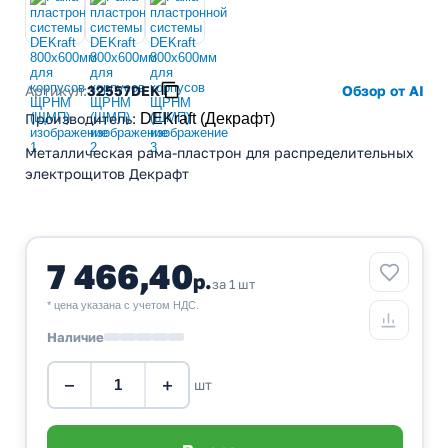
Артикул:
32557DEK
Обзор от AI
Производитель
:
DEKraft (Декрафт)
Металлическая рама-пластрон для распределительных
электрощитов Декрафт
7 466,40
р.
за 1 шт
* цена указана с учетом НДС.
Наличие
−
+
шт