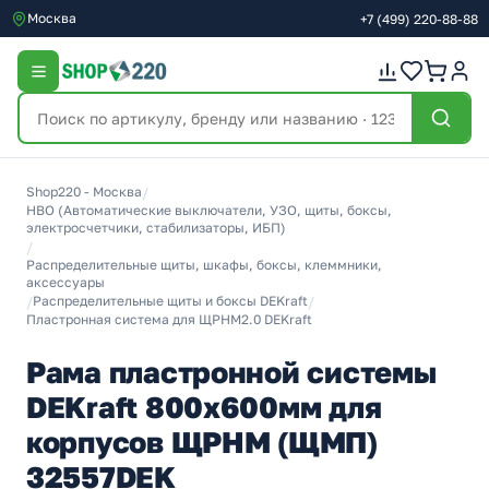
Москва
+7
(499)
220-88-88
Shop220 - Москва
/
НВО (Автоматические выключатели, УЗО, щиты, боксы,
электросчетчики, стабилизаторы, ИБП)
/
Распределительные щиты, шкафы, боксы, клеммники,
аксессуары
/
Распределительные щиты и боксы DEKraft
/
Пластронная система для ЩРНМ2.0 DEKraft
Рама пластронной системы
DEKraft 800х600мм для
корпусов ЩРНМ (ЩМП)
32557DEK